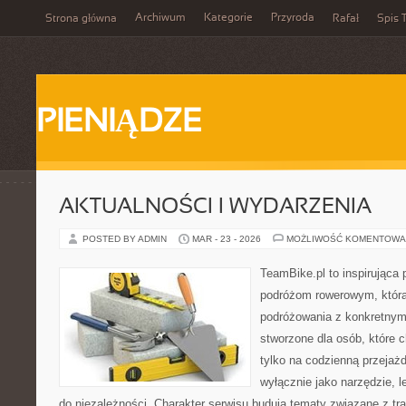
Archiwum
Kategorie
Przyroda
Strona główna
Rafał
Spis T
PIENIĄDZE
AKTUALNOŚCI I WYDARZENIA
POSTED BY ADMIN
MAR - 23 - 2026
MOŻLIWOŚĆ KOMENTOWA
TeamBike.pl to inspirująca
podróżom rowerowym, która
podróżowania z konkretnym
stworzone dla osób, które 
tylko na codzienną przejażd
wyłącznie jako narzędzie, l
do niezależności. Charakter serwisu budują tematy związane z tr