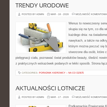
TRENDY URODOWE
POSTED BY ADMIN
MAR - 18 - 2026
MOŻLIWOŚĆ KOMENTOWA
Wenus to nowoczesny serwi
skupia się na tym, co dla w
każdego dnia: na świadomej
nawykach, a także na odkr
którym można poczuć się ba
stworzone dla osób, które 
pielęgnacji ciała, poznawać świat produktów beauty, śledzić nowin
z praktycznych wskazówek podanych w lekki sposób. Strona łąc
CATEGORIES:
PORADNIK KIEROWCY – NA CO DZIEŃ
AKTUALNOŚCI LOTNICZE
POSTED BY ADMIN
MAR - 17 - 2026
MOŻLIWOŚĆ KOMENTOWA
Podkarpackie Powiązanie K