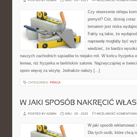
POSTED BY ADMIN
GRU - 29 - 2025
MOŻLIWOŚĆ KOMENTOWA
Czy otworzenie sklepu kom
pomysł? Cóż, dzisiaj cora
tematem jest niska wydajn
Fakty są takie, że wydajno
naprawdę mogłaby być wyż
wiedzieć, że bardzo wysok
naszych zachodnich sąsiadów to niejako mit. W końcu fryzjerka w 
leniwa, niż fryzjerka w berlińskim salonie. Najzwyczajniej w świec
sporo więcej za wizytę. Jednakże należy […]
CATEGORIES:
PRACA
W JAKI SPOSÓB NAKRĘCIĆ WŁA
POSTED BY ADMIN
GRU - 28 - 2025
MOŻLIWOŚĆ KOMENTOWA
W jaki sposób reklamować 
Dla tych osób, które chcą n