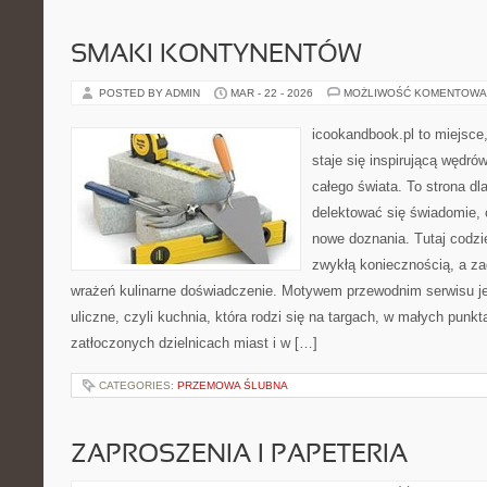
SMAKI KONTYNENTÓW
POSTED BY ADMIN
MAR - 22 - 2026
MOŻLIWOŚĆ KOMENTOWA
icookandbook.pl to miejsce,
staje się inspirującą wędr
całego świata. To strona dl
delektować się świadomie, c
nowe doznania. Tutaj codzi
zwykłą koniecznością, a z
wrażeń kulinarne doświadczenie. Motywem przewodnim serwisu jes
uliczne, czyli kuchnia, która rodzi się na targach, w małych pun
zatłoczonych dzielnicach miast i w […]
CATEGORIES:
PRZEMOWA ŚLUBNA
ZAPROSZENIA I PAPETERIA