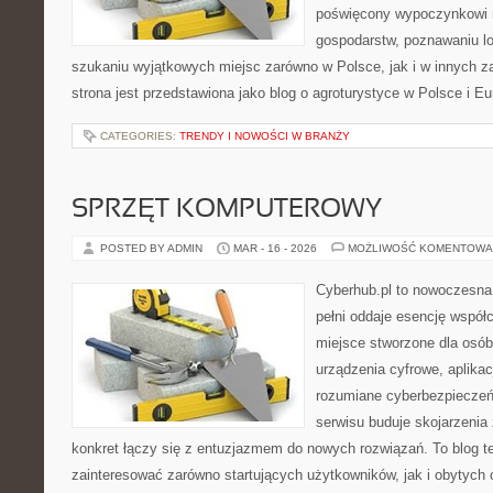
poświęcony wypoczynkowi n
gospodarstw, poznawaniu lo
szukaniu wyjątkowych miejsc zarówno w Polsce, jak i w innych 
strona jest przedstawiona jako blog o agroturystyce w Polsce i Eur
CATEGORIES:
TRENDY I NOWOŚCI W BRANŻY
SPRZĘT KOMPUTEROWY
POSTED BY ADMIN
MAR - 16 - 2026
MOŻLIWOŚĆ KOMENTOWA
Cyberhub.pl to nowoczesna 
pełni oddaje esencję współc
miejsce stworzone dla osób
urządzenia cyfrowe, aplikac
rozumiane cyberbezpiecze
serwisu buduje skojarzenia
konkret łączy się z entuzjazmem do nowych rozwiązań. To blog t
zainteresować zarówno startujących użytkowników, jak i obytych