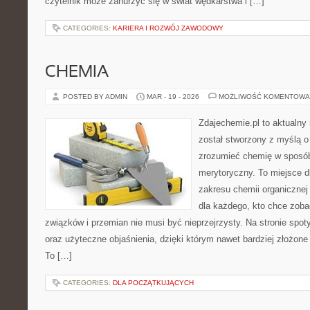
czytelnik może zanurzyć się w świat wędkarstwa i […]
CATEGORIES:
KARIERA I ROZWÓJ ZAWODOWY
CHEMIA
POSTED BY ADMIN
MAR - 19 - 2026
MOŻLIWOŚĆ KOMENTOWA
Zdajechemie.pl to aktualny 
został stworzony z myślą 
zrozumieć chemię w sposób
merytoryczny. To miejsce dl
zakresu chemii organicznej 
dla każdego, kto chce zobac
związków i przemian nie musi być nieprzejrzysty. Na stronie spot
oraz użyteczne objaśnienia, dzięki którym nawet bardziej złożone 
To […]
CATEGORIES:
DLA POCZĄTKUJĄCYCH