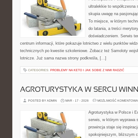
ultralekkie to współczesna 
skupia uwagę na pasjonując
To miejsce, w którym techn
do latania, a treści merytor
doświadczeniem. Serwis te
centrum informacji, które pokazuje lotnictwo z wielu punktów wid
technicznych po kwestie szkoleniowe. Zobacz też Samoloty wojs
lotnicze. Już sama nazwa strony podkreśla, […]
CATEGORIES:
PROBLEMY NA KETO I JAK SOBIE Z NIMI RADZIĆ
AGROTURYSTYKA W SERCU WINN
POSTED BY ADMIN
MAR - 17 - 2026
MOŻLIWOŚĆ KOMENTOWA
Agroturystyka w Polsce i Eu
serwis, w którym wyprawa s
prowincja staje się inspira
spokojniejszym, bliższym c