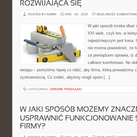
ROZWIJAJĄCA SIĘ
POSTED BY ADMIN
GRU - 29 - 2025
MOŻLIWOŚĆ KOMENTOWA
W jaki sposób trzeba dbać 
XXI wiek, czyli ten, w któ
najważniejszym jest kasa. 
nie można powiedzieć, że t
za pieniądzem sprawia, iż d
całkiem komfortowo. No dob
wstępu – pomyślmy lepiej co robić, aby firma, którą prowadzimy c
zyskownością. Co zrobić, abyśmy mogli sporo […]
CATEGORIES:
ZDROWE PRZEKĄSKI
W JAKI SPOSÓB MOŻEMY ZNACZ
USPRAWNIĆ FUNKCJONOWANIE 
FIRMY?