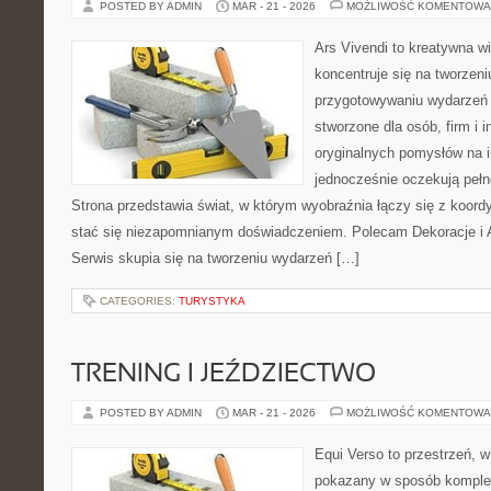
POSTED BY ADMIN
MAR - 21 - 2026
MOŻLIWOŚĆ KOMENTOWA
Ars Vivendi to kreatywna wi
koncentruje się na tworzen
przygotowywaniu wydarzeń 
stworzone dla osób, firm i i
oryginalnych pomysłów na 
jednocześnie oczekują pełn
Strona przedstawia świat, w którym wyobraźnia łączy się z koor
stać się niezapomnianym doświadczeniem. Polecam Dekoracje i A
Serwis skupia się na tworzeniu wydarzeń […]
CATEGORIES:
TURYSTYKA
TRENING I JEŹDZIECTWO
POSTED BY ADMIN
MAR - 21 - 2026
MOŻLIWOŚĆ KOMENTOWA
Equi Verso to przestrzeń, w
pokazany w sposób komple