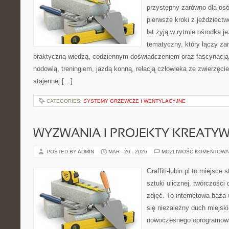
przystępny zarówno dla osób
pierwsze kroki z jeździectwe
lat żyją w rytmie ośrodka j
tematyczny, który łączy za
praktyczną wiedzą, codziennym doświadczeniem oraz fascynacją 
hodowlą, treningiem, jazdą konną, relacją człowieka ze zwierzęci
stajennej […]
CATEGORIES:
SYSTEMY GRZEWCZE I WENTYLACYJNE
WYZWANIA I PROJEKTY KREATY
POSTED BY ADMIN
MAR - 20 - 2026
MOŻLIWOŚĆ KOMENTOWA
Graffiti-lubin.pl to miejsce
sztuki ulicznej, twórczości 
zdjęć. To internetowa baza
się niezależny duch miejski
nowoczesnego oprogramowan