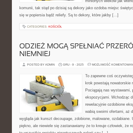
minionych wieków jak wten
komunii, tak stąd po dzisiaj są dekory jako ozdoba miejsc święty
się w popiersia bądź reliefy. Są to dekory, które jakby […]
CATEGORIES:
KOŚCIÓŁ
ODZIEŻ MOGĄ SPEŁNIAĆ PRZERÓ
NIEMNIEJ
POSTED BY ADMIN
GRU - 9 - 2025
MOŻLIWOŚĆ KOMENTOWAN
To zapewne coś oczywisteg
krok powstają nowatorskie m
Pociągają nas wystawami, 
ekspozycjami. Wchodząc do
rewelacyjnie ozdobione eks
wabią swoimi ofertami, aż 
wygląda jak kunszt decoupage, zdobione, malowane, ozdabiane. 
piękno, ale niewiele się zastanawiamy że to kreuje człowiek, że rod
te wszystkie projekty gigantycznych galerii czy […]