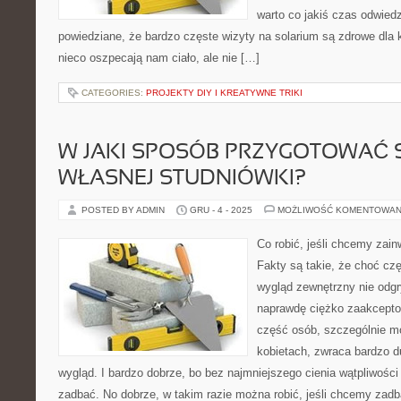
warto co jakiś czas odwiedz
powiedziane, że bardzo częste wizyty na solarium są zdrowe dla k
nieco oszpecają nam ciało, ale nie […]
CATEGORIES:
PROJEKTY DIY I KREATYWNE TRIKI
W JAKI SPOSÓB PRZYGOTOWAĆ 
WŁASNEJ STUDNIÓWKI?
POSTED BY ADMIN
GRU - 4 - 2025
MOŻLIWOŚĆ KOMENTOWAN
Co robić, jeśli chcemy zai
Fakty są takie, że choć czę
wygląd zewnętrzny nie odgry
naprawdę ciężko zaakcepto
część osób, szczególnie 
kobietach, zwraca bardzo 
wygląd. I bardzo dobrze, bo bez najmniejszego cienia wątpliwości
zadbać. No dobrze, w takim razie można robić, jeśli chcemy zad