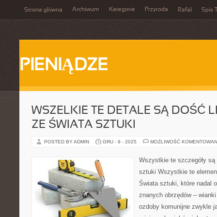
Archiwum
Kategorie
Przyroda
Strona główna
Rafał
Spis T
PIENIĄDZE
WSZELKIE TE DETALE SĄ DOŚĆ 
ZE ŚWIATA SZTUKI
POSTED BY ADMIN
GRU - 9 - 2025
MOŻLIWOŚĆ KOMENTOWAN
Wszystkie te szczegóły są
sztuki Wszystkie te elemen
Świata sztuki, które nadal 
znanych obrzędów – wianki 
ozdoby komunijne zwykle j