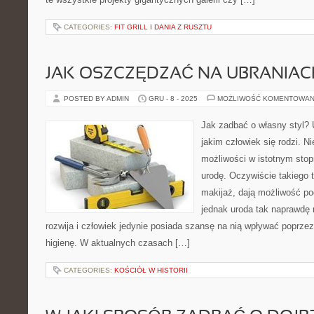
CATEGORIES:
FIT GRILL I DANIA Z RUSZTU
JAK OSZCZĘDZAĆ NA UBRANIAC
POSTED BY ADMIN
GRU - 8 - 2025
MOŻLIWOŚĆ KOMENTOWAN
Jak zadbać o własny styl? U
jakim człowiek się rodzi. N
możliwości w istotnym stop
urodę. Oczywiście takiego t
makijaż, dają możliwość pod
jednak uroda tak naprawdę n
rozwija i człowiek jedynie posiada szansę na nią wpływać poprzez 
higienę. W aktualnych czasach […]
CATEGORIES:
KOŚCIÓŁ W HISTORII