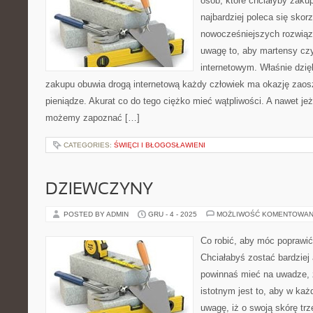
osób, które chciałyby zakup
najbardziej poleca się skor
nowocześniejszych rozwią
uwagę to, aby martensy czy
internetowym. Właśnie dzię
zakupu obuwia drogą internetową każdy człowiek ma okazję zao
pieniądze. Akurat co do tego ciężko mieć wątpliwości. A nawet je
możemy zapoznać […]
CATEGORIES:
ŚWIĘCI I BŁOGOSŁAWIENI
DZIEWCZYNY
POSTED BY ADMIN
GRU - 4 - 2025
MOŻLIWOŚĆ KOMENTOWAN
Co robić, aby móc poprawić
Chciałabyś zostać bardziej 
powinnaś mieć na uwadze, 
istotnym jest to, aby w ka
uwagę, iż o swoją skórę tr