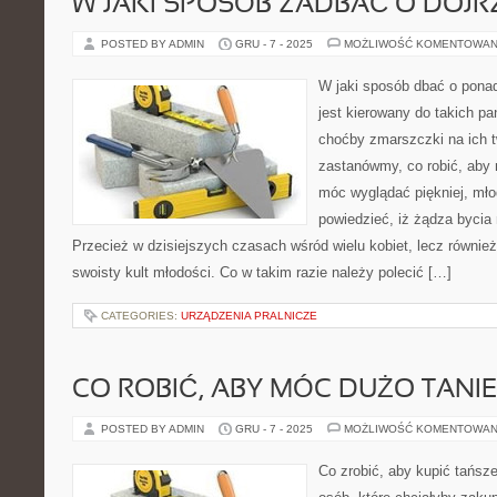
W JAKI SPOSÓB ZADBAĆ O DOJR
POSTED BY ADMIN
GRU - 7 - 2025
MOŻLIWOŚĆ KOMENTOWAN
W jaki sposób dbać o ponad
jest kierowany do takich pa
choćby zmarszczki na ich t
zastanówmy, co robić, aby 
móc wyglądać piękniej, mło
powiedzieć, iż żądza bycia
Przecież w dzisiejszych czasach wśród wielu kobiet, lecz równie
swoisty kult młodości. Co w takim razie należy polecić […]
CATEGORIES:
URZĄDZENIA PRALNICZE
CO ROBIĆ, ABY MÓC DUŻO TANIE
POSTED BY ADMIN
GRU - 7 - 2025
MOŻLIWOŚĆ KOMENTOWAN
Co zrobić, aby kupić tańsz