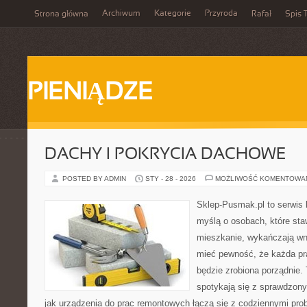
Archiwum
Kategorie
Przyroda
Strona główna
Rafał
Spis T
PIENIĄDZE
DACHY I POKRYCIA DACHOWE
POSTED BY ADMIN
STY - 28 - 2026
MOŻLIWOŚĆ KOMENTOWA
Sklep-Pusmak.pl to serwis 
myślą o osobach, które sta
mieszkanie, wykańczają wnę
mieć pewność, że każda p
będzie zrobiona porządnie.
spotykają się z sprawdzonym
jak urządzenia do prac remontowych łączą się z codziennymi pro