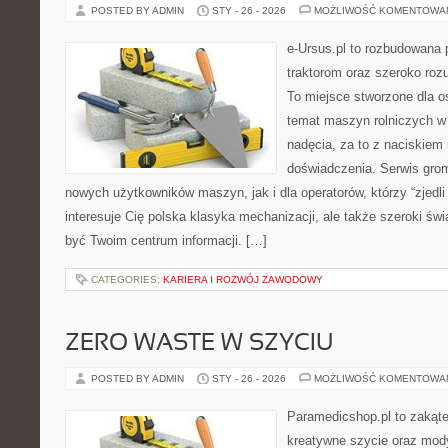
POSTED BY ADMIN
STY - 26 - 2026
MOŻLIWOŚĆ KOMENTOWA
e-Ursus.pl to rozbudowana 
traktorom oraz szeroko roz
To miejsce stworzone dla o
temat maszyn rolniczych w
nadęcia, za to z naciskiem
doświadczenia. Serwis grom
nowych użytkowników maszyn, jak i dla operatorów, którzy “zjedli 
interesuje Cię polska klasyka mechanizacji, ale także szeroki św
być Twoim centrum informacji. […]
CATEGORIES:
KARIERA I ROZWÓJ ZAWODOWY
ZERO WASTE W SZYCIU
POSTED BY ADMIN
STY - 26 - 2026
MOŻLIWOŚĆ KOMENTOWA
Paramedicshop.pl to zakąte
kreatywne szycie oraz mody