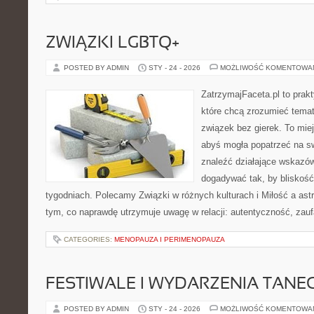
ZWIĄZKI LGBTQ+
POSTED BY ADMIN
STY - 24 - 2026
MOŻLIWOŚĆ KOMENTOWA
ZatrzymajFaceta.pl to prakt
które chcą zrozumieć tema
związek bez gierek. To mie
abyś mogła popatrzeć na sw
znaleźć działające wskazów
dogadywać tak, by bliskość 
tygodniach. Polecamy Związki w różnych kulturach i Miłość a astr
tym, co naprawdę utrzymuje uwagę w relacji: autentyczność, zauf
CATEGORIES:
MENOPAUZA I PERIMENOPAUZA
FESTIWALE I WYDARZENIA TANE
POSTED BY ADMIN
STY - 24 - 2026
MOŻLIWOŚĆ KOMENTOWA