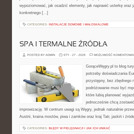
wypoziomować, jak osadzić elementy, jak naprawić usterkę oraz 
konkretnego […]
CATEGORIES:
INSTALACJE DOMOWE I MAŁOSKALOWE
SPA I TERMALNE ŹRÓDŁA
POSTED BY ADMIN
STY - 27 - 2026
MOŻLIWOŚĆ KOMENTOWA
GorąceWęgry.pl to blog tury
potrzeby doświadczania Eu
przystępny, bez zbędnego n
podróżowanie musi być męc
które lubią planować wyjazd
jednocześnie chcą zostawić
improwizację. W centrum uwagi są Węgry, jednak naturalnie przewi
Austrii, kraina mostów, piwa i zamków oraz kraj Tatr, jaskiń i źró
CATEGORIES:
BŁĘDY W PIELĘGNACJI I JAK ICH UNIKAĆ