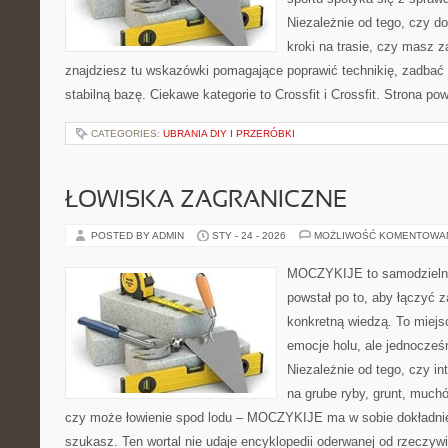
Niezależnie od tego, czy d
kroki na trasie, czy masz z
znajdziesz tu wskazówki pomagające poprawić technikię, zadba
stabilną bazę. Ciekawe kategorie to Crossfit i Crossfit. Strona po
CATEGORIES:
UBRANIA DIY I PRZERÓBKI
ŁOWISKA ZAGRANICZNE
POSTED BY ADMIN
STY - 24 - 2026
MOŻLIWOŚĆ KOMENTOWA
MOCZYKIJE to samodzielny 
powstał po to, aby łączyć 
konkretną wiedzą. To miejs
emocje holu, ale jednocześn
Niezależnie od tego, czy int
na grube ryby, grunt, much
czy może łowienie spod lodu – MOCZYKIJE ma w sobie dokładnie 
szukasz. Ten wortal nie udaje encyklopedii oderwanej od rzeczywis