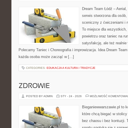
Dream Team Łódź – Aerial, 
serwis stworzona dla osób,
sceniczny z ćwiczeniami i r
To miejsce dla wszystkich, 
powietrzu oraz taniec na rur
satysfakcję, ale też realni
Polecamy Taniec i Choreografia i improwizacja. Idea Dream Team 
każda osoba może zacząć w […]
CATEGORIES:
EDUKACJA A KULTURA I TRADYCJE
ZDROWIE
POSTED BY ADMIN
STY - 24 - 2026
MOŻLIWOŚĆ KOMENTOWA
Bieganiewwarszawie.pl to k
które chcą biegać w stolicy
bez chaosu i bez kontuzji. 
sportu spotyka się z spra