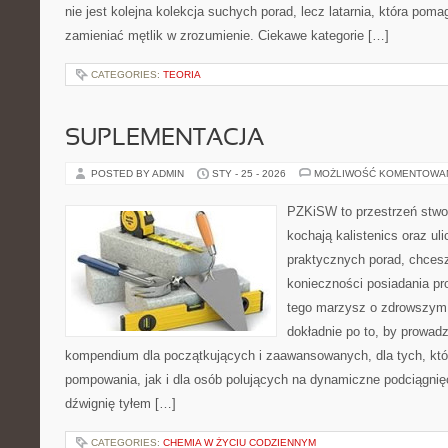
nie jest kolejna kolekcja suchych porad, lecz latarnia, która pom
zamieniać mętlik w zrozumienie. Ciekawe kategorie […]
CATEGORIES:
TEORIA
SUPLEMENTACJA
POSTED BY ADMIN
STY - 25 - 2026
MOŻLIWOŚĆ KOMENTOWA
PZKiSW to przestrzeń stwor
kochają kalistenics oraz uli
praktycznych porad, chces
konieczności posiadania pro
tego marzysz o zdrowszym c
dokładnie po to, by prowadz
kompendium dla początkujących i zaawansowanych, dla tych, któr
pompowania, jak i dla osób polujących na dynamiczne podciągnięci
dźwignię tyłem […]
CATEGORIES:
CHEMIA W ŻYCIU CODZIENNYM