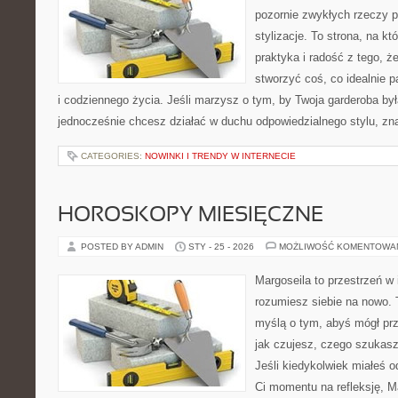
pozornie zwykłych rzeczy 
stylizacje. To strona, na któ
praktyka i radość z tego, 
stworzyć coś, co idealnie p
i codziennego życia. Jeśli marzysz o tym, by Twoja garderoba był
jednocześnie chcesz działać w duchu odpowiedzialnego stylu, zn
CATEGORIES:
NOWINKI I TRENDY W INTERNECIE
HOROSKOPY MIESIĘCZNE
POSTED BY ADMIN
STY - 25 - 2026
MOŻLIWOŚĆ KOMENTOWA
Margoseila to przestrzeń w 
rozumiesz siebie na nowo. T
myślą o tym, abyś mógł prz
jak czujesz, czego szukas
Jeśli kiedykolwiek miałeś o
Ci momentu na refleksję, Ma