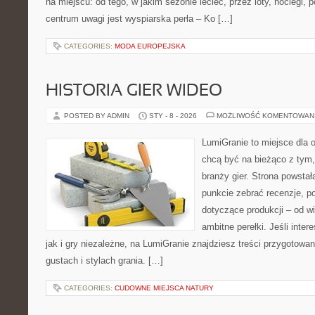
na miejscu: od tego, w jakim sezonie lecieć, przez loty, noclegi, p
centrum uwagi jest wyspiarska perła – Ko […]
CATEGORIES:
MODA EUROPEJSKA
HISTORIA GIER WIDEO
POSTED BY ADMIN
STY - 8 - 2026
MOŻLIWOŚĆ KOMENTOWAN
LumiGranie to miejsce dla o
chcą być na bieżąco z tym, 
branży gier. Strona powstał
punkcie zebrać recenzje, p
dotyczące produkcji – od wi
ambitne perełki. Jeśli inte
jak i gry niezależne, na LumiGranie znajdziesz treści przygotowa
gustach i stylach grania. […]
CATEGORIES:
CUDOWNE MIEJSCA NATURY