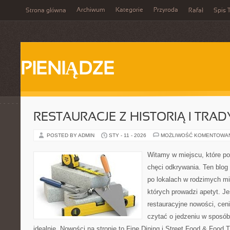
Archiwum
Kategorie
Przyroda
Strona główna
Rafał
Spis T
PIENIĄDZE
RESTAURACJE Z HISTORIĄ I TRAD
POSTED BY ADMIN
STY - 11 - 2026
MOŻLIWOŚĆ KOMENTOWA
Witamy w miejscu, które po
chęci odkrywania. Ten blo
po lokalach w rodzimych mi
których prowadzi apetyt. Je
restauracyjne nowości, cen
czytać o jedzeniu w sposób 
idealnie. Nowości na stronie to Fine Dining i Street Food & Food Tr