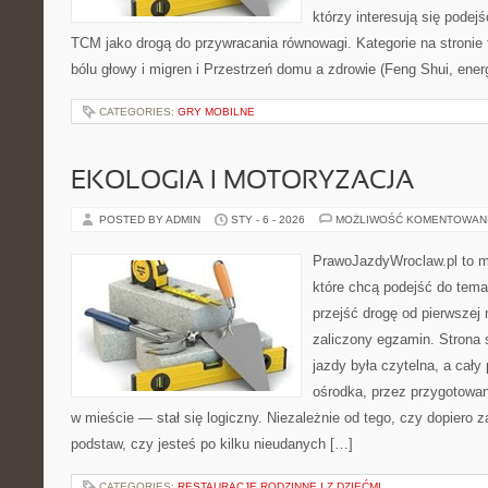
którzy interesują się pode
TCM jako drogą do przywracania równowagi. Kategorie na stronie 
bólu głowy i migren i Przestrzeń domu a zdrowie (Feng Shui, ener
CATEGORIES:
GRY MOBILNE
EKOLOGIA I MOTORYZACJA
POSTED BY ADMIN
STY - 6 - 2026
MOŻLIWOŚĆ KOMENTOWAN
PrawoJazdyWroclaw.pl to m
które chcą podejść do tema
przejść drogę od pierwszej 
zaliczony egzamin. Strona 
jazdy była czytelna, a cał
ośrodka, przez przygotowani
w mieście — stał się logiczny. Niezależnie od tego, czy dopiero 
podstaw, czy jesteś po kilku nieudanych […]
CATEGORIES:
RESTAURACJE RODZINNE I Z DZIEĆMI