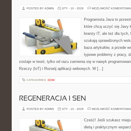
POSTED BY ADMIN
STY - 10 - 2026
MOŻLIWOŚĆ KOMENTOWA
Programista Java to przest
które chcą uczyć się Javy k
branży IT, ale też dla tych,
szukają sprawdzonych wska
baza artykułów, a przede w
typowe problemy z pracy, d
zostaje w teorii, tylko od razu zamienia się w nawyk programowan
Rzeczy (IoT) i Rozwój aplikacji webowych. W […]
CATEGORIES:
DOM
REGENERACJA I SEN
POSTED BY ADMIN
STY - 10 - 2026
MOŻLIWOŚĆ KOMENTOWA
Cześć! Jeśli szukasz miejs
dietą i praktycznym wsparc