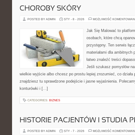
CHOROBY SKÓRY
POSTED BY ADMIN
STY - 8 - 2026
MOŻLIWOŚĆ KOMENTOWAN
Jak Się Malować to platfor
osobach, które chcą opano
przystępny. Ten serwis łąc
materiałami dla ambitnych 
łatwo znaleźć treści dopas
Jeśli szukasz pomysłów na 
wielkie wyjście albo chcesz po prostu lepiej zrozumieć, co działa 
znajdziesz tu sprawdzone podejście i jasne wyjaśnienia. Poleca
konturówki i […]
CATEGORIES:
BIZNES
HISTORIE PACJENTÓW I STUDIA
POSTED BY ADMIN
STY - 7 - 2026
MOŻLIWOŚĆ KOMENTOWAN