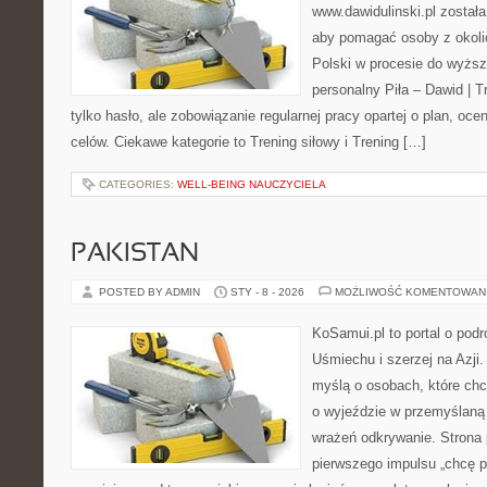
www.dawidulinski.pl został
aby pomagać osoby z okolic 
Polski w procesie do wyższ
personalny Piła – Dawid | Tre
tylko hasło, ale zobowiązanie regularnej pracy opartej o plan, oc
celów. Ciekawe kategorie to Trening siłowy i Trening […]
CATEGORIES:
WELL-BEING NAUCZYCIELA
PAKISTAN
POSTED BY ADMIN
STY - 8 - 2026
MOŻLIWOŚĆ KOMENTOWAN
KoSamui.pl to portal o pod
Uśmiechu i szerzej na Azji.
myślą o osobach, które ch
o wyjeździe w przemyślaną 
wrażeń odkrywanie. Strona 
pierwszego impulsu „chcę p