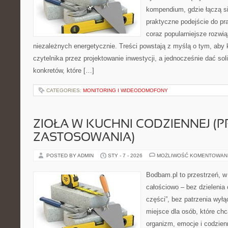
kompendium, gdzie łączą s
praktyczne podejście do p
coraz popularniejsze rozwi
niezależnych energetycznie. Treści powstają z myślą o tym, aby 
czytelnika przez projektowanie inwestycji, a jednocześnie dać sol
konkretów, które […]
CATEGORIES:
MONITORING I WIDEODOMOFONY
ZIOŁA W KUCHNI CODZIENNEJ (
ZASTOSOWANIA)
POSTED BY ADMIN
STY - 7 - 2026
MOŻLIWOŚĆ KOMENTOWAN
Bodbam.pl to przestrzeń, w 
całościowo – bez dzielenia 
części”, bez patrzenia wyłą
miejsce dla osób, które chc
organizm, emocje i codzienn