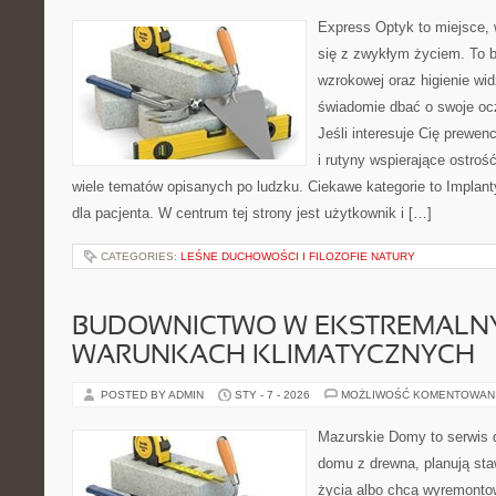
Express Optyk to miejsce, 
się z zwykłym życiem. To b
wzrokowej oraz higienie wid
świadomie dbać o swoje ocz
Jeśli interesuje Cię prewenc
i rutyny wspierające ostroś
wiele tematów opisanych po ludzku. Ciekawe kategorie to Implant
dla pacjenta. W centrum tej strony jest użytkownik i […]
CATEGORIES:
LEŚNE DUCHOWOŚCI I FILOZOFIE NATURY
BUDOWNICTWO W EKSTREMALN
WARUNKACH KLIMATYCZNYCH
POSTED BY ADMIN
STY - 7 - 2026
MOŻLIWOŚĆ KOMENTOWAN
Mazurskie Domy to serwis d
domu z drewna, planują sta
życia albo chcą wyremontowa