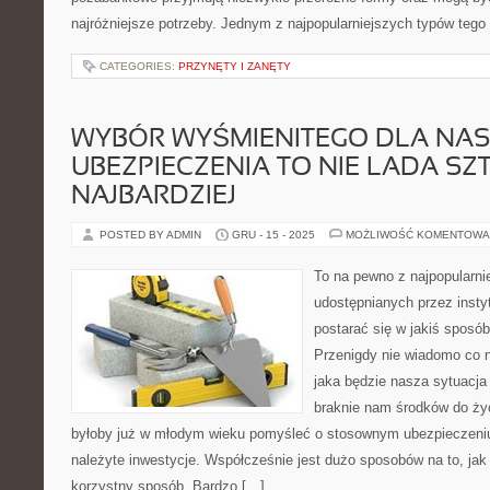
najróżniejsze potrzeby. Jednym z najpopularniejszych typów tego
CATEGORIES:
PRZYNĘTY I ZANĘTY
WYBÓR WYŚMIENITEGO DLA NAS
UBEZPIECZENIA TO NIE LADA SZT
NAJBARDZIEJ
POSTED BY ADMIN
GRU - 15 - 2025
MOŻLIWOŚĆ KOMENTOWA
To na pewno z najpopularn
udostępnianych przez insty
postarać się w jakiś sposób
Przenigdy nie wiadomo co n
jaka będzie nasza sytuacja
braknie nam środków do ży
byłoby już w młodym wieku pomyśleć o stosownym ubezpieczeniu
należyte inwestycje. Współcześnie jest dużo sposobów na to, ja
korzystny sposób. Bardzo […]