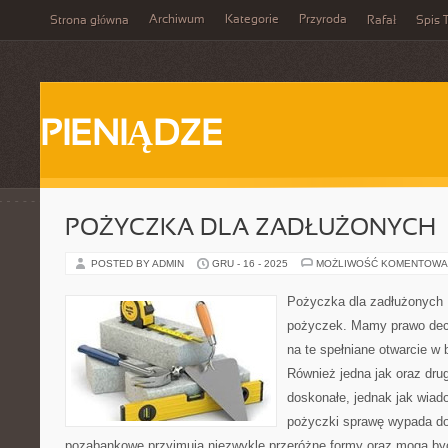
Archiwum
Kategorie
Przyroda
Strona główna
Rafał
Spis T
PIENIĄDZE
POŻYCZKA DLA ZADŁUŻONYCH
POSTED BY ADMIN
GRU - 16 - 2025
MOŻLIWOŚĆ KOMENTOWA
Pożyczka dla zadłużonych D
pożyczek. Mamy prawo dec
na te spełniane otwarcie w 
Również jedna jak oraz dru
doskonałe, jednak jak wia
pożyczki sprawę wypada do
pozabankowe przyjmują niezwykle przeróżne formy oraz mogą by