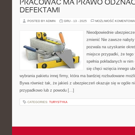
PRACOWAĆ MA PRAWO ODZNAC
DEFEKTAMI
POSTED BY ADMIN
GRU - 13 - 2025
MOŻLIWOŚĆ KOMENTOWA
Nieodpowiednie ubezpiecze
zmienić Nie zawsze nabyty
pozwala na uzyskanie okreś
miejsce przypadki, że tego 
spełnia pokładanych w nim 
się chęci wzięcia innego u
wybrania pakietu innej firmy, która ma bardziej rozbudowane moż
Bywa również tak, że jakieś z ubezpieczeń okazuje się w ogóle ni
przypadkowo lub z powodu […]
CATEGORIES:
TURYSTYKA