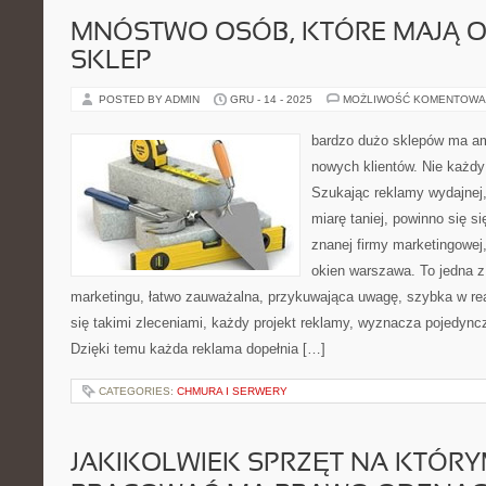
MNÓSTWO OSÓB, KTÓRE MAJĄ O
SKLEP
POSTED BY ADMIN
GRU - 14 - 2025
MOŻLIWOŚĆ KOMENTOWA
bardzo dużo sklepów ma a
nowych klientów. Nie każdy
Szukając reklamy wydajnej,
miarę taniej, powinno się s
znanej firmy marketingowej,
okien warszawa. To jedna z
marketingu, łatwo zauważalna, przykuwająca uwagę, szybka w real
się takimi zleceniami, każdy projekt reklamy, wyznacza pojedyn
Dzięki temu każda reklama dopełnia […]
CATEGORIES:
CHMURA I SERWERY
JAKIKOLWIEK SPRZĘT NA KTÓR