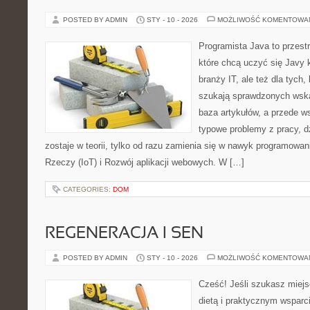
POSTED BY ADMIN
STY - 10 - 2026
MOŻLIWOŚĆ KOMENTOWA
Programista Java to przest
które chcą uczyć się Javy k
branży IT, ale też dla tych,
szukają sprawdzonych wska
baza artykułów, a przede w
typowe problemy z pracy, d
zostaje w teorii, tylko od razu zamienia się w nawyk programowan
Rzeczy (IoT) i Rozwój aplikacji webowych. W […]
CATEGORIES:
DOM
REGENERACJA I SEN
POSTED BY ADMIN
STY - 10 - 2026
MOŻLIWOŚĆ KOMENTOWA
Cześć! Jeśli szukasz miejs
dietą i praktycznym wsparc