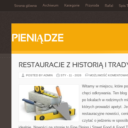
Archiwum
Kategorie
Przyroda
Strona główna
Rafał
Spis T
PIENIĄDZE
RESTAURACJE Z HISTORIĄ I TRAD
POSTED BY ADMIN
STY - 11 - 2026
MOŻLIWOŚĆ KOMENTOWA
Witamy w miejscu, które po
chęci odkrywania. Ten blo
po lokalach w rodzimych mi
których prowadzi apetyt. Je
restauracyjne nowości, cen
czytać o jedzeniu w sposób 
idealnie. Nowości na stronie to Fine Dining i Street Food & Food Tr