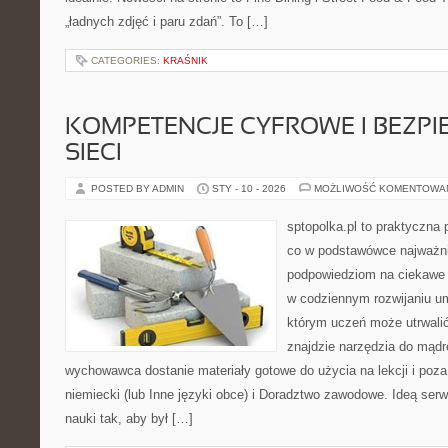
„ładnych zdjęć i paru zdań”. To […]
CATEGORIES:
KRAŚNIK
KOMPETENCJE CYFROWE I BEZP
SIECI
POSTED BY ADMIN
STY - 10 - 2026
MOŻLIWOŚĆ KOMENTOWA
sptopolka.pl to praktyczna
co w podstawówce najważnie
podpowiedziom na ciekawe 
w codziennym rozwijaniu um
którym uczeń może utrwalić
znajdzie narzędzia do mądr
wychowawca dostanie materiały gotowe do użycia na lekcji i poz
niemiecki (lub Inne języki obce) i Doradztwo zawodowe. Ideą serwi
nauki tak, aby był […]