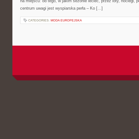
na miejscu: od tego, w jakim sezonie lecieć, przez loty, noclegi, p
centrum uwagi jest wyspiarska perła – Ko […]
CATEGORIES:
MODA EUROPEJSKA