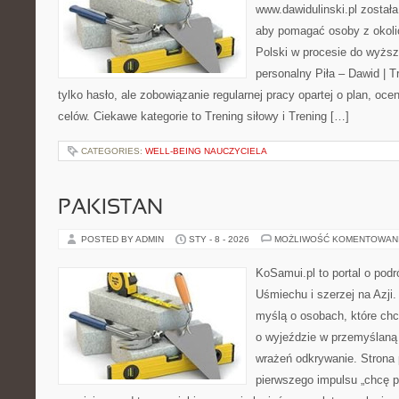
www.dawidulinski.pl został
aby pomagać osoby z okolic 
Polski w procesie do wyższ
personalny Piła – Dawid | Tre
tylko hasło, ale zobowiązanie regularnej pracy opartej o plan, oc
celów. Ciekawe kategorie to Trening siłowy i Trening […]
CATEGORIES:
WELL-BEING NAUCZYCIELA
PAKISTAN
POSTED BY ADMIN
STY - 8 - 2026
MOŻLIWOŚĆ KOMENTOWAN
KoSamui.pl to portal o pod
Uśmiechu i szerzej na Azji.
myślą o osobach, które ch
o wyjeździe w przemyślaną 
wrażeń odkrywanie. Strona 
pierwszego impulsu „chcę p