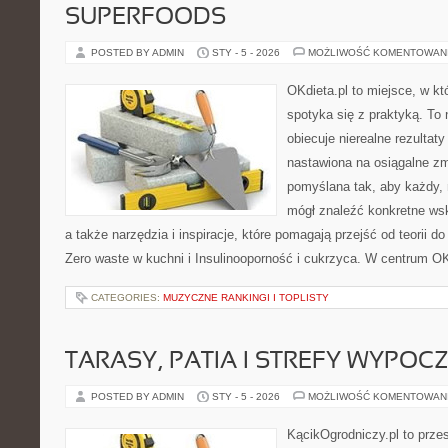
SUPERFOODS
POSTED BY ADMIN
STY - 5 - 2026
MOŻLIWOŚĆ KOMENTOWAN
OKdieta.pl to miejsce, w k
spotyka się z praktyką. To n
obiecuje nierealne rezultaty
nastawiona na osiągalne zm
pomyślana tak, aby każdy, n
mógł znaleźć konkretne ws
a także narzędzia i inspiracje, które pomagają przejść od teorii d
Zero waste w kuchni i Insulinooporność i cukrzyca. W centrum OKd
CATEGORIES:
MUZYCZNE RANKINGI I TOPLISTY
TARASY, PATIA I STREFY WYPOC
POSTED BY ADMIN
STY - 5 - 2026
MOŻLIWOŚĆ KOMENTOWAN
KącikOgrodniczy.pl to prze