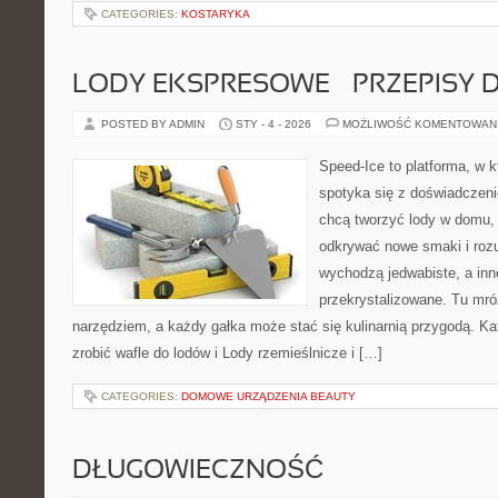
CATEGORIES:
KOSTARYKA
LODY EKSPRESOWE – PRZEPISY D
POSTED BY ADMIN
STY - 4 - 2026
MOŻLIWOŚĆ KOMENTOWAN
Speed-Ice to platforma, w k
spotyka się z doświadczenie
chcą tworzyć lody w domu, a
odkrywać nowe smaki i rozu
wychodzą jedwabiste, a inn
przekrystalizowane. Tu mróz
narzędziem, a każdy gałka może stać się kulinarnią przygodą. Ka
zrobić wafle do lodów i Lody rzemieślnicze i […]
CATEGORIES:
DOMOWE URZĄDZENIA BEAUTY
DŁUGOWIECZNOŚĆ