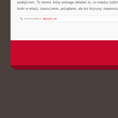
podejściem. To strona, który pomaga układać to, co między ludźm
kroki w relacji, zauroczenie, pożądanie, ale też kryzysy, nieporoz
CATEGORIES:
MICOPLUS