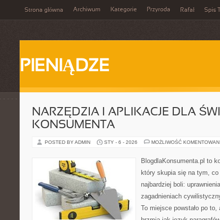
Archiwum
Kategorie
Przyroda
Strona główna
Rafał
Spis T
PIENIĄDZE
NARZĘDZIA I APLIKACJE DLA Ś
KONSUMENTA
POSTED BY ADMIN
STY - 6 - 2026
MOŻLIWOŚĆ KOMENTOWAN
BlogdlaKonsumenta.pl to ko
który skupia się na tym, c
najbardziej boli: uprawnieni
zagadnieniach cywilistycz
To miejsce powstało po to, 
brzmią jak język paragrafów