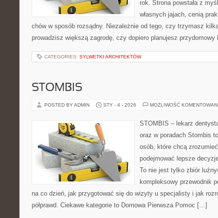
rok. Strona powstała z myśl
własnych jajach, cenią pra
chów w sposób rozsądny. Niezależnie od tego, czy trzymasz kilk
prowadzisz większą zagrodę, czy dopiero planujesz przydomowy k
CATEGORIES:
SYLWETKI ARCHITEKTÓW
STOMBIS
POSTED BY ADMIN
STY - 4 - 2026
MOŻLIWOŚĆ KOMENTOWAN
STOMBIS – lekarz dentysta
oraz w poradach Stombis to
osób, które chcą zrozumieć
podejmować lepsze decyzje
To nie jest tylko zbiór luź
kompleksowy przewodnik po
na co dzień, jak przygotować się do wizyty u specjalisty i jak roz
półprawd. Ciekawe kategorie to Domowa Pierwsza Pomoc […]