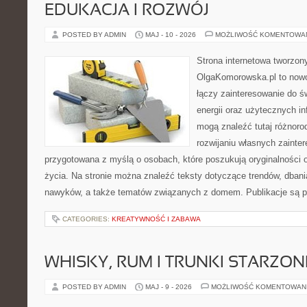
EDUKACJA I ROZWÓJ
POSTED BY ADMIN
MAJ - 10 - 2026
MOŻLIWOŚĆ KOMENTOWA
Strona internetowa tworzon
OlgaKomorowska.pl to nowo
łączy zainteresowanie do ś
energii oraz użytecznych i
mogą znaleźć tutaj różnoro
rozwijaniu własnych zainte
przygotowana z myślą o osobach, które poszukują oryginalności 
życia. Na stronie można znaleźć teksty dotyczące trendów, dbani
nawyków, a także tematów związanych z domem. Publikacje są 
CATEGORIES:
KREATYWNOŚĆ I ZABAWA
WHISKY, RUM I TRUNKI STARZON
POSTED BY ADMIN
MAJ - 9 - 2026
MOŻLIWOŚĆ KOMENTOWAN