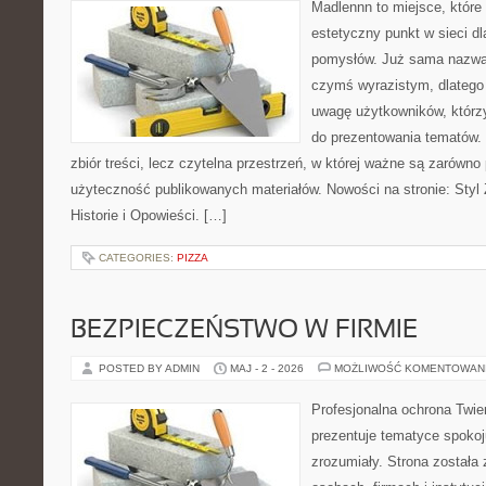
Madlennn to miejsce, które
estetyczny punkt w sieci d
pomysłów. Już sama nazwa 
czymś wyrazistym, dlatego
uwagę użytkowników, którzy
do prezentowania tematów. 
zbiór treści, lecz czytelna przestrzeń, w której ważne są zarówno 
użyteczność publikowanych materiałów. Nowości na stronie: Styl Ż
Historie i Opowieści. […]
CATEGORIES:
PIZZA
BEZPIECZEŃSTWO W FIRMIE
POSTED BY ADMIN
MAJ - 2 - 2026
MOŻLIWOŚĆ KOMENTOWAN
Profesjonalna ochrona Twier
prezentuje tematyce spokoj
zrozumiały. Strona została