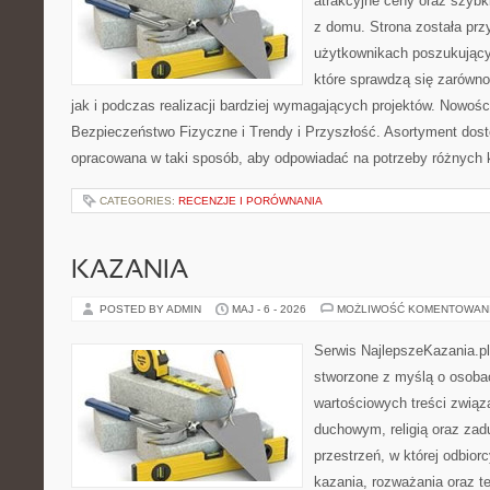
atrakcyjne ceny oraz szyb
z domu. Strona została pr
użytkownikach poszukujący
które sprawdzą się zarówno
jak i podczas realizacji bardziej wymagających projektów. Nowości
Bezpieczeństwo Fizyczne i Trendy i Przyszłość. Asortyment dost
opracowana w taki sposób, aby odpowiadać na potrzeby różnych k
CATEGORIES:
RECENZJE I PORÓWNANIA
KAZANIA
POSTED BY ADMIN
MAJ - 6 - 2026
MOŻLIWOŚĆ KOMENTOWAN
Serwis NajlepszeKazania.pl
stworzone z myślą o osoba
wartościowych treści zwią
duchowym, religią oraz za
przestrzeń, w której odbior
kazania, rozważania oraz t