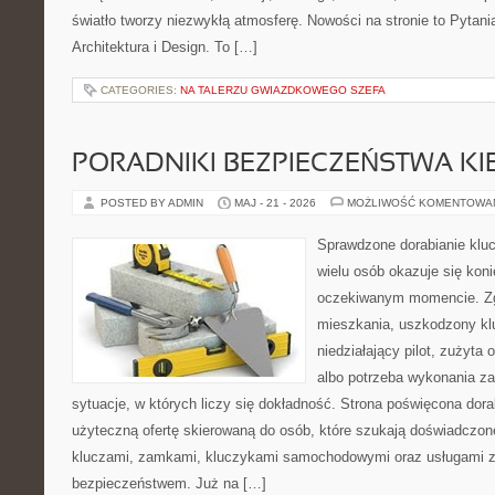
światło tworzy niezwykłą atmosferę. Nowości na stronie to Pytania
Architektura i Design. To […]
CATEGORIES:
NA TALERZU GWIAZDKOWEGO SZEFA
PORADNIKI BEZPIECZEŃSTWA K
POSTED BY ADMIN
MAJ - 21 - 2026
MOŻLIWOŚĆ KOMENTOWA
Sprawdzone dorabianie klucz
wielu osób okazuje się kon
oczekiwanym momencie. Zg
mieszkania, uszkodzony k
niedziałający pilot, zużyt
albo potrzeba wykonania z
sytuacje, w których liczy się dokładność. Strona poświęcona dora
użyteczną ofertę skierowaną do osób, które szukają doświadczon
kluczami, zamkami, kluczykami samochodowymi oraz usługami 
bezpieczeństwem. Już na […]