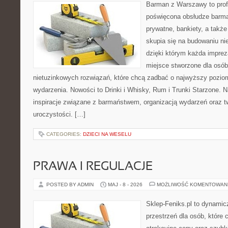
Barman z Warszawy to profe
poświęcona obsłudze barma
prywatne, bankiety, a także
skupia się na budowaniu n
dzięki którym każda impreza
miejsce stworzone dla osó
nietuzinkowych rozwiązań, które chcą zadbać o najwyższy pozi
wydarzenia. Nowości to Drinki i Whisky, Rum i Trunki Starzone. 
inspiracje związane z barmaństwem, organizacją wydarzeń oraz 
uroczystości. […]
CATEGORIES:
DZIECI NA WESELU
PRAWA I REGULACJE
POSTED BY ADMIN
MAJ - 8 - 2026
MOŻLIWOŚĆ KOMENTOWAN
Sklep-Feniks.pl to dynamicz
przestrzeń dla osób, które 