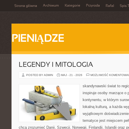
Archiwum
Kategorie
Przyroda
Strona główna
Rafał
Spis T
PIENIĄDZE
LEGENDY I MITOLOGIA
POSTED BY ADMIN
MAJ - 21 - 2026
MOŻLIWOŚĆ KOMENTOWA
skandynawski świat to regio
inspiruje osoby marzące o 
kontynentu, w którym surow
lokalną kulturą, a każda w
wyjątkowym doświadczeniem
tematyce jest miejscem peł
chcą zrozumieć Danii, Szwecji, Norwegii, Finlandii, Islandii oraz 