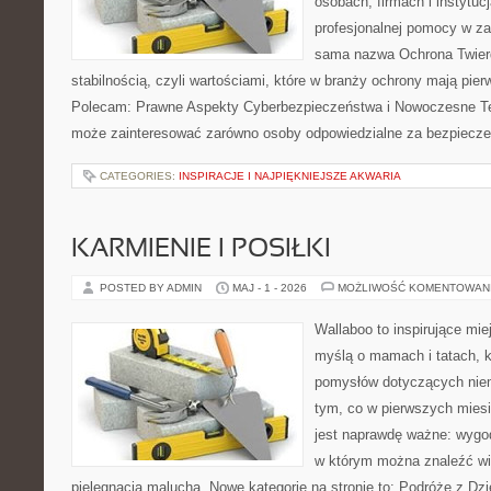
osobach, firmach i instytuc
profesjonalnej pomocy w za
sama nazwa Ochrona Twierd
stabilnością, czyli wartościami, które w branży ochrony mają pie
Polecam: Prawne Aspekty Cyberbezpieczeństwa i Nowoczesne Tec
może zainteresować zarówno osoby odpowiedzialne za bezpiecze
CATEGORIES:
INSPIRACJE I NAJPIĘKNIEJSZE AKWARIA
KARMIENIE I POSIŁKI
POSTED BY ADMIN
MAJ - 1 - 2026
MOŻLIWOŚĆ KOMENTOWAN
Wallaboo to inspirujące mie
myślą o mamach i tatach, k
pomysłów dotyczących niem
tym, co w pierwszych miesi
jest naprawdę ważne: wygod
w którym można znaleźć wi
pielęgnacją malucha. Nowe kategorie na stronie to: Podróże z Dzie