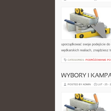
uporządkować swoje podejście do s
wędkarskich realiach, znajdziesz 
CATEGORIES:
PODRÓŻOWANIE PO 
WYBORY I KAMPA
POSTED BY ADMIN
LUT - 25 - 