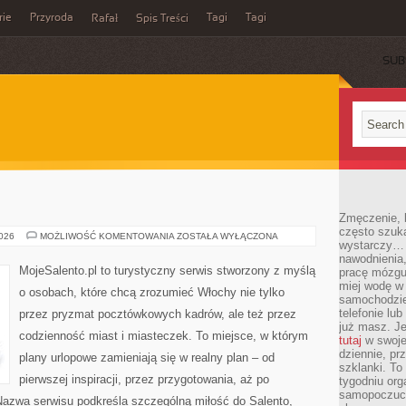
rie
Przyroda
Tagi
Tagi
Rafał
Spis Treści
SUB
Zmęczenie, b
często szuk
TRIEST
2026
MOŻLIWOŚĆ KOMENTOWANIA
ZOSTAŁA WYŁĄCZONA
wystarczy… 
nawodnienia,
MojeSalento.pl to turystyczny serwis stworzony z myślą
pracę mózgu 
miej wodę w 
o osobach, które chcą zrozumieć Włochy nie tylko
samochodzie
telefonie lu
przez pryzmat pocztówkowych kadrów, ale też przez
już masz. Je
codzienność miast i miasteczek. To miejsce, w którym
tutaj
w swojej
dziennie, pr
plany urlopowe zamieniają się w realny plan – od
szklanki. To
pierwszej inspiracji, przez przygotowania, aż po
tygodniu or
samopoczuci
Nazwa serwisu podkreśla szczególną miłość do Salento,