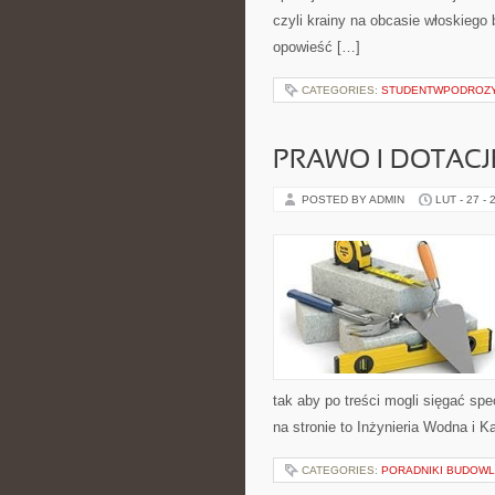
czyli krainy na obcasie włoskiego 
opowieść […]
CATEGORIES:
STUDENTWPODROZ
PRAWO I DOTACJ
POSTED BY ADMIN
LUT - 27 - 
tak aby po treści mogli sięgać spe
na stronie to Inżynieria Wodna i 
CATEGORIES:
PORADNIKI BUDOW