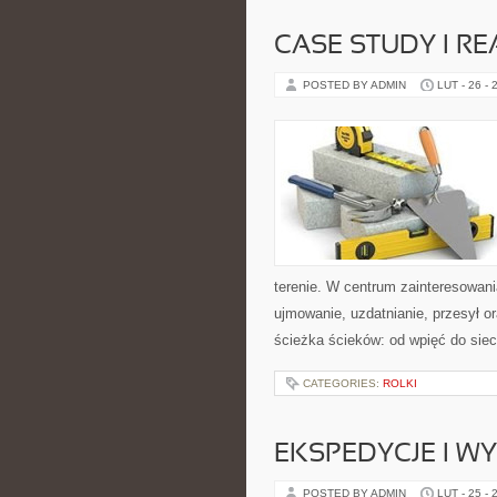
CASE STUDY I RE
POSTED BY ADMIN
LUT - 26 - 
terenie. W centrum zainteresowania
ujmowanie, uzdatnianie, przesył 
ścieżka ścieków: od wpięć do siec
CATEGORIES:
ROLKI
EKSPEDYCJE I W
POSTED BY ADMIN
LUT - 25 - 