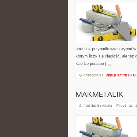
oraz bez przypadkowych wyborów. S
którym liczy się ciągłość, ale te
Kao Corporation […]
CATEGORIES:
MEBLE SZYTE NA M
MAKMETALIK
POSTED BY ADMIN
LUT - 23 - 