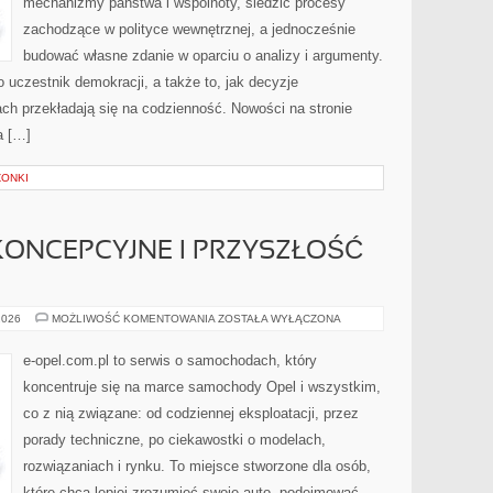
mechanizmy państwa i wspólnoty, śledzić procesy
zachodzące w polityce wewnętrznej, a jednocześnie
budować własne zdanie w oparciu o analizy i argumenty.
 uczestnik demokracji, a także to, jak decyzje
h przekładają się na codzienność. Nowości na stronie
a […]
ZONKI
KONCEPCYJNE I PRZYSZŁOŚĆ
OPEL
2026
MOŻLIWOŚĆ KOMENTOWANIA
ZOSTAŁA WYŁĄCZONA
–
MODELE
KONCEPCYJNE
e-opel.com.pl to serwis o samochodach, który
I
PRZYSZŁOŚĆ
koncentruje się na marce samochody Opel i wszystkim,
MARKI
co z nią związane: od codziennej eksploatacji, przez
porady techniczne, po ciekawostki o modelach,
rozwiązaniach i rynku. To miejsce stworzone dla osób,
które chcą lepiej zrozumieć swoje auto, podejmować