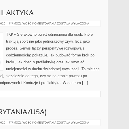
FILAKTYKA
KONTUZJE
2026
MOŻLIWOŚĆ KOMENTOWANIA
ZOSTAŁA WYŁĄCZONA
I
PROFILAKTYKA
TKKF Sieraków to punkt odniesienia dla osób, które
traktują sport nie jako jednorazowy zryw, lecz jako
proces. Serwis łączy perspektywę rozwojową z
codziennością: pokazuje, jak budować formę krok po
kroku, jak dbać o profilaktykę oraz jak rozwijać
umiejętności w duchu świadomej rywalizacji. To miejsce
iej, niezależnie od tego, czy są na etapie powrotu po
odpoczynek i Kontuzje i profilaktyka. W centrum […]
RYTANIA/USA)
AVON
2026
MOŻLIWOŚĆ KOMENTOWANIA
ZOSTAŁA WYŁĄCZONA
(WIELKA
BRYTANIA/USA)