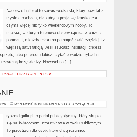
I
WYPRAWY
Nadorsze-haller.pl to serwis wędkarski, który powstał z
myślą o osobach, dla których pasja wędkarska jest
czymś więcej niż tylko weekendowym hobby. To
miejsce, w którym terenowe obserwacje idą w parze z
poradami, a każdy tekst ma pomagać łowić częściej i z
większą satysfakcją. Jeśli szukasz inspiracji, chcesz
przętu, albo po prostu lubisz czytać o wodzie, rybach i
tu czytelną bazę wiedzy. Nowości na […]
FRANCJI – PRAKTYCZNE PORADY
NIE
WYBORY
2026
MOŻLIWOŚĆ KOMENTOWANIA
ZOSTAŁA WYŁĄCZONA
I
KAMPANIE
ryszard-galla.pl to portal publicystyczny, który skupia
się na świadomym uczestnictwie w życiu publicznym.
To przestrzeń dla osób, które chcą rozumieć