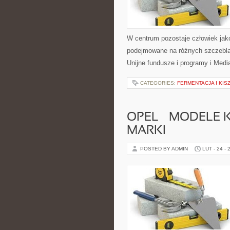
W centrum pozostaje człowiek jako
podejmowane na różnych szczeblac
Unijne fundusze i programy i Medi
CATEGORIES:
FERMENTACJA I KIS
OPEL – MODELE 
MARKI
POSTED BY ADMIN
LUT - 24 - 