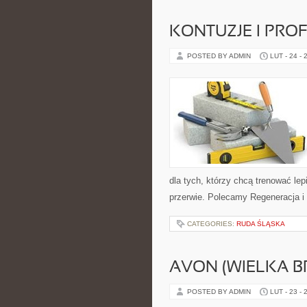
KONTUZJE I PRO
POSTED BY ADMIN
LUT - 24 - 
dla tych, którzy chcą trenować lep
przerwie. Polecamy Regeneracja i 
CATEGORIES:
RUDA ŚLĄSKA
AVON (WIELKA B
POSTED BY ADMIN
LUT - 23 - 