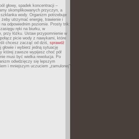
ól głowy, spadek koncentracji –
amy skomplikowanych przyczyn, a
szklanka wody. Organizm potrzebuje
 żeby utrzymać energię, trawienie i
na odpowiednim poziomie. Prosty trik:
zasięgu ręki na biurku, w
, przy łóżku. Ustaw przypomnienie w
b połącz picie wody z nawykami, które
śli chcesz zacząć od dziś,
sprawdź
 głowie i wybierz jedną sytuację
zy której zawsze wypijesz choć pół
 nie musi być wielka rewolucja. Po
ganizm odwdzięczy się lepszym
em i mniejszym uczuciem „zamulonej”