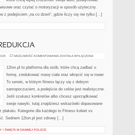
rwisowe oraz czytać o motoryzacji w sposób użyteczny.
 z podejściem „na co dzień”, gdzie liczy się nie tylko […]
 REDUKCJA
ODCHUDZANIE
2026
MOŻLIWOŚĆ KOMENTOWANIA
ZOSTAŁA WYŁĄCZONA
I
REDUKCJA
12ton.pl to platforma dla osób, które chcą zadbać o
formę, zredukować masę ciała oraz wkręcić się w rower.
To serwis, w którym fitness łączy się z dobrym
samopoczuciem, a podejście do celów jest realistyczne.
Jeśli szukasz konkretów albo chcesz uporządkować
swoje nawyki, tutaj znajdziesz wskazówki dopasowane
z plakatu. Kategorie dla każdego to Fitness kobiet vs
ć. Sednem 12ton.pl jest zdrowy […]
Y I ŚWIĘTA W DAWNEJ POLSCE