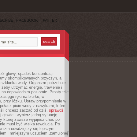
SCRIBE
FACEBOOK
TWITTER
ól głowy, spadek koncentracji –
amy skomplikowanych przyczyn, a
szklanka wody. Organizm potrzebuje
 żeby utrzymać energię, trawienie i
na odpowiednim poziomie. Prosty trik:
zasięgu ręki na biurku, w
, przy łóżku. Ustaw przypomnienie w
b połącz picie wody z nawykami, które
śli chcesz zacząć od dziś,
sprawdź
 głowie i wybierz jedną sytuację
zy której zawsze wypijesz choć pół
 nie musi być wielka rewolucja. Po
ganizm odwdzięczy się lepszym
em i mniejszym uczuciem „zamulonej”