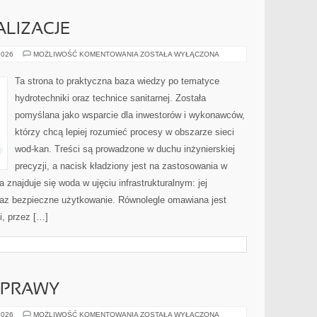
ALIZACJE
CASE
2026
MOŻLIWOŚĆ KOMENTOWANIA
ZOSTAŁA WYŁĄCZONA
STUDY
I
REALIZACJE
Ta strona to praktyczna baza wiedzy po tematyce
hydrotechniki oraz technice sanitarnej. Została
pomyślana jako wsparcie dla inwestorów i wykonawców,
którzy chcą lepiej rozumieć procesy w obszarze sieci
wod-kan. Treści są prowadzone w duchu inżynierskiej
precyzji, a nacisk kładziony jest na zastosowania w
 znajduje się woda w ujęciu infrastrukturalnym: jej
oraz bezpieczne użytkowanie. Równolegle omawiana jest
i, przez […]
YPRAWY
EKSPEDYCJE
2026
MOŻLIWOŚĆ KOMENTOWANIA
ZOSTAŁA WYŁĄCZONA