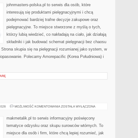
johnmasters-polska.pl to serwis dla osób, które
interesują się produktami pielęgnacyjnymi i chcą
podejmować bardziej trafne decyzje zakupowe oraz
pielęgnacyjne. To miejsce stworzone z myślą o tych,
którzy lubią wiedzieć, co nakładają na ciało, jak działają
składniki i jak budować schemat pielęgnacji bez chaosu
trona skupia się na pielęgnacji rozumianej jako system, w
ż dopasowanie. Polecamy Amorepacific (Korea Południowa) i
IARĘ
MAKMETALIK
2026
MOŻLIWOŚĆ KOMENTOWANIA
ZOSTAŁA WYŁĄCZONA
makmetalik.pl to serwis informacyjny poświęcony
tematyce odzysku oraz skupu surowców wtórnych. To
miejsce dla osób i firm, które chcą lepiej rozumieć, jak