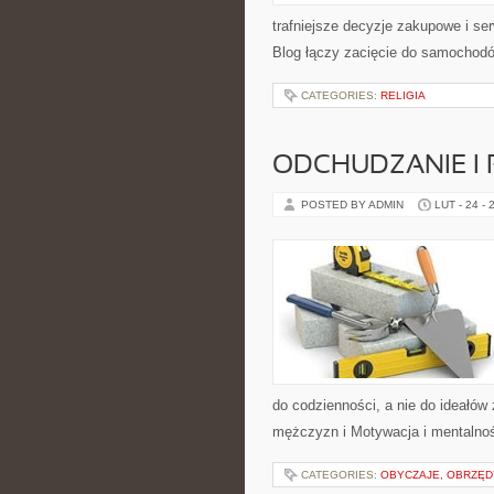
trafniejsze decyzje zakupowe i se
Blog łączy zacięcie do samochodów
CATEGORIES:
RELIGIA
ODCHUDZANIE I
POSTED BY ADMIN
LUT - 24 - 
do codzienności, a nie do ideałów 
mężczyzn i Motywacja i mentalnoś
CATEGORIES:
OBYCZAJE, OBRZĘD