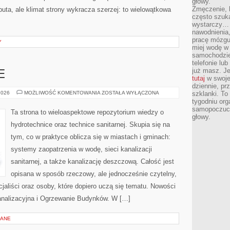
głowy.
Zmęczenie, b
buta, ale klimat strony wykracza szerzej: to wielowątkowa
często szuk
wystarczy… 
nawodnienia,
pracę mózgu 
Y
miej wodę w 
samochodzie
telefonie lu
już masz. Je
E
tutaj
w swojej
dziennie, pr
PRAWO
2026
MOŻLIWOŚĆ KOMENTOWANIA
ZOSTAŁA WYŁĄCZONA
szklanki. To
I
tygodniu or
DOTACJE
samopoczuci
Ta strona to wieloaspektowe repozytorium wiedzy o
głowy.
hydrotechnice oraz technice sanitarnej. Skupia się na
tym, co w praktyce oblicza się w miastach i gminach:
systemy zaopatrzenia w wodę, sieci kanalizacji
sanitarnej, a także kanalizację deszczową. Całość jest
opisana w sposób rzeczowy, ale jednocześnie czytelny,
cjaliści oraz osoby, które dopiero uczą się tematu. Nowości
Kanalizacyjna i Ogrzewanie Budynków. W […]
LANE