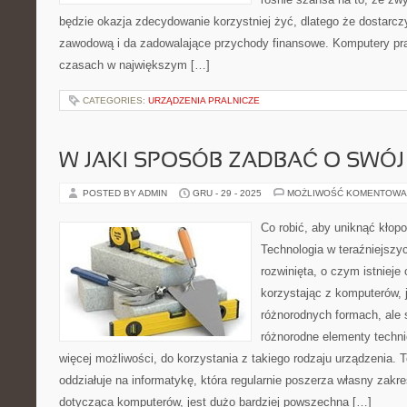
będzie okazja zdecydowanie korzystniej żyć, dlatego że dostarcz
zawodową i da zadowalające przychody finansowe. Komputery pr
czasach w największym […]
CATEGORIES:
URZĄDZENIA PRALNICZE
W JAKI SPOSÓB ZADBAĆ O SWÓ
POSTED BY ADMIN
GRU - 29 - 2025
MOŻLIWOŚĆ KOMENTOWA
Co robić, aby uniknąć kło
Technologia w teraźniejszy
rozwinięta, o czym istnieje
korzystając z komputerów, j
różnorodnych formach, ale 
różnorodne elementy techni
więcej możliwości, do korzystania z takiego rodzaju urządzenia. 
oddziałuje na informatykę, która regularnie poszerza własny zakre
dotycząca komputerów, jest dużo bardziej powszechna […]