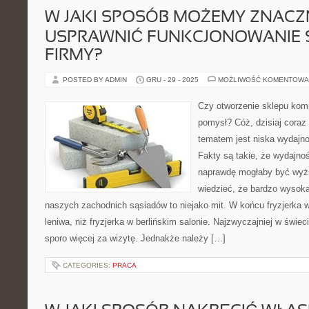
W JAKI SPOSÓB MOŻEMY ZNACZ
USPRAWNIĆ FUNKCJONOWANIE 
FIRMY?
POSTED BY ADMIN
GRU - 29 - 2025
MOŻLIWOŚĆ KOMENTOWA
Czy otworzenie sklepu kom
pomysł? Cóż, dzisiaj cora
tematem jest niska wydajn
Fakty są takie, że wydajno
naprawdę mogłaby być wyż
wiedzieć, że bardzo wysok
naszych zachodnich sąsiadów to niejako mit. W końcu fryzjerka w 
leniwa, niż fryzjerka w berlińskim salonie. Najzwyczajniej w świec
sporo więcej za wizytę. Jednakże należy […]
CATEGORIES:
PRACA