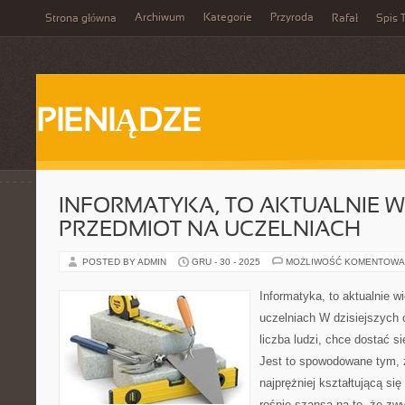
Archiwum
Kategorie
Przyroda
Strona główna
Rafał
Spis T
PIENIĄDZE
INFORMATYKA, TO AKTUALNIE 
PRZEDMIOT NA UCZELNIACH
POSTED BY ADMIN
GRU - 30 - 2025
MOŻLIWOŚĆ KOMENTOWA
Informatyka, to aktualnie w
uczelniach W dzisiejszych
liczba ludzi, chce dostać s
Jest to spowodowane tym, ż
najprężniej kształtującą si
rośnie szansa na to, że zwyc