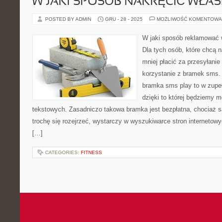
W JAKI SPOSÓB NAKRĘCIĆ WŁA
POSTED BY ADMIN
GRU - 28 - 2025
MOŻLIWOŚĆ KOMENTOWA
W jaki sposób reklamować 
Dla tych osób, które chcą n
mniej płacić za przesyłani
korzystanie z bramek sms.
bramka sms play to w zupe
dzięki to której będziemy m
tekstowych. Zasadniczo takowa bramka jest bezpłatna, chociaż s
trochę się rozejrzeć, wystarczy w wyszukiwarce stron interneto
[…]
CATEGORIES:
FITNESS