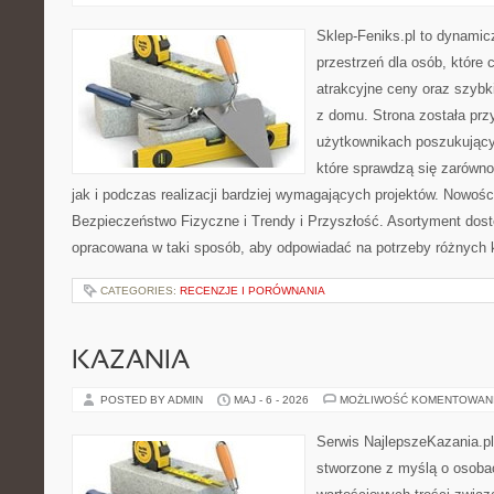
Sklep-Feniks.pl to dynamicz
przestrzeń dla osób, które 
atrakcyjne ceny oraz szyb
z domu. Strona została pr
użytkownikach poszukujący
które sprawdzą się zarówno
jak i podczas realizacji bardziej wymagających projektów. Nowości
Bezpieczeństwo Fizyczne i Trendy i Przyszłość. Asortyment dost
opracowana w taki sposób, aby odpowiadać na potrzeby różnych k
CATEGORIES:
RECENZJE I PORÓWNANIA
KAZANIA
POSTED BY ADMIN
MAJ - 6 - 2026
MOŻLIWOŚĆ KOMENTOWAN
Serwis NajlepszeKazania.pl
stworzone z myślą o osoba