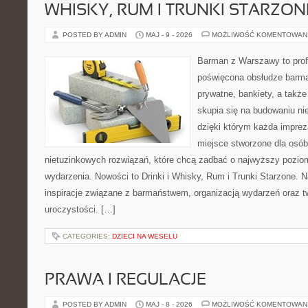
WHISKY, RUM I TRUNKI STARZON
POSTED BY ADMIN
MAJ - 9 - 2026
MOŻLIWOŚĆ KOMENTOWAN
Barman z Warszawy to profe
poświęcona obsłudze barma
prywatne, bankiety, a także
skupia się na budowaniu n
dzięki którym każda impreza
miejsce stworzone dla osó
nietuzinkowych rozwiązań, które chcą zadbać o najwyższy pozi
wydarzenia. Nowości to Drinki i Whisky, Rum i Trunki Starzone. 
inspiracje związane z barmaństwem, organizacją wydarzeń oraz 
uroczystości. […]
CATEGORIES:
DZIECI NA WESELU
PRAWA I REGULACJE
POSTED BY ADMIN
MAJ - 8 - 2026
MOŻLIWOŚĆ KOMENTOWAN