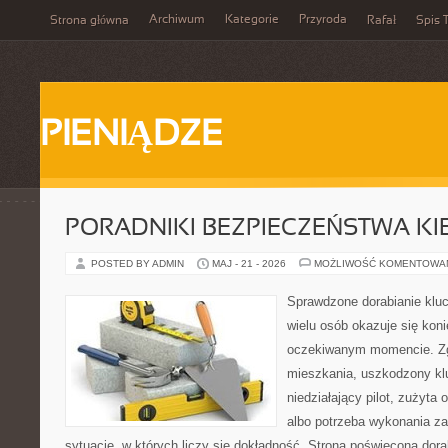
Archiwum
Kategorie
Przyroda
Strona główna
Rafał
Spis T
PIENIĄDZE
PORADNIKI BEZPIECZEŃSTWA K
POSTED BY ADMIN
MAJ - 21 - 2026
MOŻLIWOŚĆ KOMENTOWA
Sprawdzone dorabianie klucz
wielu osób okazuje się kon
oczekiwanym momencie. Zg
mieszkania, uszkodzony k
niedziałający pilot, zużyt
albo potrzeba wykonania z
sytuacje, w których liczy się dokładność. Strona poświęcona dora