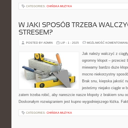
CATEGORIES:
CHIŃSKA MUZYKA
W JAKI SPOSÓB TRZEBA WALCZY
STRESEM?
POSTED BY ADMIN
LIP - 1 - 2025
MOŻLIWOŚĆ KOMENTOWAN
Jak należy walczyć z ciąg
ogromny kłopot – przecież b
miewamy bardzo duże kłopo
mocno niekorzystny sposób
Brak snu, kiepska jakość n
jesteśmy niejako ciągle w
zatem trzeba robić, aby nareszcie nasze kłopoty z brakiem snu 
Doskonałym rozwiązaniem jest kupno wygodniejszego łóżka. Fakty
CATEGORIES:
CHIŃSKA MUZYKA