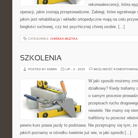
rekonwalescencji, która wy
operacji, jakie zostają przeprowadzone. Zabiegi, które egzekwuje 
jakim jest rehabilitacja i wkładki ortopedyczne mają na celu prz
biegłości ruchowej, czy też psychicznej chorej osobie. […]
CATEGORIES:
CHIŃSKA MUZYKA
SZKOLENIA
POSTED BY ADMIN
LIP - 3 - 2025
MOŻLIWOŚĆ KOMENTOWAN
W jaki sposób możemy zmi
działkowy? Kiedy trafiamy 
o samym procesie prowadzen
przepisach ruchu drogoweg
niewiele. Nie mamy się nie
trafiliśmy tu przecież właśn
pewno kurs prawa jazdy to podstawa. Nie przejmujmy się tym, że
jakich poznamy w ośrodku świetnie już wie, w jaki sposób […]