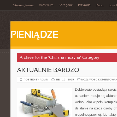
Archiwum
Kategorie
Przyroda
Strona główna
Rafał
Spis T
PIENIĄDZE
Archive for the ‘Chińska muzyka’ Category
AKTUALNIE BARDZO
POSTED BY ADMIN
SIE - 16 - 2025
MOŻLIWOŚĆ KOMENTOWA
Doktorowie posiadają swoi
uznaniem raduje się aktualni
wolno, jako w pełni komple
działanie na rzecz osoby ch
niepełnosprawnej, lub takiej