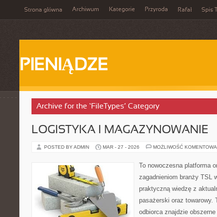
Archiwum
Kategorie
Przyroda
Strona główna
Rafał
Spis T
PIENIĄDZE
Archive for the ‘FileTypes’ Category
LOGISTYKA I MAGAZYNOWANIE
POSTED BY ADMIN
MAR - 27 - 2026
MOŻLIWOŚĆ KOMENTOWA
To nowoczesna platforma o
zagadnieniom branży TSL w
praktyczną wiedzę z aktual
pasażerski oraz towarowy. 
odbiorca znajdzie obszerne