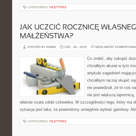
CATEGORIES:
FILETYPES
JAK UCZCIĆ ROCZNICĘ WŁASNE
MAŁŻEŃSTWA?
POSTED BY ADMIN
CZE - 28 - 2025
MOŻLIWOŚĆ KOMENTOWA
Co zrobić, aby zakupić dużo
chciałbym akurat w tym m
artykule zagadnień mających
chciałbym raczej skupić się
nie powiedział, że to coś n
nie jest większą tajemnicą,
właśnie szata zdobi człowieka. W szczególności tego, który ma ok
sytuacja jest taka, że powinniśmy umiejętnie wybrać garnitury. Akt
CATEGORIES:
FILETYPES