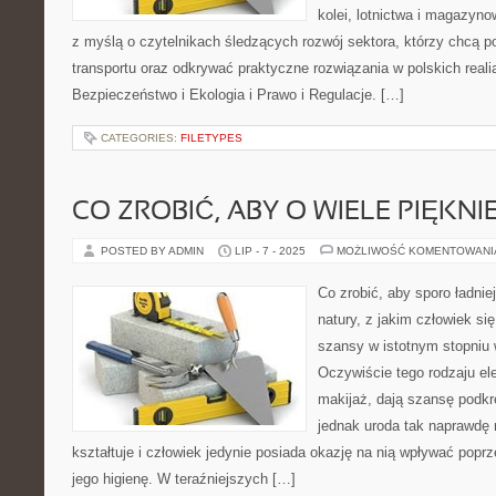
kolei, lotnictwa i magazyno
z myślą o czytelnikach śledzących rozwój sektora, którzy chcą p
transportu oraz odkrywać praktyczne rozwiązania w polskich reali
Bezpieczeństwo i Ekologia i Prawo i Regulacje. […]
CATEGORIES:
FILETYPES
CO ZROBIĆ, ABY O WIELE PIĘKN
POSTED BY ADMIN
LIP - 7 - 2025
MOŻLIWOŚĆ KOMENTOWAN
Co zrobić, aby sporo ładnie
natury, z jakim człowiek si
szansy w istotnym stopniu 
Oczywiście tego rodzaju ele
makijaż, dają szansę podkre
jednak uroda tak naprawdę n
kształtuje i człowiek jedynie posiada okazję na nią wpływać poprz
jego higienę. W teraźniejszych […]