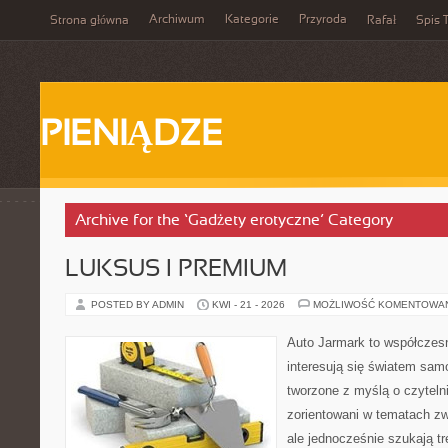
Archiwum
Kategorie
Przyroda
Strona główna
Rafał
Spis T
PIENIĄDZE
Archive for the ‘Gadżety erotyczne’ Category
LUKSUS I PREMIUM
POSTED BY ADMIN
KWI - 21 - 2026
MOŻLIWOŚĆ KOMENTOWA
Auto Jarmark to współczesn
interesują się światem sa
tworzone z myślą o czyteln
zorientowani w tematach z
ale jednocześnie szukają tr