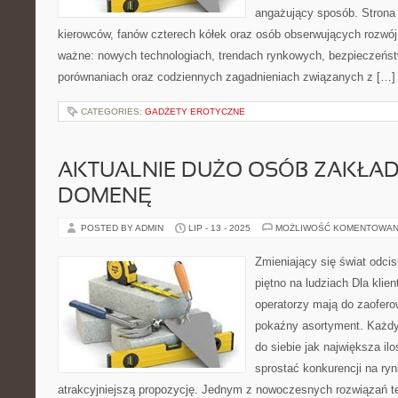
angażujący sposób. Strona 
kierowców, fanów czterech kółek oraz osób obserwujących rozwój
ważne: nowych technologiach, trendach rynkowych, bezpieczeństwi
porównaniach oraz codziennych zagadnieniach związanych z […]
CATEGORIES:
GADŻETY EROTYCZNE
AKTUALNIE DUŻO OSÓB ZAKŁAD
DOMENĘ
POSTED BY ADMIN
LIP - 13 - 2025
MOŻLIWOŚĆ KOMENTOWAN
Zmieniający się świat odci
piętno na ludziach Dla kli
operatorzy mają do zaofero
pokaźny asortyment. Każdy 
do siebie jak największa il
sprostać konkurencji na ryn
atrakcyjniejszą propozycję. Jednym z nowoczesnych rozwiązań te