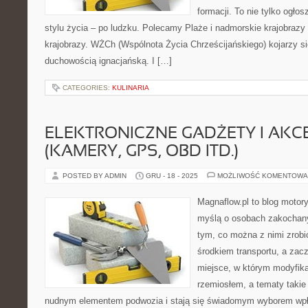
formacji. To nie tylko ogłos
stylu życia – po ludzku. Polecamy Plaże i nadmorskie krajobrazy 
krajobrazy. WŻCh (Wspólnota Życia Chrześcijańskiego) kojarzy s
duchowością ignacjańską. I […]
CATEGORIES:
KULINARIA
ELEKTRONICZNE GADŻETY I AKC
(KAMERY, GPS, OBD ITD.)
POSTED BY ADMIN
GRU - 18 - 2025
MOŻLIWOŚĆ KOMENTOWA
Magnaflow.pl to blog motory
myślą o osobach zakochan
tym, co można z nimi zrobić
środkiem transportu, a zac
miejsce, w którym modyfika
rzemiosłem, a tematy takie
nudnym elementem podwozia i stają się świadomym wyborem wpł