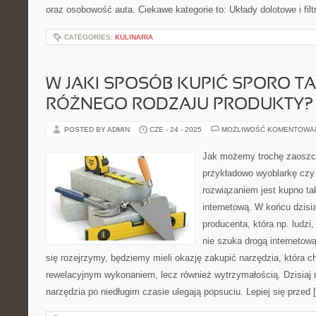
oraz osobowość auta. Ciekawe kategorie to: Układy dolotowe i filt
CATEGORIES:
KULINARIA
W JAKI SPOSÓB KUPIĆ SPORO TA
RÓŻNEGO RODZAJU PRODUKTY?
POSTED BY ADMIN
CZE - 24 - 2025
MOŻLIWOŚĆ KOMENTOWA
Jak możemy trochę zaoszc
przykładowo wyoblarkę czy
rozwiązaniem jest kupno ta
internetową. W końcu dzisia
producenta, która np. ludzi,
nie szuka drogą internetową
się rozejrzymy, będziemy mieli okazję zakupić narzędzia, która ch
rewelacyjnym wykonaniem, lecz również wytrzymałością. Dzisiaj n
narzędzia po niedługim czasie ulegają popsuciu. Lepiej się przed 