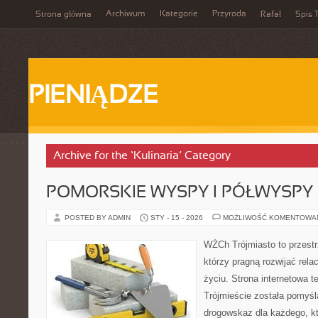
Archiwum
Kategorie
Przyroda
Strona główna
Rafał
Spis T
PIENIĄDZE
Archive for the ‘Kulinaria’ Category
POMORSKIE WYSPY I PÓŁWYSPY
POSTED BY ADMIN
STY - 15 - 2026
MOŻLIWOŚĆ KOMENTOWA
WŻCh Trójmiasto to przestrz
którzy pragną rozwijać rel
życiu. Strona internetowa t
Trójmieście została pomyśl
drogowskaz dla każdego, k