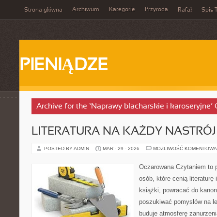
Archiwum
Kategorie
Przyroda
Strona główna
Rafał
Spis T
PIENIĄDZE
Archive for the ‘Naprawy blacharskie i karoseryjne’
LITERATURA NA KAŻDY NASTRÓJ
POSTED BY ADMIN
MAR - 29 - 2026
MOŻLIWOŚĆ KOMENTOWA
Oczarowana Czytaniem to p
osób, które cenią literatur
książki, powracać do kanonu
poszukiwać pomysłów na le
buduje atmosferę zanurzenia