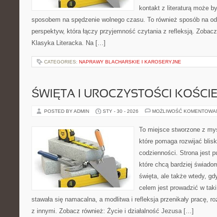
kontakt z literaturą może b
sposobem na spędzenie wolnego czasu. To również sposób na o
perspektyw, która łączy przyjemność czytania z refleksją. Zobacz
Klasyka Literacka. Na […]
CATEGORIES:
NAPRAWY BLACHARSKIE I KAROSERYJNE
ŚWIĘTA I UROCZYSTOŚCI KOŚCI
POSTED BY ADMIN
STY - 30 - 2026
MOŻLIWOŚĆ KOMENTOWA
To miejsce stworzone z myś
które pomaga rozwijać blis
codzienności. Strona jest p
które chcą bardziej świadom
święta, ale także wtedy, gd
celem jest prowadzić w tak
stawała się namacalna, a modlitwa i refleksja przenikały pracę, r
z innymi. Zobacz również: Życie i działalność Jezusa […]