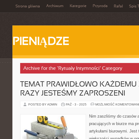
Archiwum
Kategorie
Przyroda
Strona główna
Rafał
Spis T
PIENIĄDZE
Archive for the ‘Rytuały Intymności’ Category
TEMAT PRAWIDŁOWO KAŻDEMU Z
RAZY JESTEŚMY ZAPROSZENI
POSTED BY ADMIN
PAŹ - 3 - 2025
MOŻLIWOŚĆ KOMENTOWAN
Nim zaszliśmy do czasów a
pracujących w biurze ma p
artykułami biurowymi. Jest
większości wypadków w ogr