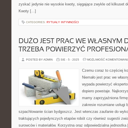
zyskać jedynie nie wysokie kwoty, sięgające zwykle od kilkuset d
Kwoty […]
CATEGORIES:
RYTUAŁY INTYMNOŚCI
DUŻO JEST PRAC WE WŁASNYM 
TRZEBA POWIERZYĆ PROFESJON
POSTED BY ADMIN
SIE - 5 - 2025
MOŻLIWOŚĆ KOMENTOWAN
Czemu coraz to częściej ko
Niemało jest prac we własn
wypada powierzyć eksperto
dopiero powstaje. Najkorzys
mamy zaprzyjaźniona firmę
zakresie rozumiane usługi 
szpachlowanie ścian bydgoszcz. Jest wtenczas zaufanie do wyko
traktujących pojedynczych etapów robót czy również sugestii zw
surowców i materiałów. Korzystna oraz odpowiedzialna jednostka