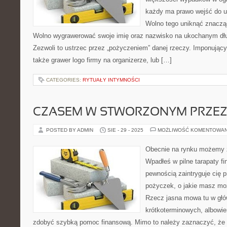
każdy ma prawo wejść do 
Wolno tego uniknąć znaczą
Wolno wygrawerować swoje imię oraz nazwisko na ukochanym dług
Zezwoli to ustrzec przez „pożyczeniem” danej rzeczy. Imponuj
także grawer logo firmy na organizerze, lub […]
CATEGORIES:
RYTUAŁY INTYMNOŚCI
CZASEM W STWORZONYM PRZEZ
POSTED BY ADMIN
SIE - 29 - 2025
MOŻLIWOŚĆ KOMENTOWA
Obecnie na rynku możemy 
Wpadłeś w pilne tarapaty fi
pewnością zaintryguje cię p
pożyczek, o jakie masz możl
Rzecz jasna mowa tu w głó
krótkoterminowych, albowi
zdobyć szybką pomoc finansową. Mimo to należy zaznaczyć, ż