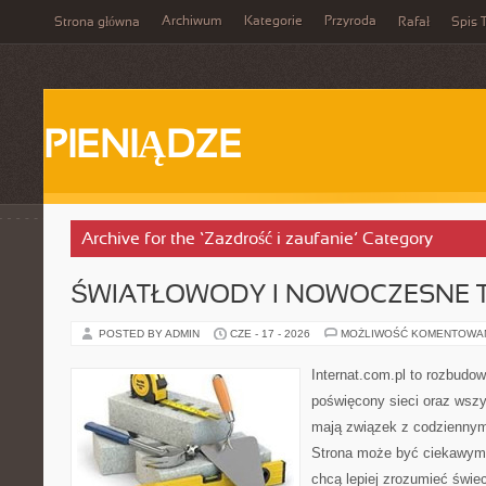
Archiwum
Kategorie
Przyroda
Strona główna
Rafał
Spis T
PIENIĄDZE
Archive for the ‘Zazdrość i zaufanie’ Category
ŚWIATŁOWODY I NOWOCZESNE 
POSTED BY ADMIN
CZE - 17 - 2026
MOŻLIWOŚĆ KOMENTOWA
Internat.com.pl to rozbudo
poświęcony sieci oraz wszy
mają związek z codziennym
Strona może być ciekawym 
chcą lepiej zrozumieć świeci