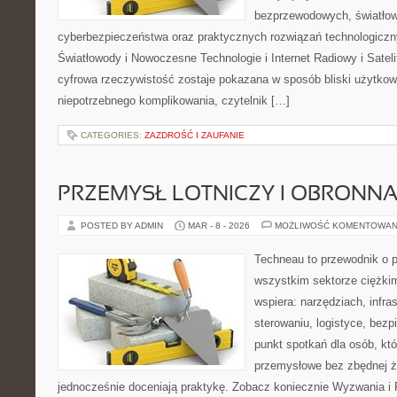
bezprzewodowych, światłow
cyberbezpieczeństwa oraz praktycznych rozwiązań technologiczny
Światłowody i Nowoczesne Technologie i Internet Radiowy i Sateli
cyfrowa rzeczywistość zostaje pokazana w sposób bliski użytkow
niepotrzebnego komplikowania, czytelnik […]
CATEGORIES:
ZAZDROŚĆ I ZAUFANIE
PRZEMYSŁ LOTNICZY I OBRONN
POSTED BY ADMIN
MAR - 8 - 2026
MOŻLIWOŚĆ KOMENTOWAN
Techneau to przewodnik o 
wszystkim sektorze ciężkim
wspiera: narzędziach, infra
sterowaniu, logistyce, bezp
punkt spotkań dla osób, kt
przemysłowe bez zbędnej ża
jednocześnie doceniają praktykę. Zobacz koniecznie Wyzwania i