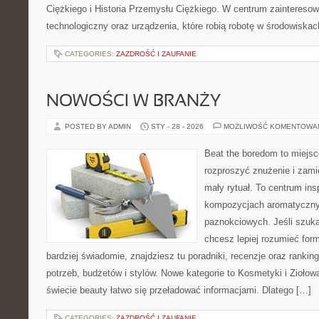
Ciężkiego i Historia Przemysłu Ciężkiego. W centrum zainteresowa
technologiczny oraz urządzenia, które robią robotę w środowisk
CATEGORIES:
ZAZDROŚĆ I ZAUFANIE
NOWOŚCI W BRANŻY
POSTED BY ADMIN
STY - 28 - 2026
MOŻLIWOŚĆ KOMENTOWA
Beat the boredom to miejsc
rozproszyć znużenie i zami
mały rytuał. To centrum ins
kompozycjach aromatyczny
paznokciowych. Jeśli szuk
chcesz lepiej rozumieć form
bardziej świadomie, znajdziesz tu poradniki, recenzje oraz ranki
potrzeb, budżetów i stylów. Nowe kategorie to Kosmetyki i Ziołow
świecie beauty łatwo się przeładować informacjami. Dlatego […]
CATEGORIES:
ZAZDROŚĆ I ZAUFANIE