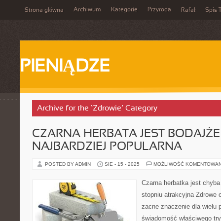
Archiwum
Kategorie
Przyroda
Strona główna
Rafał
Spis T
PIENIĄDZE
Archive for the ‘Zdrowie’ Category
CZARNA HERBATA JEST BODAJŻE
NAJBARDZIEJ POPULARNA
POSTED BY ADMIN
SIE - 15 - 2025
MOŻLIWOŚĆ KOMENTOWA
Czarna herbatka jest chyb
stopniu atrakcyjna Zdrowe 
zacne znaczenie dla wielu 
świadomość właściwego tryb