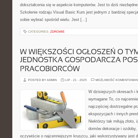
dokształcenia się w aspekcie komputerów. Jest to dziś niezbęd
Szkolenie rodzaju Visual Basic Kurs jest jednym z bardziej specja
sobie wybrać spośród wielu. Jest […]
CATEGORIES:
ZDROWIE
W WIĘKSZOŚCI OGŁOSZEŃ O TYM
JEDNOSTKA GOSPODARCZA POS
PRACOBIORCÓW
POSTED BY ADMIN
LIP - 21 - 2025
MOŻLIWOŚĆ KOMENTOWAN
W dzisiejszych okresach i 
wymagane To, co najcennie
najczęściej dostrzegalne pr
ekspozycjach i innych pres
Niektórzy tak miłują złoto,
domów dekoracje i ozdoby, 
oczywiście o najcenniejszym kruszcu, jaki wykorzystywany jest do