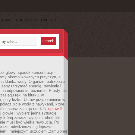
SCRIBE
FACEBOOK
TWITTER
ól głowy, spadek koncentracji –
amy skomplikowanych przyczyn, a
szklanka wody. Organizm potrzebuje
 żeby utrzymać energię, trawienie i
na odpowiednim poziomie. Prosty trik:
zasięgu ręki na biurku, w
, przy łóżku. Ustaw przypomnienie w
b połącz picie wody z nawykami, które
śli chcesz zacząć od dziś,
sprawdź
 głowie i wybierz jedną sytuację
zy której zawsze wypijesz choć pół
 nie musi być wielka rewolucja. Po
ganizm odwdzięczy się lepszym
em i mniejszym uczuciem „zamulonej”