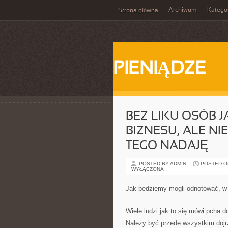
Archiwum
Katego
Strona główna
PIENIĄDZE
BEZ LIKU OSÓB 
BIZNESU, ALE NI
TEGO NADAJĘ
POSTED BY ADMIN
POSTED ON
WYŁĄCZONA
Jak będziemy mogli odnotować, w 
Wiele ludzi jak to się mówi pcha d
Należy być przede wszystkim dojrz