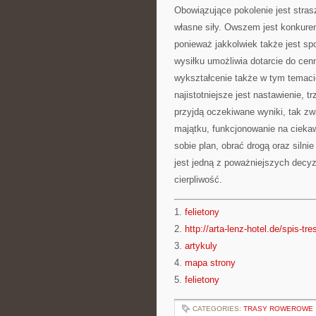
Obowiązujące pokolenie jest strasz
własne siły. Owszem jest konkuren
ponieważ jakkolwiek także jest sp
wysiłku umożliwia dotarcie do ce
wykształcenie także w tym temac
najistotniejsze jest nastawienie,
przyjdą oczekiwane wyniki, tak z
majątku, funkcjonowanie na cieka
sobie plan, obrać drogą oraz siln
jest jedną z poważniejszych decyz
cierpliwość.
1.
felietony
2.
http://arta-lenz-hotel.de/spis-tre
3.
artykuly
4.
mapa strony
5.
felietony
CATEGORIES:
TRASY ROWEROWE