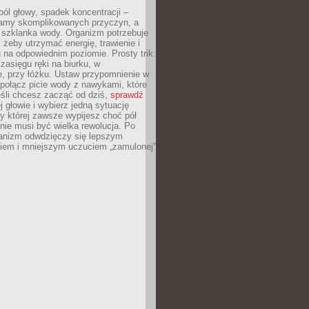
ól głowy, spadek koncentracji –
amy skomplikowanych przyczyn, a
szklanka wody. Organizm potrzebuje
 żeby utrzymać energię, trawienie i
na odpowiednim poziomie. Prosty trik:
zasięgu ręki na biurku, w
, przy łóżku. Ustaw przypomnienie w
b połącz picie wody z nawykami, które
śli chcesz zacząć od dziś,
sprawdź
 głowie i wybierz jedną sytuację
zy której zawsze wypijesz choć pół
 nie musi być wielka rewolucja. Po
ganizm odwdzięczy się lepszym
em i mniejszym uczuciem „zamulonej”