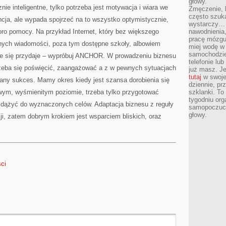
głowy.
KAŻDY
nie inteligentne, tylko potrzeba jest motywacja i wiara we
PRZECIEŻ
Zmęczenie, b
SIĘ
często szuk
cja, ale wypada spojrzeć na to wszystko optymistycznie,
DO
wystarczy… 
TEGO
NADAJĘ
oro pomocy. Na przykład Internet, który bez większego
nawodnienia,
pracę mózgu 
nnych wiadomości, poza tym dostępne szkoły, albowiem
miej wodę w 
samochodzie
ie się przydaje – wypróbuj ANCHOR. W prowadzeniu biznesu
telefonie lu
 trzeba się poświęcić, zaangażować a z w pewnych sytuacjach
już masz. Je
tutaj
w swojej
wany sukces. Mamy okres kiedy jest szansa dorobienia się
dziennie, pr
wym, wyśmienitym poziomie, trzeba tylko przygotować
szklanki. To
tygodniu or
ie dążyć do wyznaczonych celów. Adaptacja biznesu z reguły
samopoczuci
głowy.
ji, zatem dobrym krokiem jest wsparciem bliskich, oraz
sci