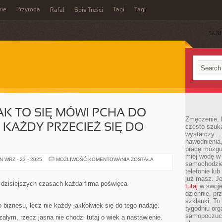
rie
Przyroda
Tagi
Tagi
Rafał
Spis Treści
SUB
JAK TO SIĘ MÓWI PCHA DO
Zmęczenie, b
E KAŻDY PRZECIEŻ SIĘ DO
często szuk
wystarczy… 
nawodnienia,
pracę mózgu 
miej wodę w 
BEZ
 WRZ - 23 - 2025
MOŻLIWOŚĆ KOMENTOWANIA
ZOSTAŁA
samochodzie
LIKU
OSÓB
telefonie lu
JAK
już masz. Je
TO
dzisiejszych czasach każda firma poświęca
tutaj
w swojej
SIĘ
MÓWI
dziennie, pr
PCHA
szklanki. To
DO
o biznesu, lecz nie każdy jakkolwiek się do tego nadaję.
tygodniu or
BIZNESU,
ALE
samopoczuci
ałym, rzecz jasna nie chodzi tutaj o wiek a nastawienie.
NIE