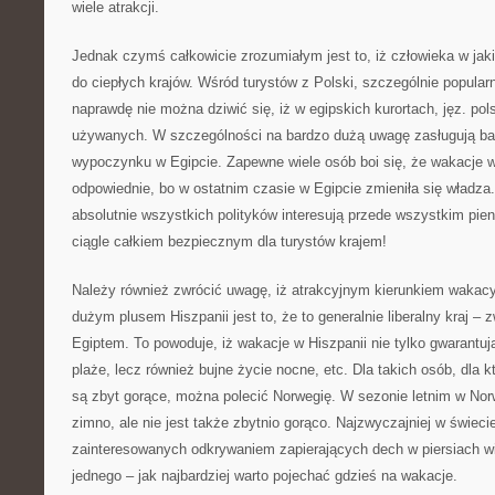
wiele atrakcji.
Jednak czymś całkowicie zrozumiałym jest to, iż człowieka w jaki
do ciepłych krajów. Wśród turystów z Polski, szczególnie popularn
naprawdę nie można dziwić się, iż w egipskich kurortach, jęz. pol
używanych. W szczególności na bardzo dużą uwagę zasługują ba
wypoczynku w Egipcie. Zapewne wiele osób boi się, że wakacje w 
odpowiednie, bo w ostatnim czasie w Egipcie zmieniła się władza.
absolutnie wszystkich polityków interesują przede wszystkim pieni
ciągle całkiem bezpiecznym dla turystów krajem!
Należy również zwrócić uwagę, iż atrakcyjnym kierunkiem wakacy
dużym plusem Hiszpanii jest to, że to generalnie liberalny kraj –
Egiptem. To powoduje, iż wakacje w Hiszpanii nie tylko gwarantu
plaże, lecz również bujne życie nocne, etc. Dla takich osób, dla 
są zbyt gorące, można polecić Norwegię. W sezonie letnim w Norw
zimno, ale nie jest także zbytnio gorąco. Najzwyczajniej w świeci
zainteresowanych odkrywaniem zapierających dech w piersiach 
jednego – jak najbardziej warto pojechać gdzieś na wakacje.