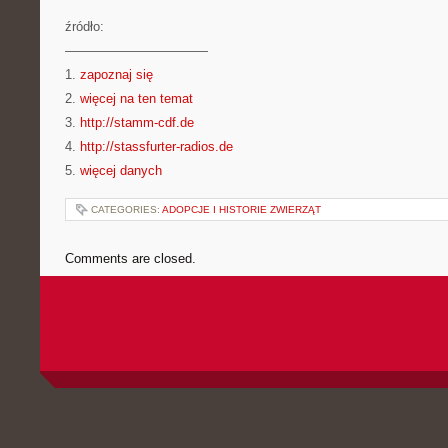
źródło:
———————————
1.
zapoznaj się
2.
więcej na ten temat
3.
http://stamm-cdf.de
4.
http://stassfurter-radios.de
5.
więcej danych
CATEGORIES:
ADOPCJE I HISTORIE ZWIERZĄT
Comments are closed.