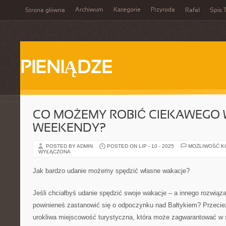
Archiwum
Kategorie
Przyroda
Strona główna
Rafał
Spis T
PIENIĄDZE
CO MOŻEMY ROBIĆ CIEKAWEGO 
WEEKENDY?
POSTED BY ADMIN
POSTED ON LIP - 10 - 2025
MOŻLIWOŚĆ 
WYŁĄCZONA
Jak bardzo udanie możemy spędzić własne wakacje?
Jeśli chciałbyś udanie spędzić swoje wakacje – a innego rozwiąz
powinieneś zastanowić się o odpoczynku nad Bałtykiem? Przecież
urokliwa miejscowość turystyczna, która może zagwarantować w 