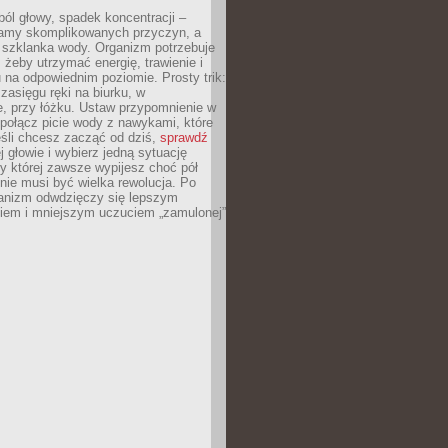
ól głowy, spadek koncentracji –
amy skomplikowanych przyczyn, a
szklanka wody. Organizm potrzebuje
 żeby utrzymać energię, trawienie i
na odpowiednim poziomie. Prosty trik:
zasięgu ręki na biurku, w
, przy łóżku. Ustaw przypomnienie w
b połącz picie wody z nawykami, które
śli chcesz zacząć od dziś,
sprawdź
 głowie i wybierz jedną sytuację
zy której zawsze wypijesz choć pół
 nie musi być wielka rewolucja. Po
ganizm odwdzięczy się lepszym
em i mniejszym uczuciem „zamulonej”