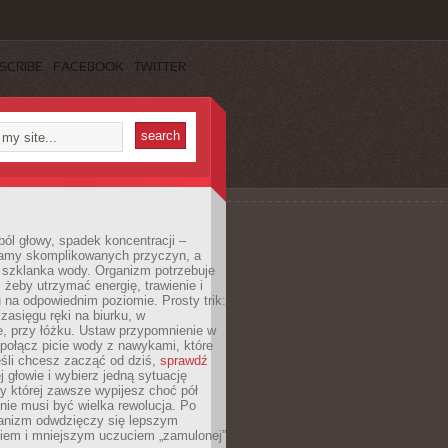
SCRIBE
FACEBOOK
TWITTER
ól głowy, spadek koncentracji –
amy skomplikowanych przyczyn, a
szklanka wody. Organizm potrzebuje
 żeby utrzymać energię, trawienie i
na odpowiednim poziomie. Prosty trik:
zasięgu ręki na biurku, w
, przy łóżku. Ustaw przypomnienie w
b połącz picie wody z nawykami, które
śli chcesz zacząć od dziś,
sprawdź
 głowie i wybierz jedną sytuację
zy której zawsze wypijesz choć pół
 nie musi być wielka rewolucja. Po
ganizm odwdzięczy się lepszym
em i mniejszym uczuciem „zamulonej”