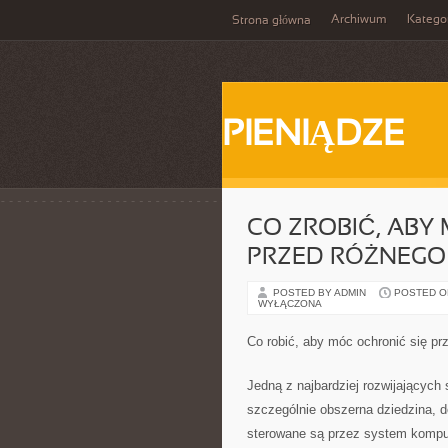
Archiwum
Katego
Strona główna
PIENIĄDZE
CO ZROBIĆ, ABY
PRZED RÓŻNEGO
POSTED BY ADMIN
POSTED ON
WYŁĄCZONA
Co robić, aby móc ochronić się pr
Jedną z najbardziej rozwijających s
szczególnie obszerna dziedzina, do
sterowane są przez system komput