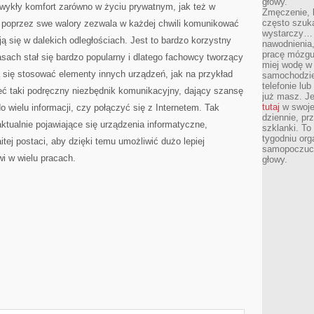
głowy.
zwykły komfort zarówno w życiu prywatnym, jak też w
Zmęczenie, b
często szuk
poprzez swe walory zezwala w każdej chwili komunikować
wystarczy… 
ją się w dalekich odległościach. Jest to bardzo korzystny
nawodnienia,
pracę mózgu 
asach stał się bardzo popularny i dlatego fachowcy tworzący
miej wodę w 
ą się stosować elementy innych urządzeń, jak na przykład
samochodzie
telefonie lu
ć taki podręczny niezbędnik komunikacyjny, dający szansę
już masz. Je
tutaj
w swojej
 wielu informacji, czy połączyć się z Internetem. Tak
dziennie, pr
tualnie pojawiające się urządzenia informatyczne,
szklanki. To
tygodniu or
tej postaci, aby dzięki temu umożliwić dużo lepiej
samopoczuci
i w wielu pracach.
głowy.