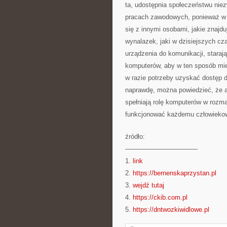
ta, udostępnia społeczeństwu nie
pracach zawodowych, ponieważ w 
się z innymi osobami, jakie znajdu
wynalazek, jaki w dzisiejszych cz
urządzenia do komunikacji, staraj
komputerów, aby w ten sposób mie
w razie potrzeby uzyskać dostęp do
naprawdę, można powiedzieć, że ak
spełniają rolę komputerów w rozmai
funkcjonować każdemu człowiekow
źródło:
———————————
1.
link
2.
https://bernenskaprzystan.pl
3.
wejdź tutaj
4.
https://ckib.com.pl
5.
https://dntwozkiwidlowe.pl