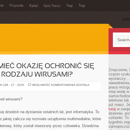
rie
Przyroda
Tagi
Tagi
Rafał
Spis Treści
SUB
 MIEĆ OKAZJĘ OCHRONIĆ SIĘ
Zmęczenie, b
 RODZAJU WIRUSAMI?
często szuk
wystarczy… 
nawodnienia,
CO
 CZE - 27 - 2025
MOŻLIWOŚĆ KOMENTOWANIA
ZOSTAŁA
pracę mózgu 
ZROBIĆ,
ABY
miej wodę w 
MIEĆ
samochodzie
OKAZJĘ
zed wirusami?
telefonie lu
OCHRONIĆ
SIĘ
już masz. Je
PRZED
tutaj
w swojej
RÓŻNEGO
ię dziedzin na dystansie ostatnich lat, jest informatyka. To
dziennie, pr
RODZAJU
WIRUSAMI?
szklanki. To
 jakiej zalicza się rozmiate urządzenia multimedialne, które
tygodniu or
erowy, który został stworzony przez człowieka. Dziedzina
samopoczuci