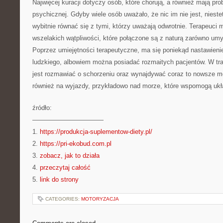
Najwięcej kuracji dotyczy osób, które chorują, a również mają pr
psychicznej. Gdyby wiele osób uważało, że nic im nie jest, nieste
wybitnie równać się z tymi, którzy uważają odwrotnie. Terapeuci 
wszelakich wątpliwości, które połączone są z naturą zarówno umy
Poprzez umiejętności terapeutyczne, ma się poniekąd nastawieni
ludzkiego, albowiem można posiadać rozmaitych pacjentów. W trakc
jest rozmawiać o schorzeniu oraz wynajdywać coraz to nowsze m
również na wyjazdy, przykładowo nad morze, które wspomogą uk
źródło:
———————————
1.
https://produkcja-suplementow-diety.pl/
2.
https://pri-ekobud.com.pl
3.
zobacz, jak to działa
4.
przeczytaj całość
5.
link do strony
CATEGORIES:
MOTORYZACJA