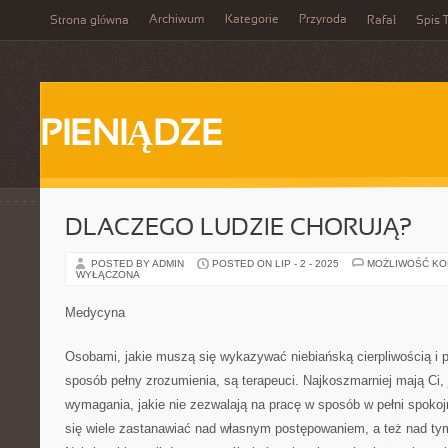
Archiwum
Kategorie
Przyroda
Strona główna
Rafał
Spis T
PIENIĄDZE
DLACZEGO LUDZIE CHORUJĄ?
POSTED BY ADMIN
POSTED ON LIP - 2 - 2025
MOŻLIWOŚĆ K
WYŁĄCZONA
Medycyna
Osobami, jakie muszą się wykazywać niebiańską cierpliwością i
sposób pełny zrozumienia, są terapeuci. Najkoszmarniej mają Ci,
wymagania, jakie nie zezwalają na pracę w sposób w pełni spoko
się wiele zastanawiać nad własnym postępowaniem, a też nad tym