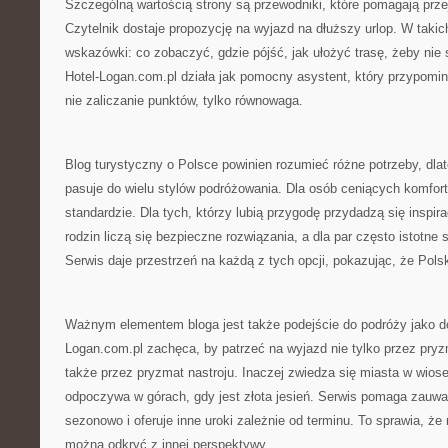
Szczególną wartością strony są przewodniki, które pomagają prze
Czytelnik dostaje propozycję na wyjazd na dłuższy urlop. W takich
wskazówki: co zobaczyć, gdzie pójść, jak ułożyć trasę, żeby nie
Hotel-Logan.com.pl działa jak pomocny asystent, który przypomin
nie zaliczanie punktów, tylko równowaga.
Blog turystyczny o Polsce powinien rozumieć różne potrzeby, dla
pasuje do wielu stylów podróżowania. Dla osób ceniących komfort
standardzie. Dla tych, którzy lubią przygodę przydadzą się inspira
rodzin liczą się bezpieczne rozwiązania, a dla par często istotne
Serwis daje przestrzeń na każdą z tych opcji, pokazując, że Pols
Ważnym elementem bloga jest także podejście do podróży jako do
Logan.com.pl zachęca, by patrzeć na wyjazd nie tylko przez pry
także przez pryzmat nastroju. Inaczej zwiedza się miasta w wios
odpoczywa w górach, gdy jest złota jesień. Serwis pomaga zauwa
sezonowo i oferuje inne uroki zależnie od terminu. To sprawia, ż
można odkryć z innej perspektywy.