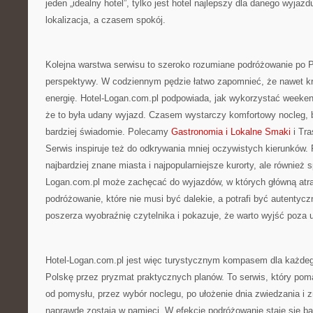
jeden „idealny hotel”, tylko jest hotel najlepszy dla danego wyj
lokalizacja, a czasem spokój.
Kolejna warstwa serwisu to szeroko rozumiane podróżowanie po 
perspektywy. W codziennym pędzie łatwo zapomnieć, że nawet k
energię. Hotel-Logan.com.pl podpowiada, jak wykorzystać weeken
że to była udany wyjazd. Czasem wystarczy komfortowy nocleg, b
bardziej świadomie. Polecamy
Gastronomia i Lokalne Smaki
i Tra
Serwis inspiruje też do odkrywania mniej oczywistych kierunków. P
najbardziej znane miasta i najpopularniejsze kurorty, ale również s
Logan.com.pl może zachęcać do wyjazdów, w których główną atrakc
podróżowanie, które nie musi być dalekie, a potrafi być autentycz
poszerza wyobraźnię czytelnika i pokazuje, że warto wyjść poza ut
Hotel-Logan.com.pl jest więc turystycznym kompasem dla każdego
Polskę przez pryzmat praktycznych planów. To serwis, który pom
od pomysłu, przez wybór noclegu, po ułożenie dnia zwiedzania i z
naprawdę zostają w pamięci. W efekcie podróżowanie staje się b