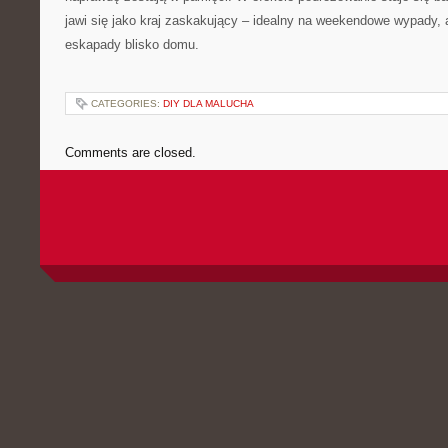
jawi się jako kraj zaskakujący – idealny na weekendowe wypady, 
eskapady blisko domu.
CATEGORIES:
DIY DLA MALUCHA
Comments are closed.