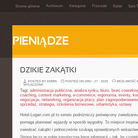
Archiwum
Kategorie
Przyroda
Strona główna
Rafał
Spis T
PIENIĄDZE
DZIKIE ZAKĄTKI
POSTED BY ADMIN
POSTED ON GRU - 27 - 2025
MOŻLIWOŚĆ 
WYŁĄCZONA
Tagi:
administracja publiczna
,
analiza rynku
,
biuro
,
biuro coworkin
coaching
,
content marketing
,
e-commerce
,
ergonomia
,
eventy
,
ko
negocjacje
,
networking
,
organizacja pracy
,
plan zagospodarowani
sprzedaż
,
strategia
,
szkolenia biznesowe
,
urbanistyka
,
ustawy
Hotel-Logan.com.pl to serwis podróżniczy poświęcony zwiedzaniu
pomaga planować wyjazdy w sposób wygodny. To miejsce inspiracj
zwiedzać zakątki i jednocześnie szukają sprawdzonych wskazów
Strona łączy w sobie turystyczną bazę informacji – tak, by czyte