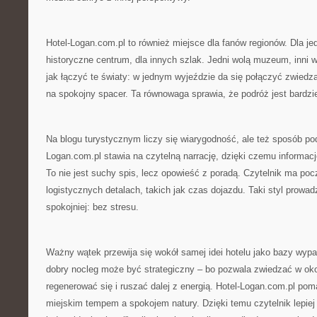
Hotel-Logan.com.pl to również miejsce dla fanów regionów. Dla je
historyczne centrum, dla innych szlak. Jedni wolą muzeum, inni 
jak łączyć te światy: w jednym wyjeździe da się połączyć zwiedz
na spokojny spacer. Ta równowaga sprawia, że podróż jest bardzie
Na blogu turystycznym liczy się wiarygodność, ale też sposób poda
Logan.com.pl stawia na czytelną narrację, dzięki czemu informacj
To nie jest suchy spis, lecz opowieść z poradą. Czytelnik ma poc
logistycznych detalach, takich jak czas dojazdu. Taki styl prowa
spokojniej: bez stresu.
Ważny wątek przewija się wokół samej idei hotelu jako bazy wypa
dobry nocleg może być strategiczny – bo pozwala zwiedzać w ok
regenerować się i ruszać dalej z energią. Hotel-Logan.com.pl po
miejskim tempem a spokojem natury. Dzięki temu czytelnik lepiej r