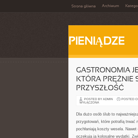
Archiwum
Katego
Strona główna
PIENIĄDZE
GASTRONOMIA JE
KTÓRA PRĘŻNIE S
PRZYSZŁOŚĆ
POSTED BY ADMIN
POSTED ON 
WYŁĄCZONA
Dla dużo osób ślub to najważniejs
przygotowań, które potrafią trwać 
pochłaniają koszty wesela. Nawet 
oczekują ją kolosalne wydatki. Z