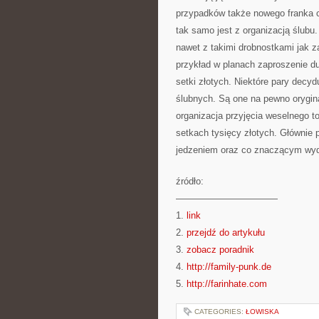
przypadków także nowego franka cz
tak samo jest z organizacją ślub
nawet z takimi drobnostkami jak 
przykład w planach zaproszenie d
setki złotych. Niektóre pary decy
ślubnych. Są one na pewno orygin
organizacja przyjęcia weselnego 
setkach tysięcy złotych. Głównie p
jedzeniem oraz co znaczącym wyd
źródło:
———————————
1.
link
2.
przejdź do artykułu
3.
zobacz poradnik
4.
http://family-punk.de
5.
http://farinhate.com
CATEGORIES:
ŁOWISKA