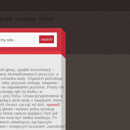
SCRIBE
FACEBOOK
TWITTER
ól głowy, spadek koncentracji –
amy skomplikowanych przyczyn, a
szklanka wody. Organizm potrzebuje
 żeby utrzymać energię, trawienie i
na odpowiednim poziomie. Prosty trik:
zasięgu ręki na biurku, w
, przy łóżku. Ustaw przypomnienie w
b połącz picie wody z nawykami, które
śli chcesz zacząć od dziś,
sprawdź
 głowie i wybierz jedną sytuację
zy której zawsze wypijesz choć pół
 nie musi być wielka rewolucja. Po
ganizm odwdzięczy się lepszym
em i mniejszym uczuciem „zamulonej”