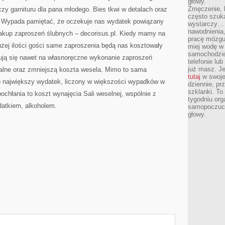
głowy.
PRZYSZŁOŚĆ
Zmęczenie, b
y garnituru dla pana młodego. Bies tkwi w detalach oraz
często szuk
u. Wypada pamiętać, że oczekuje nas wydatek powiązany
wystarczy… 
nawodnienia,
zakup zaproszeń ślubnych – decorisus.pl. Kiedy mamy na
pracę mózgu 
użej ilości gości same zaproszenia będą nas kosztowały
miej wodę w 
samochodzie
dują się nawet na własnoręczne wykonanie zaproszeń
telefonie lu
już masz. Je
alne oraz zmniejszą koszta wesela. Mimo to sama
tutaj
w swojej
to największy wydatek, liczony w większości wypadków w
dziennie, pr
szklanki. To
ochłania to koszt wynajęcia Sali weselnej, wspólnie z
tygodniu or
atkiem, alkoholem.
samopoczuci
głowy.