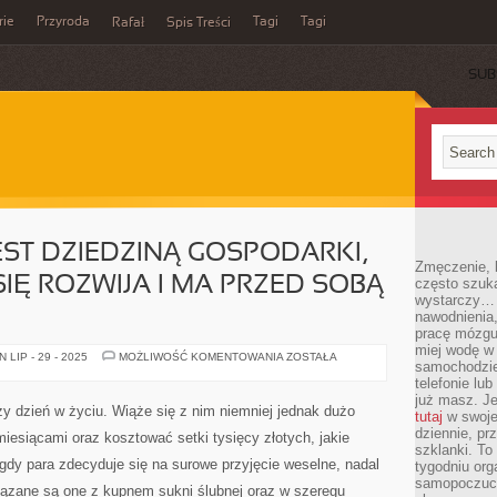
rie
Przyroda
Tagi
Tagi
Rafał
Spis Treści
SUB
ST DZIEDZINĄ GOSPODARKI,
Zmęczenie, b
IĘ ROZWIJA I MA PRZED SOBĄ
często szuk
wystarczy… 
nawodnienia,
pracę mózgu 
miej wodę w 
GASTRONOMIA
LIP - 29 - 2025
MOŻLIWOŚĆ KOMENTOWANIA
ZOSTAŁA
samochodzie
JEST
DZIEDZINĄ
telefonie lu
GOSPODARKI,
już masz. Je
KTÓRA
zy dzień w życiu. Wiąże się z nim niemniej jednak dużo
tutaj
w swojej
PRĘŻNIE
SIĘ
dziennie, pr
miesiącami oraz kosztować setki tysięcy złotych, jakie
ROZWIJA
szklanki. To
I
gdy para zdecyduje się na surowe przyjęcie weselne, nadal
tygodniu or
MA
PRZED
samopoczuci
wiązane są one z kupnem sukni ślubnej oraz w szeregu
SOBĄ