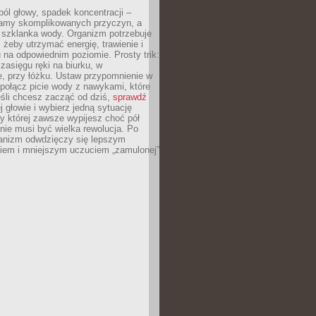
ól głowy, spadek koncentracji –
amy skomplikowanych przyczyn, a
szklanka wody. Organizm potrzebuje
 żeby utrzymać energię, trawienie i
na odpowiednim poziomie. Prosty trik:
zasięgu ręki na biurku, w
, przy łóżku. Ustaw przypomnienie w
b połącz picie wody z nawykami, które
śli chcesz zacząć od dziś,
sprawdź
 głowie i wybierz jedną sytuację
zy której zawsze wypijesz choć pół
 nie musi być wielka rewolucja. Po
ganizm odwdzięczy się lepszym
em i mniejszym uczuciem „zamulonej”