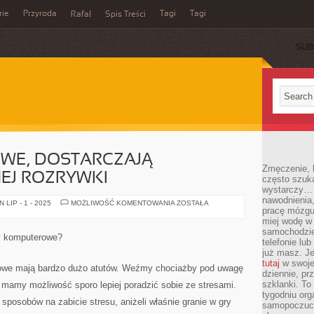
rie
Przyroda
Tagi
Tagi
Rafał
Spis Treści
SUB
WE, DOSTARCZAJĄ
Zmęczenie, b
EJ ROZRYWKI
często szuk
wystarczy… 
nawodnienia,
GRY
LIP - 1 - 2025
MOŻLIWOŚĆ KOMENTOWANIA
ZOSTAŁA
pracę mózgu 
KOMPUTEROWE,
DOSTARCZAJĄ
miej wodę w 
NIEPOWTARZALNEJ
samochodzie
ROZRYWKI
ry komputerowe?
telefonie lu
już masz. Je
tutaj
w swojej
rowe mają bardzo dużo atutów. Weźmy chociażby pod uwagę
dziennie, pr
szklanki. To
m mamy możliwość sporo lepiej poradzić sobie ze stresami.
tygodniu or
sposobów na zabicie stresu, aniżeli właśnie granie w gry
samopoczuci