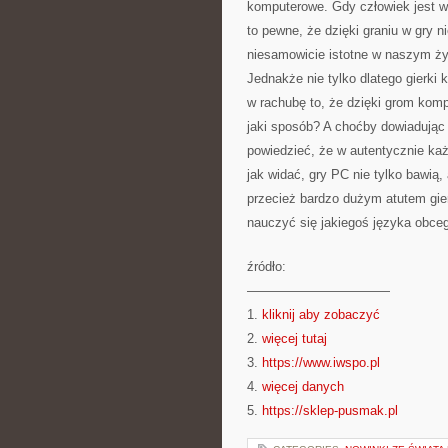
komputerowe. Gdy człowiek jest w
to pewne, że dzięki graniu w gry n
niesamowicie istotne w naszym ży
Jednakże nie tylko dlatego gier
w rachubę to, że dzięki grom ko
jaki sposób? A choćby dowiadując 
powiedzieć, że w autentycznie ka
jak widać, gry PC nie tylko bawią
przecież bardzo dużym atutem gi
nauczyć się jakiegoś języka obce
źródło:
———————————
1.
kliknij aby zobaczyć
2.
więcej tutaj
3.
https://www.iwspo.pl
4.
więcej danych
5.
https://sklep-pusmak.pl