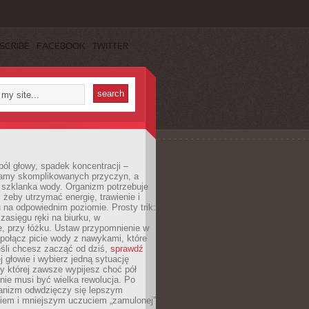
SCRIBE
FACEBOOK
TWITTER
ól głowy, spadek koncentracji –
amy skomplikowanych przyczyn, a
szklanka wody. Organizm potrzebuje
 żeby utrzymać energię, trawienie i
na odpowiednim poziomie. Prosty trik:
zasięgu ręki na biurku, w
, przy łóżku. Ustaw przypomnienie w
b połącz picie wody z nawykami, które
śli chcesz zacząć od dziś,
sprawdź
 głowie i wybierz jedną sytuację
zy której zawsze wypijesz choć pół
 nie musi być wielka rewolucja. Po
ganizm odwdzięczy się lepszym
em i mniejszym uczuciem „zamulonej”