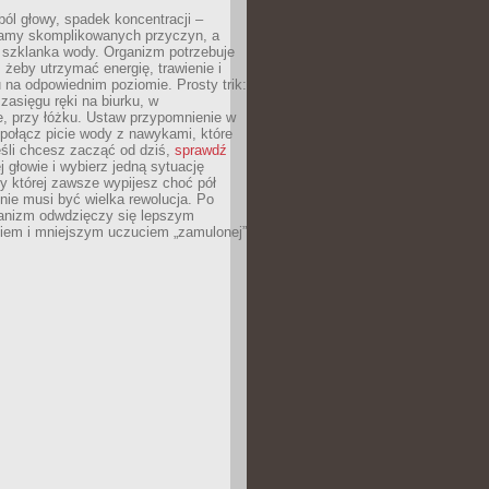
ól głowy, spadek koncentracji –
amy skomplikowanych przyczyn, a
szklanka wody. Organizm potrzebuje
 żeby utrzymać energię, trawienie i
na odpowiednim poziomie. Prosty trik:
zasięgu ręki na biurku, w
, przy łóżku. Ustaw przypomnienie w
b połącz picie wody z nawykami, które
śli chcesz zacząć od dziś,
sprawdź
 głowie i wybierz jedną sytuację
zy której zawsze wypijesz choć pół
 nie musi być wielka rewolucja. Po
ganizm odwdzięczy się lepszym
em i mniejszym uczuciem „zamulonej”