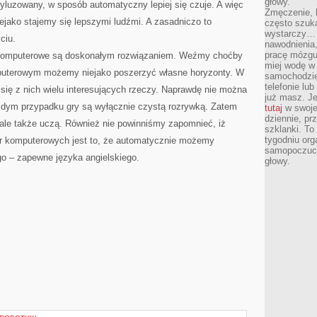
głowy.
yluzowany, w sposób automatyczny lepiej się czuje. A więc
Zmęczenie, b
iejako stajemy się lepszymi ludźmi. A zasadniczo to
często szuk
wystarczy… 
ciu.
nawodnienia,
pracę mózgu 
ki komputerowe są doskonałym rozwiązaniem. Weźmy choćby
miej wodę w 
mputerowym możemy niejako poszerzyć własne horyzonty. W
samochodzie
telefonie lu
się z nich wielu interesujących rzeczy. Naprawdę nie można
już masz. Je
żdym przypadku gry są wyłącznie czystą rozrywką. Zatem
tutaj
w swojej
dziennie, pr
, ale także uczą. Również nie powinniśmy zapomnieć, iż
szklanki. To
tygodniu or
er komputerowych jest to, że automatycznie możemy
samopoczuci
go – zapewne języka angielskiego.
głowy.