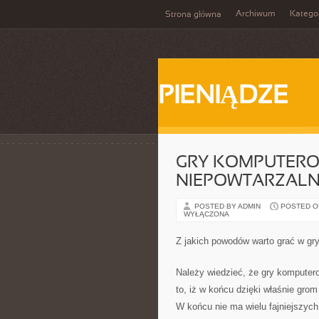
Archiwum
Katego
Strona główna
PIENIĄDZE
GRY KOMPUTERO
NIEPOWTARZALN
POSTED BY ADMIN
POSTED ON 
WYŁĄCZONA
Z jakich powodów warto grać w g
Należy wiedzieć, że gry kompute
to, iż w końcu dzięki właśnie gro
W końcu nie ma wielu fajniejszych 