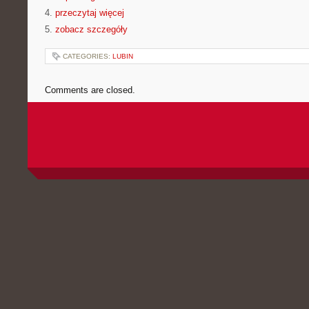
4.
przeczytaj więcej
5.
zobacz szczegóły
CATEGORIES:
LUBIN
Comments are closed.