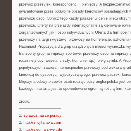
przewóz przesyłek, korespondencji i pieniędzy. A bezpieczeństwo 
gwarantowane przez podwójne obsady kierowców posiadających ws
przewozu osób. Oprócz tego każdy pasażer w cenie biletu otrzym
przewozu. Oferty na przejazdy internacjonalne są kierowane równi
zorganizowanych jak i osób indywidualnych. Oferta dla firm obej
przewozy na targi i wystawy, przewozy na konferencje, szkolenia
Natomiast Propozycja dla grup urządzonych mieści wycieczki, wy
transporty grup na imprezy sportowe, przewozy osób na imprezy 
rodzinne(śluby, wesela, chrzty, komunie, itp.), pielgrzymki. A Pro
pojedynczych zawiera internacjonalne przewozy pod wskazany ad
kierowcą do dyspozycji wypożyczającego, przewóz paczek, koresp
Międzynarodowy przewóz osób rodzaju busy anglia-polska jest ob
każdego miasta, a jest to spowodowane ogromną ilością firm, które
źródło:
———————————
1.
sprawdź nasze porady
2.
http://shojitanaka.com
3.
http://siegmars-welt.de