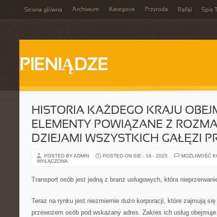
Archiwum
Kategorie
Przyroda
Strona główna
Rafał
Spis T
PIENIĄDZE
HISTORIA KAŻDEGO KRAJU OBEJ
ELEMENTY POWIĄZANE Z ROZMA
DZIEJAMI WSZYSTKICH GAŁĘZI 
POSTED BY ADMIN
POSTED ON SIE - 16 - 2025
MOŻLIWOŚĆ 
WYŁĄCZONA
Transport osób jest jedną z branż usługowych, która nieprzerwanie
Teraz na rynku jest niezmiernie dużo korporacji, które zajmują 
przewozem osób pod wskazany adres. Zakres ich usług obejmuje 