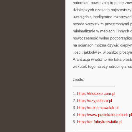
natomiast powierzają tą pracę za
dzisiejszych czasach najczęstszy
uwzględnia inteligentne rozstrzygn
przede wszystkim przestronnymi p
minimalizmie w meblach i innych d
nowoczesność wolno podporządkow
na ścianach można ożywić ciepły
ilości, jakkolwiek w bardzo prost
Aranżacja wnętrz to nie taka prost
wskutek tego należy odrobinę znać
źródło:
———————————
1.
https://klodzko.com.pl
2.
https://szyjdobrze.pl
3.
https://cukierniawolak.pl
4.
https://www.pasiekakluczbork.pl
5.
https://at-fabrykaswiatla.pl