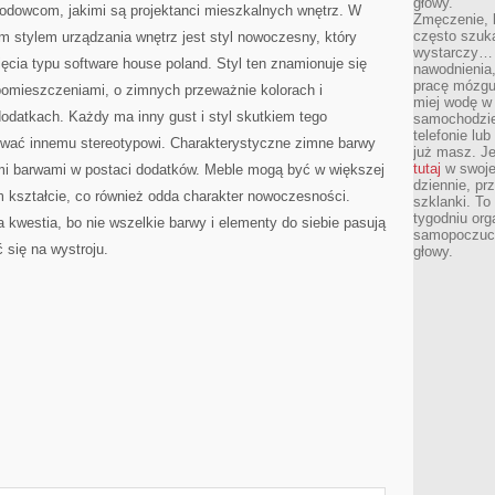
głowy.
wodowcom, jakimi są projektanci mieszkalnych wnętrz. W
Zmęczenie, b
często szuk
m stylem urządzania wnętrz jest styl nowoczesny, który
wystarczy… 
ięcia typu software house poland. Styl ten znamionuje się
nawodnienia,
pracę mózgu 
omieszczeniami, o zimnych przeważnie kolorach i
miej wodę w 
odatkach. Każdy ma inny gust i styl skutkiem tego
samochodzie
telefonie lu
ać innemu stereotypowi. Charakterystyczne zimne barwy
już masz. Je
tutaj
w swojej
mi barwami w postaci dodatków. Meble mogą być w większej
dziennie, pr
ym kształcie, co również odda charakter nowoczesności.
szklanki. To
tygodniu or
a kwestia, bo nie wszelkie barwy i elementy do siebie pasują
samopoczuci
 się na wystroju.
głowy.