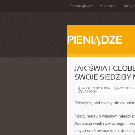
Archiwum
Katego
Strona główna
PIENIĄDZE
JAK ŚWIAT GLOB
SWOJE SIEDZIBY 
POSTED BY ADMIN
POSTED ON
WYŁĄCZONA
Dzisiejszy styl cieszy się aktualni
Każdy marzy o własnym mieszkaniu
Aranżacja wnętrza własnego mieszk
innych środków przekazu. Jedni s