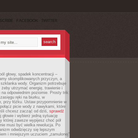
SCRIBE
FACEBOOK
TWITTER
ól głowy, spadek koncentracji –
amy skomplikowanych przyczyn, a
szklanka wody. Organizm potrzebuje
 żeby utrzymać energię, trawienie i
na odpowiednim poziomie. Prosty trik:
zasięgu ręki na biurku, w
, przy łóżku. Ustaw przypomnienie w
b połącz picie wody z nawykami, które
śli chcesz zacząć od dziś,
sprawdź
 głowie i wybierz jedną sytuację
zy której zawsze wypijesz choć pół
 nie musi być wielka rewolucja. Po
ganizm odwdzięczy się lepszym
em i mniejszym uczuciem „zamulonej”