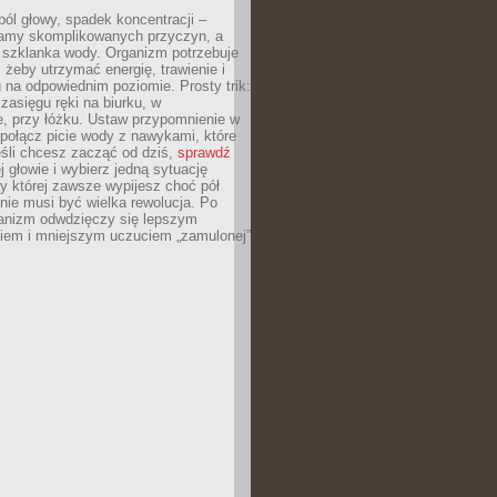
ól głowy, spadek koncentracji –
amy skomplikowanych przyczyn, a
szklanka wody. Organizm potrzebuje
 żeby utrzymać energię, trawienie i
na odpowiednim poziomie. Prosty trik:
zasięgu ręki na biurku, w
, przy łóżku. Ustaw przypomnienie w
b połącz picie wody z nawykami, które
śli chcesz zacząć od dziś,
sprawdź
 głowie i wybierz jedną sytuację
zy której zawsze wypijesz choć pół
 nie musi być wielka rewolucja. Po
ganizm odwdzięczy się lepszym
em i mniejszym uczuciem „zamulonej”