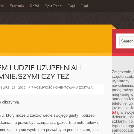
rie
Przyroda
Tagi
Tagi
Rafał
Spis Treści
SUB
EM LUDZIE UZUPEŁNIALI
Zmęczenie, b
MNIEJSZYMI CZY TEŻ
często szuk
wystarczy… 
nawodnienia,
JAK
 WRZ - 17 - 2025
MOŻLIWOŚĆ KOMENTOWANIA
ZOSTAŁA
pracę mózgu 
ŚWIAT
GLOBEM
miej wodę w 
LUDZIE
samochodzie
UZUPEŁNIALI
e olbrzymią
telefonie lu
SWOJE
SIEDZIBY
już masz. Je
MNIEJSZYMI
tutaj
w swojej
CZY
, który może urządzić wedle swojego gusty i potrzeb.
dziennie, pr
TEŻ
szklanki. To
ania ma prawo być czerpana z gazet, Internetu, telewizji i
tygodniu or
ami zajmują się wystrojem prywatnych pomieszczeń, inni
samopoczuci