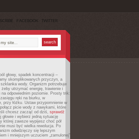
SCRIBE
FACEBOOK
TWITTER
ól głowy, spadek koncentracji –
amy skomplikowanych przyczyn, a
szklanka wody. Organizm potrzebuje
 żeby utrzymać energię, trawienie i
na odpowiednim poziomie. Prosty trik:
zasięgu ręki na biurku, w
, przy łóżku. Ustaw przypomnienie w
b połącz picie wody z nawykami, które
śli chcesz zacząć od dziś,
sprawdź
 głowie i wybierz jedną sytuację
zy której zawsze wypijesz choć pół
 nie musi być wielka rewolucja. Po
ganizm odwdzięczy się lepszym
em i mniejszym uczuciem „zamulonej”