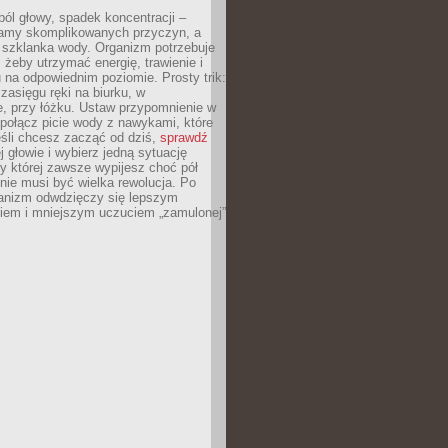
ól głowy, spadek koncentracji –
amy skomplikowanych przyczyn, a
szklanka wody. Organizm potrzebuje
 żeby utrzymać energię, trawienie i
na odpowiednim poziomie. Prosty trik:
zasięgu ręki na biurku, w
, przy łóżku. Ustaw przypomnienie w
b połącz picie wody z nawykami, które
śli chcesz zacząć od dziś,
sprawdź
 głowie i wybierz jedną sytuację
zy której zawsze wypijesz choć pół
 nie musi być wielka rewolucja. Po
ganizm odwdzięczy się lepszym
em i mniejszym uczuciem „zamulonej”