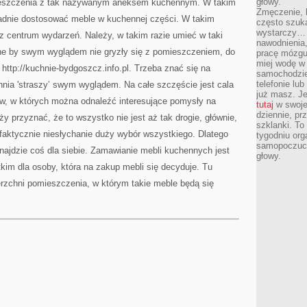
głowy.
mieszczenia z tak nazywanym aneksem kuchennym. W takim
Zmęczenie, b
adnie dostosować meble w kuchennej części. W takim
często szuk
wystarczy… 
az centrum wydarzeń. Należy, w takim razie umieć w taki
nawodnienia,
 by swym wyglądem nie gryzły się z pomieszczeniem, do
pracę mózgu 
miej wodę w 
 http://kuchnie-bydgoszcz.info.pl. Trzeba znać się na
samochodzie
telefonie lu
chnia 'straszy’ swym wyglądem. Na całe szczęście jest cala
już masz. Je
, w których można odnaleźć interesujące pomysły na
tutaj
w swojej
dziennie, pr
 przyznać, że to wszystko nie jest aż tak drogie, głównie,
szklanki. To
aktycznie niesłychanie duży wybór wszystkiego. Dlatego
tygodniu or
samopoczuci
ajdzie coś dla siebie. Zamawianie mebli kuchennych jest
głowy.
m dla osoby, która na zakup mebli się decyduje. Tu
erzchni pomieszczenia, w którym takie meble będą się