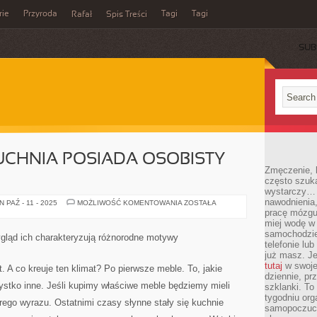
rie
Przyroda
Tagi
Tagi
Rafał
Spis Treści
SUB
UCHNIA POSIADA OSOBISTY
Zmęczenie, b
często szuk
wystarczy… 
nawodnienia,
JAKAKOLWIEK
PAŹ - 11 - 2025
MOŻLIWOŚĆ KOMENTOWANIA
ZOSTAŁA
KUCHNIA
pracę mózgu 
POSIADA
miej wodę w 
OSOBISTY
samochodzie
KLIMAT.
wygląd ich charakteryzują różnorodne motywy
telefonie lu
już masz. Je
tutaj
w swojej
. A co kreuje ten klimat? Po pierwsze meble. To, jakie
dziennie, pr
tko inne. Jeśli kupimy właściwe meble będziemy mieli
szklanki. To
tygodniu or
ego wyrazu. Ostatnimi czasy słynne stały się kuchnie
samopoczuci