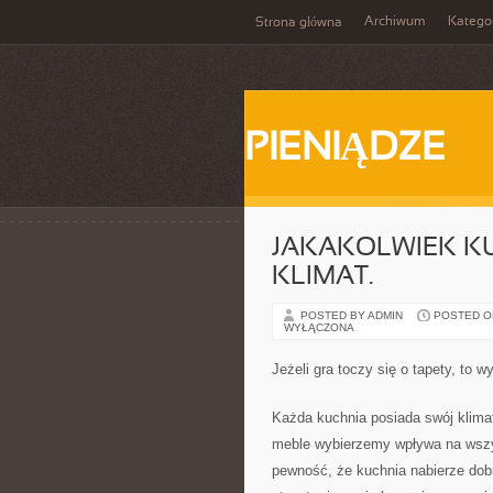
Archiwum
Katego
Strona główna
PIENIĄDZE
JAKAKOLWIEK K
KLIMAT.
POSTED BY ADMIN
POSTED ON 
WYŁĄCZONA
Jeżeli gra toczy się o tapety, to 
Każda kuchnia posiada swój klimat
meble wybierzemy wpływa na wszys
pewność, że kuchnia nabierze dobr