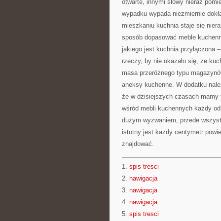
otwarte, innymi słowy nieraz po
wypadku wypada niezmiernie dokł
mieszkaniu kuchnia staje się nier
sposób dopasować meble kuchenne
jakiego jest kuchnia przyłączona –
rzeczy, by nie okazało się, że ku
masa przeróżnego typu magazynów
aneksy kuchenne. W dodatku należy
że w dzisiejszych czasach mamy f
wśród mebli kuchennych każdy odn
dużym wyzwaniem, przede wszystki
istotny jest każdy centymetr powi
znajdować.
1.
spis tresci
2.
nawigacja
3.
nawigacja
4.
nawigacja
5.
spis tresci