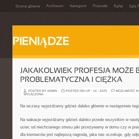
Archiwum
Kategorie
Przyroda
Strona główna
Rafał
Spis T
PIENIĄDZE
JAKAKOLWIEK PROFESJA MOŻE 
PROBLEMATYCZNA I CIĘŻKA
POSTED BY ADMIN
POSTED ON LIP - 14 - 2025
MOŻLIWOŚĆ 
WYŁĄCZONA
Na wczasy wyjeżdżamy gdzieś daleko głównie w następstwie teg
Na wakacje wyjeżdżamy gdzieś daleko przede wszystkim w nastę
uciec od niechcianego stresu jaki przeżywamy w domu czy w pra
dla kierowców jest najlepszą nagrodą, jaka nas oczekuje, gdy od