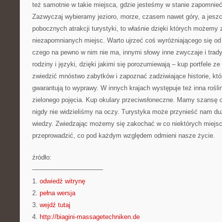
też samotnie w takie miejsca, gdzie jesteśmy w stanie zapomnieć
Zazwyczaj wybieramy jezioro, morze, czasem nawet góry, a jesz
pobocznych atrakcji turystyki, to właśnie dzięki których możemy 
niezapomnianych miejsc. Warto ujrzeć coś wyróżniającego się o
czego na pewno w nim nie ma, innymi słowy inne zwyczaje i tradyc
rodziny i języki, dzięki jakimi się porozumiewają – kup portfele 
zwiedzić mnóstwo zabytków i zapoznać zadziwiające historie, któr
gwarantują to wyprawy. W innych krajach występuje też inna roślin
zielonego pojęcia. Kup okulary przeciwsłoneczne. Mamy szansę 
nigdy nie widzieliśmy na oczy. Turystyka może przynieść nam dużo
wiedzy. Zwiedzając możemy się zakochać w co niektórych miejsc
przeprowadzić, co pod każdym względem odmieni nasze życie.
źródło:
———————————
1.
odwiedź witrynę
2.
pełna wersja
3.
wejdź tutaj
4.
http://biagini-massagetechniken.de