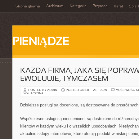
Archiwum
Kategorie
Przyroda
Strona główna
Rafał
Spis T
PIENIĄDZE
KAŻDA FIRMA, JAKA SIĘ POPRAW
EWOLUUJE, TYMCZASEM
POSTED BY ADMIN
POSTED ON LIP - 21 - 2025
MOŻLIWOŚĆ 
WYŁĄCZONA
Dzisiejsze posługi są docenione, są dostosowane do przeróżnych
Współczesne usługi są nieocenione, są dostrojone do różnorodny
klientów w każdym wieku i o wszelkich upodobaniach. Niesłychani
aktualnie sklepy internetowe, które oferują produkt w niskiej cenie