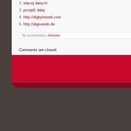
2.
więcej danych
3.
przejdź dalej
4.
http://digbyhostel.com
5.
http://digivendo.de
CATEGORIES:
PANAMA
Comments are closed.