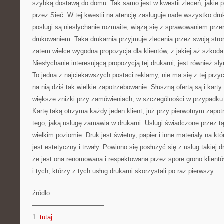
szybką dostawą do domu. Tak samo jest w kwestii zleceń, jakie 
przez Sieć. W tej kwestii na atencję zasługuje nade wszystko druk
posługi są niesłychanie rozmaite, wiążą się z sprawowaniem prz
drukowaniem. Taka drukarnia przyjmuje zlecenia przez swoją stron
zatem wielce wygodna propozycja dla klientów, z jakiej aż szkoda
Niesłychanie interesującą propozycją tej drukarni, jest również s
To jedna z najciekawszych postaci reklamy, nie ma się z tej przy
na nią dziś tak wielkie zapotrzebowanie. Słuszną ofertą są i karty
większe zniżki przy zamówieniach, w szczególności w przypadku
Kartę taką otrzyma każdy jeden klient, już przy pierwotnym zapot
tego, jaką usługę zamawia w drukarni. Usługi świadczone przez tą
wielkim poziomie. Druk jest świetny, papier i inne materiały na k
jest estetyczny i trwały. Powinno się posłużyć się z usług takiej 
że jest ona renomowana i respektowana przez spore grono klientó
i tych, którzy z tych usług drukarni skorzystali po raz pierwszy.
źródło:
———————————
1.
tutaj