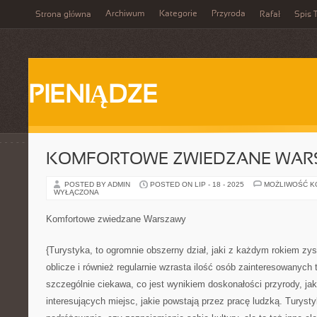
Archiwum
Kategorie
Przyroda
Strona główna
Rafał
Spis T
PIENIĄDZE
KOMFORTOWE ZWIEDZANE WAR
POSTED BY ADMIN
POSTED ON LIP - 18 - 2025
MOŻLIWOŚĆ 
WYŁĄCZONA
Komfortowe zwiedzane Warszawy
{Turystyka, to ogromnie obszerny dział, jaki z każdym rokiem zys
oblicze i również regularnie wzrasta ilość osób zainteresowanych 
szczególnie ciekawa, co jest wynikiem doskonałości przyrody, jak
interesujących miejsc, jakie powstają przez pracę ludzką. Turystyk