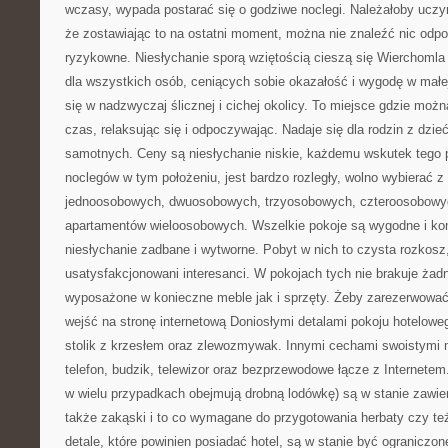
wczasy, wypada postarać się o godziwe noclegi. Należałoby uczy
że zostawiając to na ostatni moment, można nie znaleźć nic odpow
ryzykowne. Niesłychanie sporą wziętością cieszą się Wierchomla 
dla wszystkich osób, ceniących sobie okazałość i wygodę w małej
się w nadzwyczaj ślicznej i cichej okolicy. To miejsce gdzie moż
czas, relaksując się i odpoczywając. Nadaje się dla rodzin z dzieć
samotnych. Ceny są niesłychanie niskie, każdemu wskutek tego 
noclegów w tym położeniu, jest bardzo rozległy, wolno wybierać 
jednoosobowych, dwuosobowych, trzyosobowych, czteroosobowych
apartamentów wieloosobowych. Wszelkie pokoje są wygodne i kom
niesłychanie zadbane i wytworne. Pobyt w nich to czysta rozkosz
usatysfakcjonowani interesanci. W pokojach tych nie brakuje żad
wyposażone w konieczne meble jak i sprzęty. Żeby zarezerwować 
wejść na stronę internetową Doniosłymi detalami pokoju hoteloweg
stolik z krzesłem oraz zlewozmywak. Innymi cechami swoistymi 
telefon, budzik, telewizor oraz bezprzewodowe łącze z Internetem.
w wielu przypadkach obejmują drobną lodówkę) są w stanie zawier
także zakąski i to co wymagane do przygotowania herbaty czy te
detale, które powinien posiadać hotel, są w stanie być ograniczon