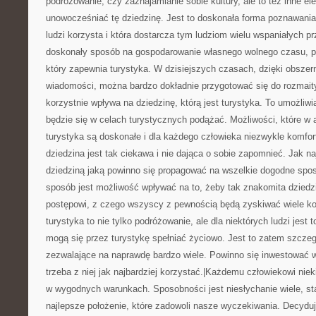
podróżowanie, czy zaznajamianie sobie kultury, ale to też inne el
unowocześniać tę dziedzinę. Jest to doskonała forma poznawania 
ludzi korzysta i która dostarcza tym ludziom wielu wspaniałych pr
doskonały sposób na gospodarowanie własnego wolnego czasu, 
który zapewnia turystyka. W dzisiejszych czasach, dzięki obsze
wiadomości, można bardzo dokładnie przygotować się do rozmait
korzystnie wpływa na dziedzinę, którą jest turystyka. To umożliwi
będzie się w celach turystycznych podążać. Możliwości, które w
turystyka są doskonałe i dla każdego człowieka niezwykle komfor
dziedzina jest tak ciekawa i nie dająca o sobie zapomnieć. Jak naj
dziedziną jaką powinno się propagować na wszelkie dogodne spos
sposób jest możliwość wpływać na to, żeby tak znakomita dziedz
postępowi, z czego wszyscy z pewnością będą zyskiwać wiele ko
turystyka to nie tylko podróżowanie, ale dla niektórych ludzi jest
mogą się przez turystykę spełniać życiowo. Jest to zatem szczegó
zezwalające na naprawdę bardzo wiele. Powinno się inwestować w
trzeba z niej jak najbardziej korzystać.|Każdemu człowiekowi ni
w wygodnych warunkach. Sposobności jest niesłychanie wiele, sta
najlepsze położenie, które zadowoli nasze wyczekiwania. Decydują