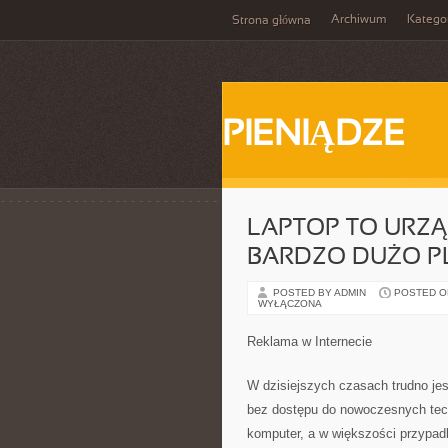
Archiwum
Katego
Strona główna
PIENIĄDZE
LAPTOP TO URZĄ
BARDZO DUŻO 
POSTED BY ADMIN
POSTED ON 
WYŁĄCZONA
Reklama w Internecie
W dzisiejszych czasach trudno je
bez dostępu do nowoczesnych tec
komputer, a w większości przypadk