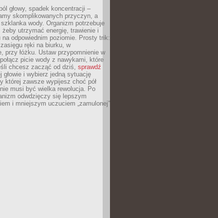
ól głowy, spadek koncentracji –
amy skomplikowanych przyczyn, a
szklanka wody. Organizm potrzebuje
 żeby utrzymać energię, trawienie i
na odpowiednim poziomie. Prosty trik:
zasięgu ręki na biurku, w
, przy łóżku. Ustaw przypomnienie w
b połącz picie wody z nawykami, które
śli chcesz zacząć od dziś,
sprawdź
 głowie i wybierz jedną sytuację
zy której zawsze wypijesz choć pół
 nie musi być wielka rewolucja. Po
ganizm odwdzięczy się lepszym
em i mniejszym uczuciem „zamulonej”