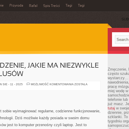
rie
Przyroda
Tagi
Tagi
Rafał
Spis Treści
SUB
DZENIE, JAKIE MA NIEZWYKLE
Zmęczenie, b
PLUSÓW
często szuk
wystarczy… 
nawodnienia,
LAPTOP
SIE - 11 - 2025
MOŻLIWOŚĆ KOMENTOWANIA
ZOSTAŁA
pracę mózgu 
TO
URZĄDZENIE,
miej wodę w 
JAKIE
samochodzie
MA
telefonie lu
NIEZWYKLE
BARDZO
już masz. Je
DUŻO
tutaj
w swojej
PLUSÓW
st sobie wyimaginować regularne, codzienne funkcjonowanie,
dziennie, pr
szklanki. To
hnologii. Dziś możliwie każdy posiada w swoim domu
tygodniu or
ów jest to komputer przenośny czyli laptop. Jest to
samopoczuci