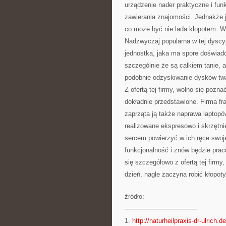
urządzenie nader praktyczne i funk
zawierania znajomości. Jednakże j
co może być nie lada kłopotem. W
Nadzwyczaj popularna w tej dyscyp
jednostka, jaka ma spore doświadc
szczególnie że są całkiem tanie, 
podobnie odzyskiwanie dysków twa
Z ofertą tej firmy, wolno się pozna
dokładnie przedstawione. Firma fr
zaprząta ją także naprawa laptopó
realizowane ekspresowo i skrzętni
sercem powierzyć w ich ręce swoj
funkcjonalność i znów będzie pra
się szczegółowo z ofertą tej firmy
dzień, nagle zaczyna robić kłopoty
źródło:
———————————
1.
http://naturheilpraxis-dr-ulrich.de