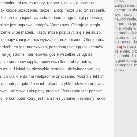
głowy.
cjonalne, służy do roboty, rozrywki, nauki, a nawet do
Zmęczenie, b
często szuk
ak każde urządzenie, także i laptop może ulec zniszczeniu,
wystarczy… 
 takich sytuacjach wypada zadbać o jego śmigłą reperację.
nawodnienia,
pracę mózgu 
linie jest naprawa laptopów Warszawa. Oferuje ją biegła
miej wodę w 
zenie w tej materii. Każdy może posłużyć się z jej służb,
samochodzie
telefonie lu
a co najważniejsze niezwyczajnie urozmaicone. Oferuje ona
już masz. Je
tutaj
w swojej
rdych, co jest nadzwyczaj pożądaną posługą dla klientów.
dziennie, pr
ć na jej stronie internetowej, gdzie wszelkie usługi są
szklanki. To
tygodniu or
apuje się renowacją laptopów wszelkich fabrykantów,
samopoczuci
w asus. Usługi są niezwykle rzetelne i doświadczone, są
głowy.
e, co dla klienta ma wielgachne znaczenie. Można z lekkim
ego laptopa, jako że w ich rękach szybko odzyska on swoją
cował, jak nowo zakupiony produkt. Wskazane jest poznać
, o ile komputer który jest nam niesłychanie niezbędny na co
.