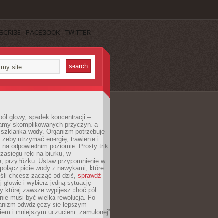
SCRIBE
FACEBOOK
TWITTER
ól głowy, spadek koncentracji –
amy skomplikowanych przyczyn, a
szklanka wody. Organizm potrzebuje
 żeby utrzymać energię, trawienie i
na odpowiednim poziomie. Prosty trik:
zasięgu ręki na biurku, w
, przy łóżku. Ustaw przypomnienie w
b połącz picie wody z nawykami, które
śli chcesz zacząć od dziś,
sprawdź
 głowie i wybierz jedną sytuację
zy której zawsze wypijesz choć pół
 nie musi być wielka rewolucja. Po
ganizm odwdzięczy się lepszym
em i mniejszym uczuciem „zamulonej”