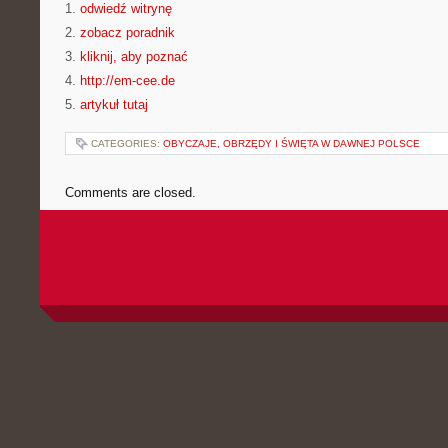
1.
odwiedź witrynę
2.
zobacz poradnik
3.
kliknij, aby poznać
4.
http://em-cee.de
5.
artykuł tutaj
CATEGORIES:
OBYCZAJE, OBRZĘDY I ŚWIĘTA W DAWNEJ POLSCE
Comments are closed.