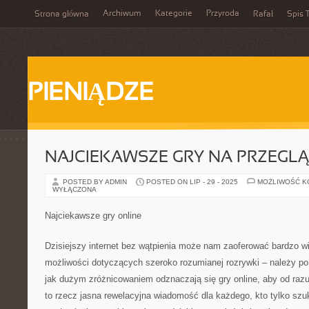
Archiwum
Kategorie
Przyroda
Strona główna
Rafał
Spis T
PIENIĄDZE
NAJCIEKAWSZE GRY NA PRZEGL
POSTED BY ADMIN
POSTED ON LIP - 29 - 2025
MOŻLIWOŚĆ 
WYŁĄCZONA
Najciekawsze gry online
Dzisiejszy internet bez wątpienia może nam zaoferować bardzo wi
możliwości dotyczących szeroko rozumianej rozrywki – należy po 
jak dużym zróżnicowaniem odznaczają się gry online, aby od razu
to rzecz jasna rewelacyjna wiadomość dla każdego, kto tylko szuk