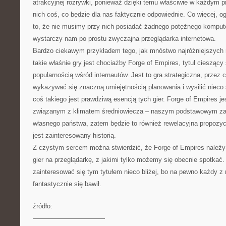
atrakcyjnej rozrywki, ponieważ dzięki temu właściwie w każdym 
nich coś, co będzie dla nas faktycznie odpowiednie. Co więcej, og
to, że nie musimy przy nich posiadać żadnego potężnego komput
wystarczy nam po prostu zwyczajna przeglądarka internetowa.
Bardzo ciekawym przykładem tego, jak mnóstwo najróżniejszych 
takie właśnie gry jest chociażby Forge of Empires, tytuł cieszący
popularnością wśród internautów. Jest to gra strategiczna, przez 
wykazywać się znaczną umiejętnością planowania i wysilić nieco 
coś takiego jest prawdziwą esencją tych gier. Forge of Empires je
związanym z klimatem średniowiecza – naszym podstawowym zad
własnego państwa, zatem będzie to również rewelacyjna propozyc
jest zainteresowany historią.
Z czystym sercem można stwierdzić, że Forge of Empires należy 
gier na przeglądarkę, z jakimi tylko możemy się obecnie spotkać. 
zainteresować się tym tytułem nieco bliżej, bo na pewno każdy z
fantastycznie się bawił.
źródło:
———————————