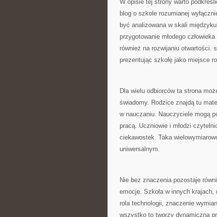
W opisie tej strony warto podkreśli
blog o szkole rozumianej wyłączni
być analizowana w skali międzyku
przygotowanie młodego człowieka d
również na rozwijaniu otwartości. 
prezentując szkołę jako miejsce r
Dla wielu odbiorców ta strona mo
świadomy. Rodzice znajdą tu mate
w nauczaniu. Nauczyciele mogą pot
pracą. Uczniowie i młodzi czytelni
ciekawostek. Taka wielowymiarowo
uniwersalnym.
Nie bez znaczenia pozostaje równi
emocje. Szkoła w innych krajach, 
rola technologii, znaczenie wymia
wszystko to tworzy dynamiczną prz