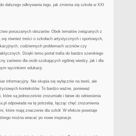
e do dalszego odkrywania tego, jak zmienia się szkoła w XXI
gactwo poruszanych obszarów. Obok tematów związanych z
się również treści o szkołach artystycznych i sportowych,
ukacyjnych, codziennych problemach uczniów czy
tycznych. Dzięki temu portal trafia do bardzo szerokiego
y zarówno dla osób szukających ogólnej wiedzy, jak i dla
etnym wycinkiem edukacji.
 informacyjny. Nie skupia się wyłącznie na teorii, ale
 życiowych kontekstów. To bardzo ważne, ponieważ
, które są jednocześnie zrozumiałe i łatwe do odniesienia
a.pl odpowiada na tę potrzebę, łącząc chęć zrozumienia
i, które mają znaczenie dla szkół. W efekcie powstaje
 którego można wracać po nowe inspiracje.