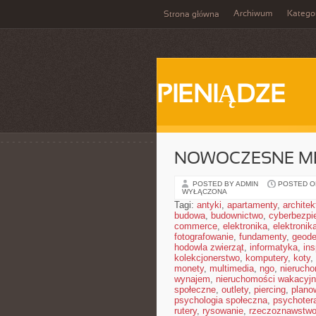
Archiwum
Katego
Strona główna
PIENIĄDZE
NOWOCZESNE M
POSTED BY ADMIN
POSTED ON
WYŁĄCZONA
Tagi:
antyki
,
apartamenty
,
architek
budowa
,
budownictwo
,
cyberbezpi
commerce
,
elektronika
,
elektronik
fotografowanie
,
fundamenty
,
geode
hodowla zwierząt
,
informatyka
,
in
kolekcjonerstwo
,
komputery
,
koty
,
monety
,
multimedia
,
ngo
,
nieruch
wynajem
,
nieruchomości wakacyj
społeczne
,
outlety
,
piercing
,
plano
psychologia społeczna
,
psychoter
rutery
,
rysowanie
,
rzeczoznawstw