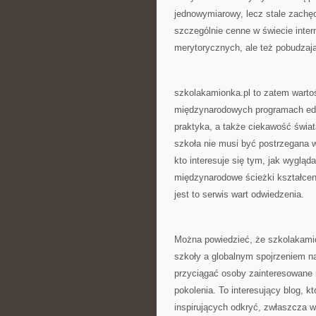
jednowymiarowy, lecz stale zachę
szczególnie cenne w świecie intern
merytorycznych, ale też pobudzaj
szkolakamionka.pl to zatem wartoś
międzynarodowych programach eduk
praktyka, a także ciekawość świat
szkoła nie musi być postrzegana w
kto interesuje się tym, jak wygląd
międzynarodowe ścieżki kształceni
jest to serwis wart odwiedzenia.
Można powiedzieć, że szkolakami
szkoły a globalnym spojrzeniem na
przyciągać osoby zainteresowane n
pokolenia. To interesujący blog, 
inspirujących odkryć, zwłaszcza w