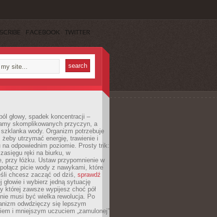
SCRIBE
FACEBOOK
TWITTER
ól głowy, spadek koncentracji –
amy skomplikowanych przyczyn, a
szklanka wody. Organizm potrzebuje
 żeby utrzymać energię, trawienie i
na odpowiednim poziomie. Prosty trik:
zasięgu ręki na biurku, w
, przy łóżku. Ustaw przypomnienie w
b połącz picie wody z nawykami, które
śli chcesz zacząć od dziś,
sprawdź
 głowie i wybierz jedną sytuację
zy której zawsze wypijesz choć pół
 nie musi być wielka rewolucja. Po
ganizm odwdzięczy się lepszym
em i mniejszym uczuciem „zamulonej”