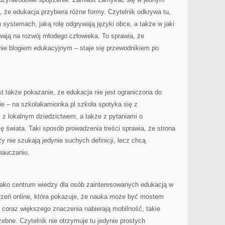
, że edukacja przybiera różne formy. Czytelnik odkrywa tu,
 systemach, jaką rolę odgrywają języki obce, a także w jaki
ją na rozwój młodego człowieka. To sprawia, że
nie blogiem edukacyjnym – staje się przewodnikiem po
 także pokazanie, że edukacja nie jest ograniczona do
e – na szkolakamionka.pl szkoła spotyka się z
 z lokalnym dziedzictwem, a także z pytaniami o
ę świata. Taki sposób prowadzenia treści sprawia, że strona
zy nie szukają jedynie suchych definicji, lecz chcą
nauczaniu.
ako centrum wiedzy dla osób zainteresowanych edukacją w
trzeń online, która pokazuje, że nauka może być mostem
 coraz większego znaczenia nabierają mobilność, takie
zebne. Czytelnik nie otrzymuje tu jedynie prostych