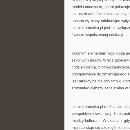
modelu nauczania, portal pokazuje
jak uczniowie funkcjonują w innych
sposób wymiany edukacyjne wpływa
szkolakamionka.pl jest nie wyłącz
świecie współczesnej edukacji.
Ważnym elementem tego bloga jest
szkolnych murów. Wręcz przeciwni
codziennością, z nowoczesnością,
przygotowanie do zmieniającego si
jest atrakcyjna dla odbiorców, któr
zrozumieć głębszy sens zmian w 
szkolakamionka.pl można opisać j
perspektywie światowej. To przes
między kulturami. W czasach, gdy
miejsce staje się szczególnie potr