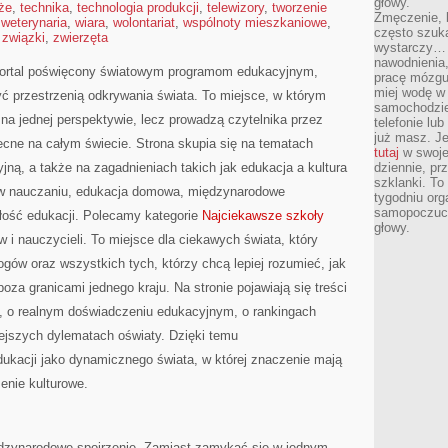
głowy.
że
,
technika
,
technologia produkcji
,
telewizory
,
tworzenie
Zmęczenie, b
,
weterynaria
,
wiara
,
wolontariat
,
wspólnoty mieszkaniowe
,
często szuk
,
związki
,
zwierzęta
wystarczy… 
nawodnienia,
 portal poświęcony światowym programom edukacyjnym,
pracę mózgu 
miej wodę w 
ć przestrzenią odkrywania świata. To miejsce, w którym
samochodzie
 na jednej perspektywie, lecz prowadzą czytelnika przez
telefonie lu
już masz. Je
cne na całym świecie. Strona skupia się na tematach
tutaj
w swojej
ną, a także na zagadnieniach takich jak edukacja a kultura
dziennie, pr
szklanki. To
a w nauczaniu, edukacja domowa, międzynarodowe
tygodniu or
samopoczuci
łość edukacji. Polecamy kategorie
Najciekawsze szkoły
głowy.
ów i nauczycieli. To miejsce dla ciekawych świata, który
gów oraz wszystkich tych, którzy chcą lepiej rozumieć, jak
za granicami jednego kraju. Na stronie pojawiają się treści
, o realnym doświadczeniu edukacyjnym, o rankingach
niejszych dylematach oświaty. Dzięki temu
dukacji jako dynamicznego świata, w której znaczenie mają
czenie kulturowe.
iędzynarodowe spojrzenie. Zamiast zamykać się w jednym