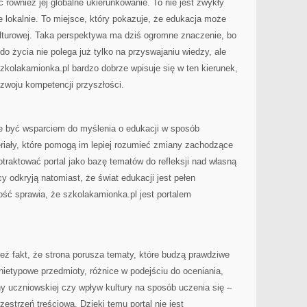
ć również jej globalne ukierunkowanie. To nie jest zwykły
e lokalnie. To miejsce, który pokazuje, że edukacja może
lturowej. Taka perspektywa ma dziś ogromne znaczenie, bo
o życia nie polega już tylko na przyswajaniu wiedzy, ale
szkolakamionka.pl bardzo dobrze wpisuje się w ten kierunek,
ozwoju kompetencji przyszłości.
że być wsparciem do myślenia o edukacji w sposób
riały, które pomogą im lepiej rozumieć zmiany zachodzące
raktować portal jako bazę tematów do refleksji nad własną
cy odkryją natomiast, że świat edukacji jest pełen
ść sprawia, że szkolakamionka.pl jest portalem
eż fakt, że strona porusza tematy, które budzą prawdziwe
nietypowe przedmioty, różnice w podejściu do oceniania,
ny uczniowskiej czy wpływ kultury na sposób uczenia się –
estrzeń treściową. Dzięki temu portal nie jest