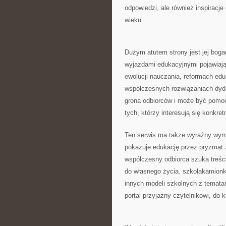
odpowiedzi, ale również inspiracj
wieku.
Dużym atutem strony jest jej bo
wyjazdami edukacyjnymi pojawiają 
ewolucji nauczania, reformach ed
współczesnych rozwiązaniach dydak
grona odbiorców i może być pomocn
tych, którzy interesują się konkr
Ten serwis ma także wyraźny wymiar
pokazuje edukację przez pryzmat
współczesny odbiorca szuka treści
do własnego życia. szkolakamionk
innych modeli szkolnych z tematam
portal przyjazny czytelnikowi, do