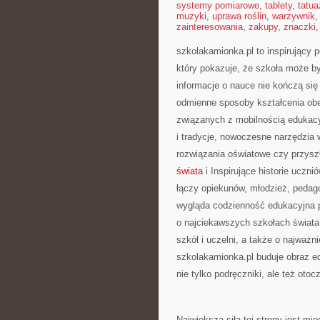
systemy pomiarowe
,
tablety
,
tatua
muzyki
,
uprawa roślin
,
warzywnik
zainteresowania
,
zakupy
,
znaczki
szkolakamionka.pl to inspirujący
który pokazuje, że szkoła może by
informacje o nauce nie kończą się
odmienne sposoby kształcenia obe
związanych z mobilnością edukacyj
i tradycje, nowoczesne narzędzi
rozwiązania oświatowe czy przysz
świata
i Inspirujące historie uczni
łączy opiekunów, młodzież, pedago
wygląda codzienność edukacyjna po
o najciekawszych szkołach świata
szkół i uczelni, a także o najważ
szkolakamionka.pl buduje obraz e
nie tylko podręczniki, ale też oto
Największą siłą tej strony jest m