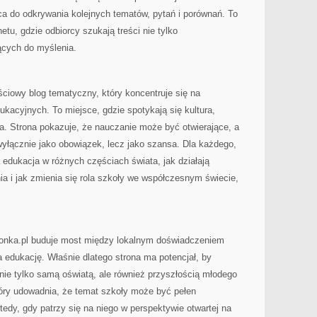
ca do odkrywania kolejnych tematów, pytań i porównań. To
etu, gdzie odbiorcy szukają treści nie tylko
ących do myślenia.
ciowy blog tematyczny, który koncentruje się na
acyjnych. To miejsce, gdzie spotykają się kultura,
a. Strona pokazuje, że nauczanie może być otwierające, a
yłącznie jako obowiązek, lecz jako szansa. Dla każdego,
a edukacja w różnych częściach świata, jak działają
a i jak zmienia się rola szkoły we współczesnym świecie,
onka.pl buduje most między lokalnym doświadczeniem
 edukację. Właśnie dlatego strona ma potencjał, by
ie tylko samą oświatą, ale również przyszłością młodego
który udowadnia, że temat szkoły może być pełen
tedy, gdy patrzy się na niego w perspektywie otwartej na