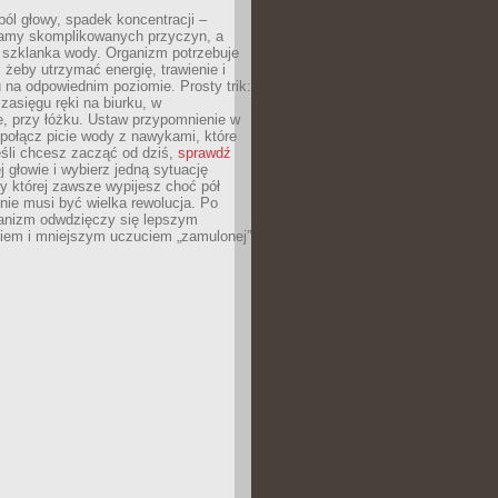
ól głowy, spadek koncentracji –
amy skomplikowanych przyczyn, a
szklanka wody. Organizm potrzebuje
 żeby utrzymać energię, trawienie i
na odpowiednim poziomie. Prosty trik:
zasięgu ręki na biurku, w
, przy łóżku. Ustaw przypomnienie w
b połącz picie wody z nawykami, które
śli chcesz zacząć od dziś,
sprawdź
 głowie i wybierz jedną sytuację
zy której zawsze wypijesz choć pół
 nie musi być wielka rewolucja. Po
ganizm odwdzięczy się lepszym
em i mniejszym uczuciem „zamulonej”