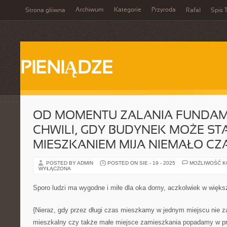
Archiwum
Kategorie
Przyroda
Strona główna
Rafał
Spis T
PIENIĄDZE
OD MOMENTU ZALANIA FUNDA
CHWILI, GDY BUDYNEK MOŻE STA
MIESZKANIEM MIJA NIEMAŁO CZ
POSTED BY ADMIN
POSTED ON SIE - 19 - 2025
MOŻLIWOŚĆ 
WYŁĄCZONA
Sporo ludzi ma wygodne i miłe dla oka domy, aczkolwiek w więk
{Nieraz, gdy przez długi czas mieszkamy w jednym miejscu nie zal
mieszkalny czy także małe miejsce zamieszkania popadamy w pra