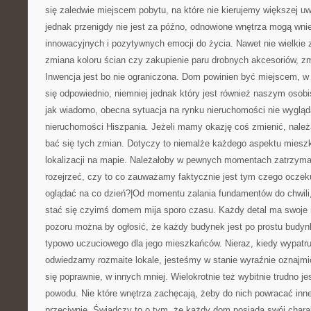
się zaledwie miejscem pobytu, na które nie kierujemy większej u
jednak przenigdy nie jest za późno, odnowione wnętrza mogą wni
innowacyjnych i pozytywnych emocji do życia. Nawet nie wielkie
zmiana koloru ścian czy zakupienie paru drobnych akcesoriów, zm
Inwencja jest bo nie ograniczona. Dom powinien być miejscem, w
się odpowiednio, niemniej jednak który jest również naszym oso
jak wiadomo, obecna sytuacja na rynku nieruchomości nie wygląd
nieruchomości Hiszpania. Jeżeli mamy okazję coś zmienić, należał
bać się tych zmian. Dotyczy to niemalże każdego aspektu miesz
lokalizacji na mapie. Należałoby w pewnych momentach zatrzymać
rozejrzeć, czy to co zauważamy faktycznie jest tym czego oczek
oglądać na co dzień?|Od momentu zalania fundamentów do chwili
stać się czyimś domem mija sporo czasu. Każdy detal ma swoje m
pozoru można by ogłosić, że każdy budynek jest po prostu budyn
typowo uczuciowego dla jego mieszkańców. Nieraz, kiedy wypatr
odwiedzamy rozmaite lokale, jesteśmy w stanie wyraźnie oznajmi
się poprawnie, w innych mniej. Wielokrotnie też wybitnie trudno je
powodu. Nie które wnętrza zachęcają, żeby do nich powracać inn
przeciwnie. Świadczy to o tym, że każdy dom posiada swój chara