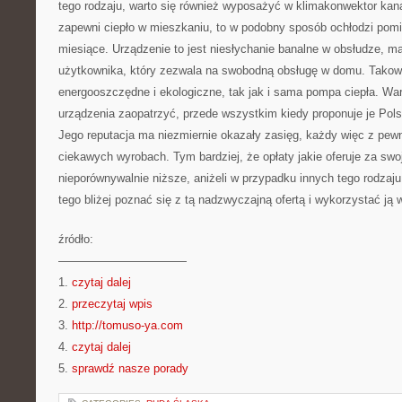
tego rodzaju, warto się również wyposażyć w klimakonwektor kana
zapewni ciepło w mieszkaniu, to w podobny sposób ochłodzi pomi
miesiące. Urządzenie to jest niesłychanie banalne w obsłudze, m
użytkownika, który zezwala na swobodną obsługę w domu. Takowe
energooszczędne i ekologiczne, tak jak i sama pompa ciepła. Wart
urządzenia zaopatrzyć, przede wszystkim kiedy proponuje je Pols
Jego reputacja ma niezmiernie okazały zasięg, każdy więc z pewn
ciekawych wyrobach. Tym bardziej, że opłaty jakie oferuje za swo
nieporównywalnie niższe, aniżeli w przypadku innych tego rodzaj
tego bliżej poznać się z tą nadzwyczajną ofertą i wykorzystać ją
źródło:
———————————
1.
czytaj dalej
2.
przeczytaj wpis
3.
http://tomuso-ya.com
4.
czytaj dalej
5.
sprawdź nasze porady