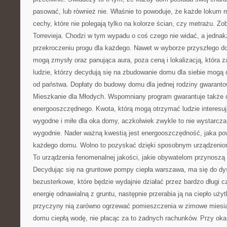
pasować, lub również nie. Właśnie to powoduje, że każde lokum 
cechy, które nie polegają tylko na kolorze ścian, czy metrażu. Z
Torrevieja. Chodzi w tym wypadu o coś czego nie widać, a jednak
przekroczeniu progu dla każdego. Nawet w wyborze przyszłego d
mogą zmysły oraz panująca aura, poza ceną i lokalizacją, która za
ludzie, którzy decydują się na zbudowanie domu dla siebie mogą
od państwa. Dopłaty do budowy domu dla jednej rodziny gwarant
Mieszkanie dla Młodych. Wspomniany program gwarantuje także 
energooszczędnego. Kwota, którą mogą otrzymać ludzie interesuj
wygodne i miłe dla oka domy, aczkolwiek zwykle to nie wystarcza
wygodnie. Nader ważną kwestią jest energooszczędność, jaka p
każdego domu. Wolno to pozyskać dzięki sposobnym urządzeniom,
To urządzenia fenomenalnej jakości, jakie obywatelom przynoszą
Decydując się na gruntowe pompy ciepła warszawa, ma się do dy
bezusterkowe, które będzie wydajnie działać przez bardzo długi 
energię odnawialną z gruntu, następnie przerabia ją na ciepło uży
przyczyny nią zarówno ogrzewać pomieszczenia w zimowe miesiąc
domu ciepłą wodę, nie płacąc za to żadnych rachunków. Przy oka