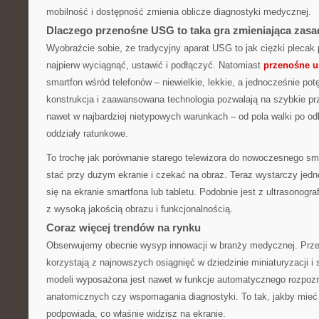
mobilność i dostępność zmienia oblicze diagnostyki medycznej.
Dlaczego przenośne USG to taka gra zmieniająca zas
Wyobraźcie sobie, że tradycyjny aparat USG to jak ciężki plecak p
najpierw wyciągnąć, ustawić i podłączyć. Natomiast
przenośne u
smartfon wśród telefonów – niewielkie, lekkie, a jednocześnie p
konstrukcja i zaawansowana technologia pozwalają na szybkie pr
nawet w najbardziej nietypowych warunkach – od pola walki po od
oddziały ratunkowe.
To trochę jak porównanie starego telewizora do nowoczesnego sma
stać przy dużym ekranie i czekać na obraz. Teraz wystarczy jedno 
się na ekranie smartfona lub tabletu. Podobnie jest z ultrasonogra
z wysoką jakością obrazu i funkcjonalnością.
Coraz więcej trendów na rynku
Obserwujemy obecnie wysyp innowacji w branży medycznej. Prz
korzystają z najnowszych osiągnięć w dziedzinie miniaturyzacji i s
modeli wyposażona jest nawet w funkcje automatycznego rozpozn
anatomicznych czy wspomagania diagnostyki. To tak, jakby mieć 
podpowiada, co właśnie widzisz na ekranie.