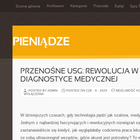
Archiwum
Kategorie
Przyroda
Strona główna
Rafał
Spis T
PIENIĄDZE
PRZENOŚNE USG: REWOLUCJA W
DIAGNOSTYCE MEDYCZNEJ
POSTED BY ADMIN
POSTED ON CZE - 8 - 2025
MOŻLIWOŚĆ K
WYŁĄCZONA
W dzisiejszych czasach, gdy technologia pędzi jak szalona, medy
Jednym z najbardziej fascynujących i rewolucyjnych rozwiązań s
zastanawialiście się kiedyś, jak wyglądałaby codzienna praca le
ze sobą ultrasonograf wszędzie, gdzie akurat jest potrzebny? To 