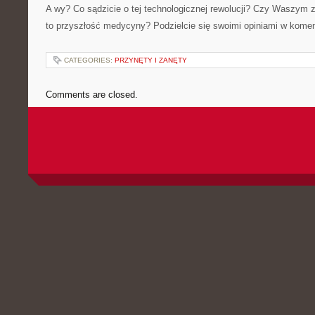
A wy? Co sądzicie o tej technologicznej rewolucji? Czy Waszym 
to przyszłość medycyny? Podzielcie się swoimi opiniami w kome
CATEGORIES:
PRZYNĘTY I ZANĘTY
Comments are closed.