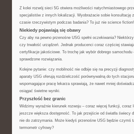
Z kolei rozwój sieci 5G otwiera możliwości natychmiastowego prz
specjalistów z innych lokalizacji. Wyobrażacie sobie konsultację 
czasie rzeczywistym podczas badania? To już nie science fiction!
Niekiedy pojawiają się obawy
Czy aby na pewno przenośne USG spełni oczekiwania? Niektórzy 
czy trwałość urządzeń. Jednak producenci coraz częściej stawiaj
certyfikacje jakościowe. To trochę jak wybór dobrego samochodu 
sprawdzone rozwiązania.
Kolejne pytanie: czy mobilność nie odbije się na precyzji diagno
aparaty USG oferują rozdzielczość porównywalną do tych stacjona
wspomagające pracę lekarza sprawiają, że nawet mniej doświad
osiągać świetne wyniki.
Przyszłość bez granic
Widzimy wyraźnie kierunek rozwoju – coraz więcej funkcji, coraz 
jeszcze większa dostępność. To jak przejście od światła świecy 
nie do zatrzymania. Może kiedyś przenośne USG będzie czymś 
termometr cyfrowy?