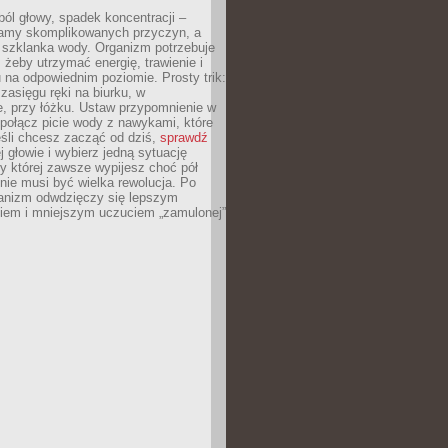
ól głowy, spadek koncentracji –
amy skomplikowanych przyczyn, a
szklanka wody. Organizm potrzebuje
 żeby utrzymać energię, trawienie i
na odpowiednim poziomie. Prosty trik:
zasięgu ręki na biurku, w
, przy łóżku. Ustaw przypomnienie w
b połącz picie wody z nawykami, które
śli chcesz zacząć od dziś,
sprawdź
 głowie i wybierz jedną sytuację
zy której zawsze wypijesz choć pół
 nie musi być wielka rewolucja. Po
ganizm odwdzięczy się lepszym
em i mniejszym uczuciem „zamulonej”