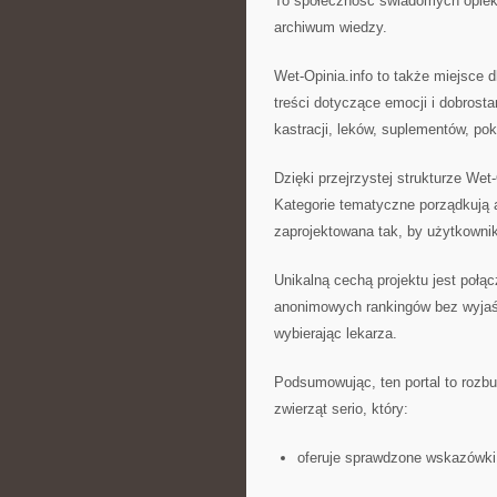
To społeczność świadomych opieku
archiwum wiedzy.
Wet-Opinia.info to także miejsce d
treści dotyczące emocji i dobrost
kastracji, leków, suplementów, po
Dzięki przejrzystej strukturze We
Kategorie tematyczne porządkują a
zaprojektowana tak, by użytkownik
Unikalną cechą projektu jest połą
anonimowych rankingów bez wyjaśn
wybierając lekarza.
Podsumowując, ten portal to rozbu
zwierząt serio, który:
oferuje sprawdzone wskazówki