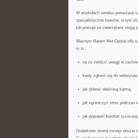
W artykułach serwisu poruszane s
specjalistyczne kwestie, w tym st
lub pracuje ze zwierzętami mogą 
Ważnym filarem Wet-Opinia.info s
m.in.:
na co zwrócić uwagę w zachowa
kiedy zgłosić się do weterynar
jak dobrać właściwą karmę,
jak ograniczyć stres podczas w
jak poprawić komfort życia pupi
Dodatkowo strona rozwija obszar op