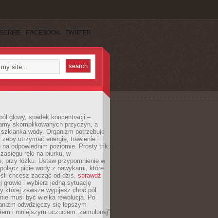
SCRIBE
FACEBOOK
TWITTER
ól głowy, spadek koncentracji –
amy skomplikowanych przyczyn, a
szklanka wody. Organizm potrzebuje
 żeby utrzymać energię, trawienie i
na odpowiednim poziomie. Prosty trik:
zasięgu ręki na biurku, w
, przy łóżku. Ustaw przypomnienie w
b połącz picie wody z nawykami, które
śli chcesz zacząć od dziś,
sprawdź
 głowie i wybierz jedną sytuację
zy której zawsze wypijesz choć pół
 nie musi być wielka rewolucja. Po
ganizm odwdzięczy się lepszym
em i mniejszym uczuciem „zamulonej”