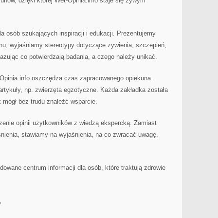
nów, dzięki której Wet-Opinia.info staje się żywym
la osób szukających inspiracji i edukacji. Prezentujemy
anu, wyjaśniamy stereotypy dotyczące żywienia, szczepień,
kazując co potwierdzają badania, a czego należy unikać.
t-Opinia.info oszczędza czas zapracowanego opiekuna.
rtykuły, np. zwierzęta egzotyczne. Każda zakładka została
 mógł bez trudu znaleźć wsparcie.
czenie opinii użytkowników z wiedzą ekspercką. Zamiast
ienia, stawiamy na wyjaśnienia, na co zwracać uwagę,
dowane centrum informacji dla osób, które traktują zdrowie
,