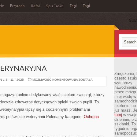
rie
Przyroda
Tagi
Tagi
Rafał
Spis Treści
SUB
TERYNARYJNA
Zmęczenie, b
często szuk
RADIOLOGIA
LIS - 11 - 2025
MOŻLIWOŚĆ KOMENTOWANIA
ZOSTAŁA
wystarczy… 
WETERYNARYJNA
nawodnienia,
pracę mózgu 
y magazyn online dedykowany właścicielom zwierząt, którzy
miej wodę w 
samochodzie
ecyzje zdrowotne dotyczących opieki swoich pupili. To
telefonie lu
 weterynaryjna łączy się z codziennymi problemami
już masz. Je
tutaj
w swojej
ik po świecie weterynarii Polecamy kategorie:
Ochrona
dziennie, pr
szklanki. To
tygodniu or
samopoczuci