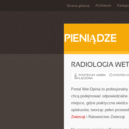
Archiwum
Katego
Strona główna
PIENIĄDZE
RADIOLOGIA WE
POSTED BY ADMIN
POSTED ON 
WYŁĄCZONA
Portal Wet-Opinia to profesjonaln
chcą podejmować odpowiedzialne d
miejsce, gdzie praktyczna wiedza
opiekunów, tworząc pełen przewodn
Zwierząt
i Ratownictwo Zwierząt.