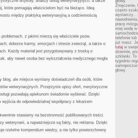
toryczne artykuły, analizy usług weterynaryjnych, a także
głowy.
Zmęczenie, b
ej, które pomagają właścicielom być na bieżąco. Ideą
często szuk
wystarczy… 
 mostu między praktyką weterynaryjną a codziennością
nawodnienia,
pracę mózgu 
miej wodę w 
samochodzie
 problemach, z jakimi mierzą się właściciele psów.
telefonie lu
już masz. Je
ach, doborze karmy, emocjach i stresie zwierząt, a także o
tutaj
w swojej
ch. Każdy materiał jest przygotowywany z troską o
dziennie, pr
szklanki. To
a tak, aby nawet osoba bez wykształcenia medycznego mogła
tygodniu or
samopoczuci
głowy.
ły blog, ale miejsce wymiany doświadczeń dla osób, które
tów weterynaryjnych. Przejrzyste opisy ofert, merytoryczne
obsługi pozwalają opiekunom świadomie wybierać. Dzięki
m wyjścia do odpowiedzialnej współpracy z lekarzem
ekwentnie stawiamy na bezstronność publikowanych treści.
zy weterynarii, a najważniejsze są fakty, nie reklama. Dzięki
uje rzetelne kompendium wiedzy, a nie tylko powierzchowny