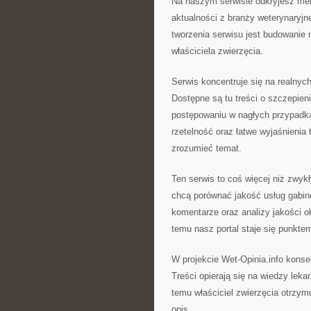
Na naszym serwisie odkryjesz mery
aktualności z branży weterynaryjn
tworzenia serwisu jest budowanie
właściciela zwierzęcia.
Serwis koncentruje się na realnych
Dostępne są tu treści o szczepieni
postępowaniu w nagłych przypadka
rzetelność oraz łatwe wyjaśnieni
zrozumieć temat.
Ten serwis to coś więcej niż zwyk
chcą porównać jakość usług gabine
komentarze oraz analizy jakości 
temu nasz portal staje się punkte
W projekcie Wet-Opinia.info kons
Treści opierają się na wiedzy lekar
temu właściciel zwierzęcia otrzym
opis.