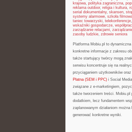
krajowa
,
polityka zagraniczna
,
pop
reklama outdoor
,
religia i kultura
,
r
serial dokumentalny
,
skansen
,
sto
systemy alarmowe
,
szkoła filmow
taniec towarzyski
,
telekonferencje
wskaźniki gospodarcze
,
współpra
zarządzanie relacjami
,
zarządzani
zasoby ludzkie
,
zdrowie seniora
Platforma Mobiu.pl to dynamiczna p
konkretne informacje z zakresu ob
także startujący twórcy mogą znal
serwisu koncentruje się na realny
przyciąganiem użytkowników oraz
Płatna (SEM i PPC)
i Social Medi
związane z e-marketingiem, pozyc
także tworzeniem treści. Mobiu.pl
dodatkiem, lecz fundamentem wspó
zaplanowanym działaniom można 
generować konkretne wyniki.