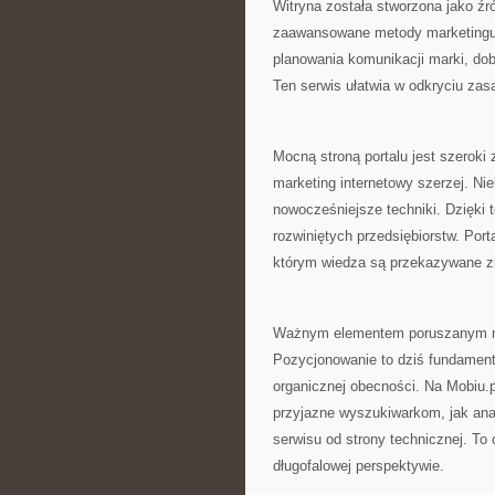
Witryna została stworzona jako źr
zaawansowane metody marketingu w
planowania komunikacji marki, dob
Ten serwis ułatwia w odkryciu zas
Mocną stroną portalu jest szeroki
marketing internetowy szerzej. Ni
nowocześniejsze techniki. Dzięki t
rozwiniętych przedsiębiorstw. Por
którym wiedza są przekazywane z
Ważnym elementem poruszanym na 
Pozycjonowanie to dziś fundament
organicznej obecności. Na Mobiu.p
przyjazne wyszukiwarkom, jak ana
serwisu od strony technicznej. To
długofalowej perspektywie.