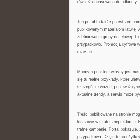
również dopasowana do odbiorcy.
Ten portal to także przestrzeń po
publikowanym materiałom łatwiej 
zdefiniowaniu grupy docelowej. To 
przypadkowo. Promocja cyfrowa wy
rozwijać.
Mocnym punktem witryny jest nast
się tu realne przykłady, które ułat
szczególnie ważne, ponieważ ryne
aktualne trendy, a serwis może b
Treści publikowane na stronie mog
kluczowe w skutecznej reklamie. 
trafne kampanie. Portal pokazuje,
przypadkowa. Dzięki temu użytkow