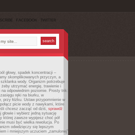
SCRIBE
FACEBOOK
TWITTER
ól głowy, spadek koncentracji –
amy skomplikowanych przyczyn, a
szklanka wody. Organizm potrzebuje
 żeby utrzymać energię, trawienie i
na odpowiednim poziomie. Prosty trik:
zasięgu ręki na biurku, w
, przy łóżku. Ustaw przypomnienie w
b połącz picie wody z nawykami, które
śli chcesz zacząć od dziś,
sprawdź
 głowie i wybierz jedną sytuację
zy której zawsze wypijesz choć pół
 nie musi być wielka rewolucja. Po
ganizm odwdzięczy się lepszym
em i mniejszym uczuciem „zamulonej”