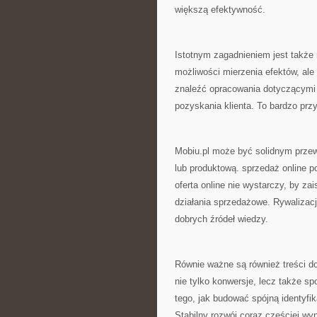
większą efektywność.
Istotnym zagadnieniem jest także
możliwości mierzenia efektów, al
znaleźć opracowania dotyczącymi m
pozyskania klienta. To bardzo prz
Mobiu.pl może być solidnym przew
lub produktową. sprzedaż online p
oferta online nie wystarczy, by za
działania sprzedażowe. Rywalizacja
dobrych źródeł wiedzy.
Równie ważne są również treści d
nie tylko konwersje, lecz także s
tego, jak budować spójną identyfik
Stabilny rozwój coraz częściej wy