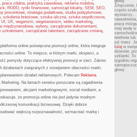
głowy.
,
praca zdalna
,
praktyka zawodowa
,
reklama mobilna
,
Zmęczenie, b
ock
,
RODO
,
rynki finansowe
,
samorząd lokalny
,
SEM
,
SEO
,
często szuk
py procentowe
,
strategia podatkowa
,
studia podyplomowe
,
wystarczy… 
a
,
szkolenia branżowe
,
sztuka uliczna
,
sztuka współczesna
,
nawodnienia,
,
UI
,
UX
,
weganizm
,
wegetarianizm
,
wideo marketing
,
pracę mózgu 
ca międzynarodowa
,
wybory
,
zarządzanie dokumentami
,
miej wodę w 
e szkoleniami
,
zarządzanie talentami
,
zarządzanie zmianą
,
samochodzie
telefonie lu
już masz. Je
latforma online poświęcona promocji online, która integruje
tutaj
w swojej
dziennie, pr
ecności online. To miejsce, w którym marki, eksperci, a
szklanki. To
eźć pomysły dotyczące efektywnej promocji w sieci. Zakres
tygodniu or
samopoczuci
ch działaniach związanych z rozwijaniem obecności marki,
głowy.
 planowaniem działań reklamowych. Polecam
Reklama
a Marketing. Na łamach serwisu poruszane są zagadnienia
jonowaniem, akcjami marketingowymi, social mediami, a
 pokazuje, że promocja online nie jest jedynie modnym
łczesnej komunikacji biznesowej. Dzięki dobrze
budować większą rozpoznawalność, wzmacniać markę i