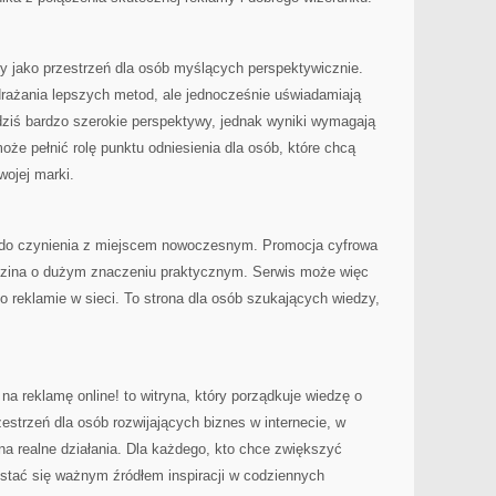
y jako przestrzeń dla osób myślących perspektywicznie.
drażania lepszych metod, ale jednocześnie uświadamiają
dziś bardzo szerokie perspektywy, jednak wyniki wymagają
może pełnić rolę punktu odniesienia dla osób, które chcą
ojej marki.
y do czynienia z miejscem nowoczesnym. Promocja cyfrowa
edzina o dużym znaczeniu praktycznym. Serwis może więc
 o reklamie w sieci. To strona dla osób szukających wiedzy,
na reklamę online! to witryna, który porządkuje wiedzę o
rzestrzeń dla osób rozwijających biznes w internecie, w
 na realne działania. Dla każdego, kto chce zwiększyć
stać się ważnym źródłem inspiracji w codziennych