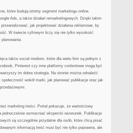
ne, które budują istotny segment marketingu online.
oogle Ads, a także działań remarketingowych. Dzięki takim
 przeanalizować, jak projektować działania reklamowe, by
ość. W świecie cyfrowym liczy się nie tylko wysokość
ć planowania.
ięca także social mediom, które dla wielu firm są jednym z
cebook, Pinterest czy inne platformy contentowe mogą być
towarzyszy im dobra strategia. Na stronie można odnaleźć
ć społeczność wokół marki, jak planować publikacje oraz jak
sprzedażowymi.
eż marketing treści. Portal pokazuje, że wartościowy
a jednocześnie wzmacniać ekspercki wizerunek. Publikacje
owych są szczególnie przydatne dla osób, które chcą pisać
adowanym informacją treść musi być nie tylko poprawna, ale