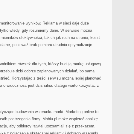
 monitorowanie wyników. Reklama w sieci daje duże
e tylko wtedy, gdy rozumiemy dane. W serwisie można
ierników efektywności, takich jak ruch na stronie, koszt
ydatne, ponieważ brak pomiaru utrudnia optymalizację.
odnikiem również dla tych, którzy budują markę usługową
otrzebuje dziś dobrze zaplanowanych działań, bo sama
istnieć. Korzystając z treści serwisu można lepiej planować
 o widoczność jest dziś silna, dlatego warto korzystać z
otyczące budowania wizerunku marki. Marketing online to
posób postrzegania firmy. Mobiu.pl może wspierać analizę
ację, aby odbiorcy łatwiej utożsamiali się z przekazem.
nika z połączenia skutecznej reklamy i dobrego wizerunku.