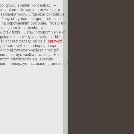
ól głowy, spadek koncentracji –
amy skomplikowanych przyczyn, a
szklanka wody. Organizm potrzebuje
 żeby utrzymać energię, trawienie i
na odpowiednim poziomie. Prosty trik:
zasięgu ręki na biurku, w
, przy łóżku. Ustaw przypomnienie w
b połącz picie wody z nawykami, które
śli chcesz zacząć od dziś,
sprawdź
 głowie i wybierz jedną sytuację
zy której zawsze wypijesz choć pół
 nie musi być wielka rewolucja. Po
ganizm odwdzięczy się lepszym
em i mniejszym uczuciem „zamulonej”