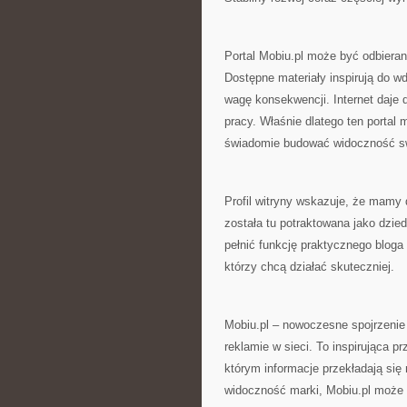
Portal Mobiu.pl może być odbieran
Dostępne materiały inspirują do w
wagę konsekwencji. Internet daje 
pracy. Właśnie dlatego ten portal 
świadomie budować widoczność sw
Profil witryny wskazuje, że mam
została tu potraktowana jako dzi
pełnić funkcję praktycznego bloga
którzy chcą działać skuteczniej.
Mobiu.pl – nowoczesne spojrzenie 
reklamie w sieci. To inspirująca p
którym informacje przekładają się
widoczność marki, Mobiu.pl może 