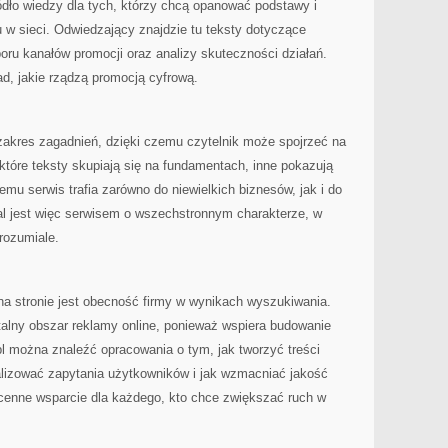
ódło wiedzy dla tych, którzy chcą opanować podstawy i
 sieci. Odwiedzający znajdzie tu teksty dotyczące
oru kanałów promocji oraz analizy skuteczności działań.
ad, jakie rządzą promocją cyfrową.
 zakres zagadnień, dzięki czemu czytelnik może spojrzeć na
ektóre teksty skupiają się na fundamentach, inne pokazują
emu serwis trafia zarówno do niewielkich biznesów, jak i do
tal jest więc serwisem o wszechstronnym charakterze, w
rozumiale.
stronie jest obecność firmy w wynikach wyszukiwania.
alny obszar reklamy online, ponieważ wspiera budowanie
l można znaleźć opracowania o tym, jak tworzyć treści
lizować zapytania użytkowników i jak wzmacniać jakość
 cenne wsparcie dla każdego, kto chce zwiększać ruch w