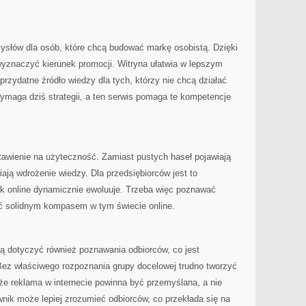
mysłów dla osób, które chcą budować markę osobistą. Dzięki
wyznaczyć kierunek promocji. Witryna ułatwia w lepszym
przydatne źródło wiedzy dla tych, którzy nie chcą działać
maga dziś strategii, a ten serwis pomaga te kompetencje
awienie na użyteczność. Zamiast pustych haseł pojawiają
wiają wdrożenie wiedzy. Dla przedsiębiorców jest to
k online dynamicznie ewoluuje. Trzeba więc poznawać
yć solidnym kompasem w tym świecie online.
ą dotyczyć również poznawania odbiorców, co jest
Bez właściwego rozpoznania grupy docelowej trudno tworzyć
 że reklama w internecie powinna być przemyślana, a nie
nik może lepiej zrozumieć odbiorców, co przekłada się na