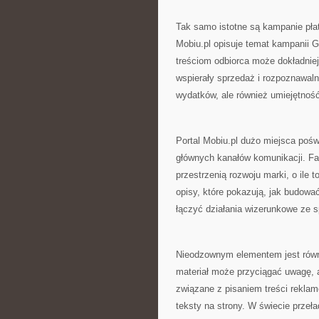
Tak samo istotne są kampanie płat
Mobiu.pl opisuje temat kampanii G
treściom odbiorca może dokładniej
wspierały sprzedaż i rozpoznawaln
wydatków, ale również umiejętnoś
Portal Mobiu.pl dużo miejsca pośw
głównych kanałów komunikacji. Fa
przestrzenią rozwoju marki, o ile 
opisy, które pokazują, jak budowa
łączyć działania wizerunkowe ze 
Nieodzownym elementem jest równi
materiał może przyciągać uwagę, 
związane z pisaniem treści reklam
teksty na strony. W świecie przeł