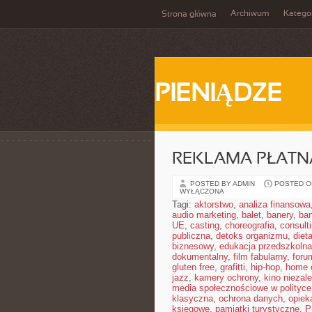
Archiwum
Katego
Strona główna
PIENIĄDZE
REKLAMA PŁATNA 
POSTED BY ADMIN
POSTED ON
WYŁĄCZONA
Tagi:
aktorstwo
,
analiza finansowa
audio marketing
,
balet
,
banery
,
ban
UE
,
casting
,
choreografia
,
consult
publiczna
,
detoks organizmu
,
diet
biznesowy
,
edukacja przedszkolna
dokumentalny
,
film fabularny
,
foru
gluten free
,
grafitti
,
hip-hop
,
home o
jazz
,
kamery ochrony
,
kino niezal
media społecznościowe w polityce
klasyczna
,
ochrona danych
,
opiek
księgowe
,
pamiątki turystyczne
,
P