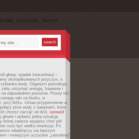
SCRIBE
FACEBOOK
TWITTER
ól głowy, spadek koncentracji –
amy skomplikowanych przyczyn, a
szklanka wody. Organizm potrzebuje
 żeby utrzymać energię, trawienie i
na odpowiednim poziomie. Prosty trik:
zasięgu ręki na biurku, w
, przy łóżku. Ustaw przypomnienie w
b połącz picie wody z nawykami, które
śli chcesz zacząć od dziś,
sprawdź
 głowie i wybierz jedną sytuację
zy której zawsze wypijesz choć pół
 nie musi być wielka rewolucja. Po
ganizm odwdzięczy się lepszym
em i mniejszym uczuciem „zamulonej”