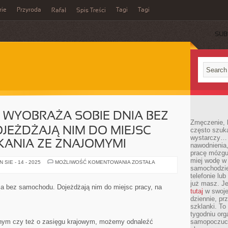
rie
Przyroda
Tagi
Tagi
Rafał
Spis Treści
SUB
 WYOBRAŻA SOBIE DNIA BEZ
Zmęczenie, b
EŻDŻAJĄ NIM DO MIEJSC
często szuk
wystarczy… 
KANIA ZE ZNAJOMYMI
nawodnienia,
pracę mózgu 
miej wodę w 
SPORO
SIE - 14 - 2025
MOŻLIWOŚĆ KOMENTOWANIA
ZOSTAŁA
OSÓB
samochodzie
NIE
telefonie lu
WYOBRAŻA
już masz. Je
SOBIE
ia bez samochodu. Dojeżdżają nim do miejsc pracy, na
DNIA
tutaj
w swojej
BEZ
dziennie, pr
SAMOCHODU.
szklanki. To
DOJEŻDŻAJĄ
NIM
tygodniu or
DO
lnym czy też o zasięgu krajowym, możemy odnaleźć
samopoczuci
MIEJSC