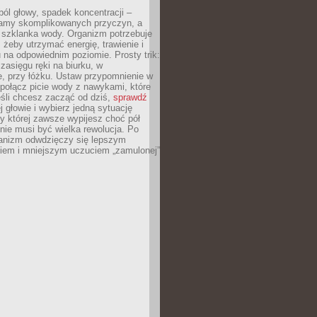
ól głowy, spadek koncentracji –
amy skomplikowanych przyczyn, a
szklanka wody. Organizm potrzebuje
 żeby utrzymać energię, trawienie i
na odpowiednim poziomie. Prosty trik:
zasięgu ręki na biurku, w
, przy łóżku. Ustaw przypomnienie w
b połącz picie wody z nawykami, które
śli chcesz zacząć od dziś,
sprawdź
 głowie i wybierz jedną sytuację
zy której zawsze wypijesz choć pół
 nie musi być wielka rewolucja. Po
ganizm odwdzięczy się lepszym
em i mniejszym uczuciem „zamulonej”