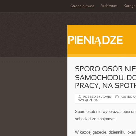
Archiwum
Katego
Strona główna
PIENIĄDZE
SPORO OSÓB NIE
SAMOCHODU. DOJ
PRACY, NA SPOT
POSTED BY ADMIN
POSTED ON 
WYŁĄCZONA
Sporo osób nie wyobraża sobie dn
schadzki ze znajomymi
W każdej gazecie, dzienniku loka