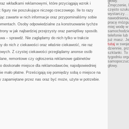
głowy.
PRACY,
raz wkładkami reklamowymi, które przyciągają wzrok i
NA
Zmęczenie, b
SPOTKANIA
często szuk
 figury nie poszukujące niczego rzeczowego. Ile to razy
ZE
ZNAJOMYMI
wystarczy… 
ając zawarte w nich informacje oraz przypominaliśmy sobie
nawodnienia,
pracę mózgu 
momentach. Osoby odpowiedzialne za konstruowanie tychże
miej wodę w 
strony w jak najbardziej przejrzysty oraz pamiętliwy sposób.
samochodzie
telefonie lu
a – sprawdź. Nie zaglądamy do nich tylko w trakcie
już masz. Je
tutaj
w swojej
y do nich z ciekawości oraz właśnie ciekawość, nie raz
dziennie, pr
wych. Z czystej ciekawości przeglądamy anonse osób
szklanki. To
tygodniu or
lane, remontowe czy ogłoszenia reklamowe gabinetów
samopoczuci
to doskonałe miejsce dla reklamodawców, najodpowiedniej
głowy.
 mało płatne. Prześcigają się pomiędzy sobą o miejsce na
ły zapamiętane przez nas oraz być może, użyte w potrzebie.