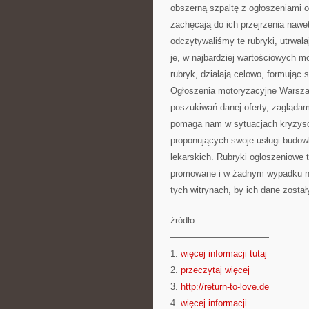
obszerną szpaltę z ogłoszeniami o
zachęcają do ich przejrzenia nawet
odczytywaliśmy te rubryki, utrwal
je, w najbardziej wartościowych 
rubryk, działają celowo, formując 
Ogłoszenia motoryzacyjne Warszaw
poszukiwań danej oferty, zaglądam
pomaga nam w sytuacjach kryzyso
proponujących swoje usługi budow
lekarskich. Rubryki ogłoszeniowe 
promowane i w żadnym wypadku nie
tych witrynach, by ich dane zosta
źródło:
———————————
1.
więcej informacji tutaj
2.
przeczytaj więcej
3.
http://return-to-love.de
4.
więcej informacji