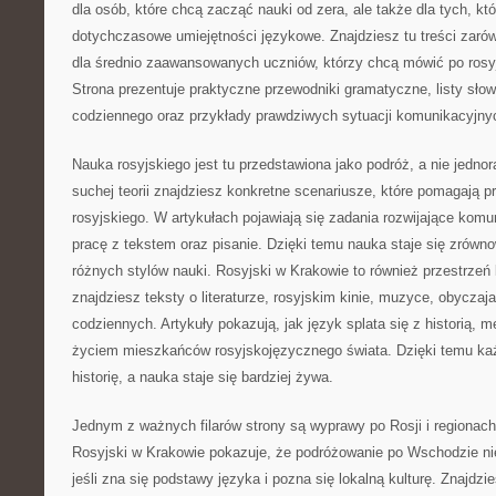
dla osób, które chcą zacząć nauki od zera, ale także dla tych, k
dotychczasowe umiejętności językowe. Znajdziesz tu treści zarów
dla średnio zaawansowanych uczniów, którzy chcą mówić po rosy
Strona prezentuje praktyczne przewodniki gramatyczne, listy słown
codziennego oraz przykłady prawdziwych sytuacji komunikacyjny
Nauka rosyjskiego jest tu przedstawiona jako podróż, a nie jedno
suchej teorii znajdziesz konkretne scenariusze, które pomagają pr
rosyjskiego. W artykułach pojawiają się zadania rozwijające komu
pracę z tekstem oraz pisanie. Dzięki temu nauka staje się zrów
różnych stylów nauki. Rosyjski w Krakowie to również przestrzeń k
znajdziesz teksty o literaturze, rosyjskim kinie, muzyce, obyczaj
codziennych. Artykuły pokazują, jak język splata się z historią, 
życiem mieszkańców rosyjskojęzycznego świata. Dzięki temu k
historię, a nauka staje się bardziej żywa.
Jednym z ważnych filarów strony są wyprawy po Rosji i regionac
Rosyjski w Krakowie pokazuje, że podróżowanie po Wschodzie n
jeśli zna się podstawy języka i pozna się lokalną kulturę. Znajdzi