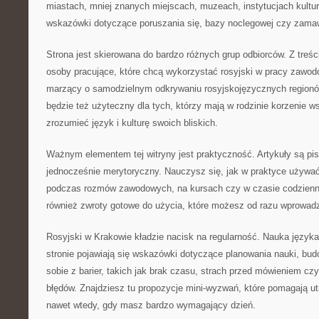
miastach, mniej znanych miejscach, muzeach, instytucjach kultur
wskazówki dotyczące poruszania się, bazy noclegowej czy zamawi
Strona jest skierowana do bardzo różnych grup odbiorców. Z treś
osoby pracujące, które chcą wykorzystać rosyjski w pracy zawodo
marzący o samodzielnym odkrywaniu rosyjskojęzycznych regionó
będzie też użyteczny dla tych, którzy mają w rodzinie korzenie ws
zrozumieć język i kulturę swoich bliskich.
Ważnym elementem tej witryny jest praktyczność. Artykuły są pis
jednocześnie merytoryczny. Nauczysz się, jak w praktyce używać
podczas rozmów zawodowych, na kursach czy w czasie codzienny
również zwroty gotowe do użycia, które możesz od razu wprowadz
Rosyjski w Krakowie kładzie nacisk na regularność. Nauka języka
stronie pojawiają się wskazówki dotyczące planowania nauki, bu
sobie z barier, takich jak brak czasu, strach przed mówieniem c
błędów. Znajdziesz tu propozycje mini-wyzwań, które pomagają 
nawet wtedy, gdy masz bardzo wymagający dzień.