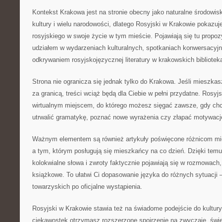
Kontekst Krakowa jest na stronie obecny jako naturalne środowis
kultury i wielu narodowości, dlatego Rosyjski w Krakowie pokazu
rosyjskiego w swoje życie w tym mieście. Pojawiają się tu propoz
udziałem w wydarzeniach kulturalnych, spotkaniach konwersacy
odkrywaniem rosyjskojęzycznej literatury w krakowskich biblioteka
Strona nie ogranicza się jednak tylko do Krakowa. Jeśli mieszkasz
za granicą, treści wciąż będą dla Ciebie w pełni przydatne. Rosyj
wirtualnym miejscem, do którego możesz sięgać zawsze, gdy ch
utrwalić gramatykę, poznać nowe wyrażenia czy złapać motywację
Ważnym elementem są również artykuły poświęcone różnicom mi
a tym, którym posługują się mieszkańcy na co dzień. Dzięki temu 
kolokwialne słowa i zwroty faktycznie pojawiają się w rozmowach, 
książkowe. To ułatwi Ci dopasowanie języka do różnych sytuacji 
towarzyskich po oficjalne wystąpienia.
Rosyjski w Krakowie stawia też na świadome podejście do kultur
ciekawostek otrzymasz rozszerzone spojrzenie na zwyczaje, świę