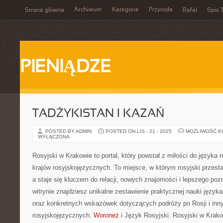
Archiwum
Kategorie
Przyroda
Strona główna
Rafał
Spis T
PIENIĄDZE
TADŻYKISTAN I KAZAŃ
POSTED BY ADMIN
POSTED ON LIS - 21 - 2025
MOŻLIWOŚĆ 
WYŁĄCZONA
Rosyjski w Krakowie to portal, który powstał z miłości do języka r
krajów rosyjskojęzycznych. To miejsce, w którym rosyjski przes
a staje się kluczem do relacji, nowych znajomości i lepszego po
witrynie znajdziesz unikalne zestawienie praktycznej nauki język
oraz konkretnych wskazówek dotyczących podróży po Rosji i inn
rosyjskojęzycznych.
Woroneż
i Język Rosyjski. Rosyjski w Krako