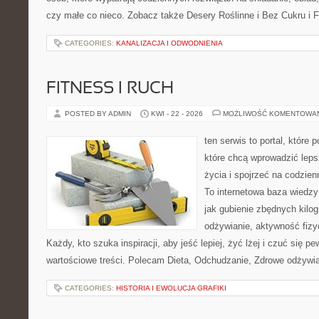
czy małe co nieco. Zobacz także Desery Roślinne i Bez Cukru i Fi
CATEGORIES:
KANALIZACJA I ODWODNIENIA
FITNESS I RUCH
POSTED BY ADMIN
KWI - 22 - 2026
MOŻLIWOŚĆ KOMENTOWA
ten serwis to portal, które
które chcą wprowadzić leps
życia i spojrzeć na codzien
To internetowa baza wiedz
jak gubienie zbędnych kil
odżywianie, aktywność fizy
Każdy, kto szuka inspiracji, aby jeść lepiej, żyć lżej i czuć się pew
wartościowe treści. Polecam Dieta, Odchudzanie, Zdrowe odżywian
CATEGORIES:
HISTORIA I EWOLUCJA GRAFIKI