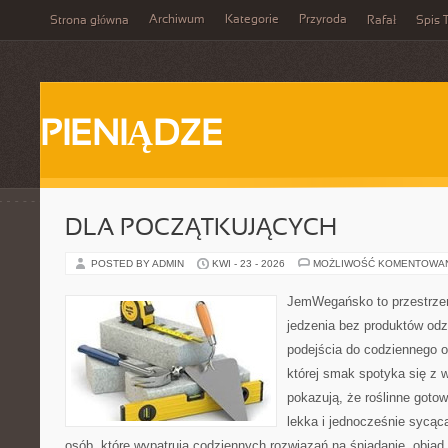
Archiwum
Kategorie
Przyroda
Strona główna
Rafał
Spis T
PIENIĄDZE
DLA POCZĄTKUJĄCYCH
POSTED BY ADMIN
KWI - 23 - 2026
MOŻLIWOŚĆ KOMENTOWA
JemWegańsko to przestrzeń,
jedzenia bez produktów od
podejścia do codziennego o
której smak spotyka się z 
pokazują, że roślinne goto
lekka i jednocześnie sycąca.
osób, które wypatrują codziennych rozwiązań na śniadanie, obiad,