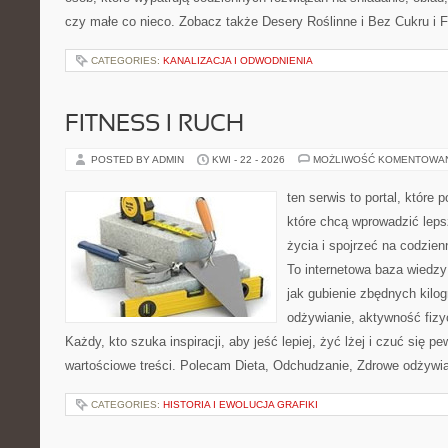
czy małe co nieco. Zobacz także Desery Roślinne i Bez Cukru i Fi
CATEGORIES:
KANALIZACJA I ODWODNIENIA
FITNESS I RUCH
POSTED BY ADMIN
KWI - 22 - 2026
MOŻLIWOŚĆ KOMENTOWA
ten serwis to portal, które
które chcą wprowadzić leps
życia i spojrzeć na codzien
To internetowa baza wiedz
jak gubienie zbędnych kil
odżywianie, aktywność fizy
Każdy, kto szuka inspiracji, aby jeść lepiej, żyć lżej i czuć się pew
wartościowe treści. Polecam Dieta, Odchudzanie, Zdrowe odżywian
CATEGORIES:
HISTORIA I EWOLUCJA GRAFIKI