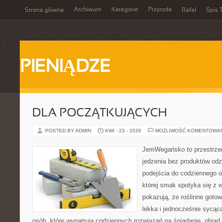
Archiwum
Kategorie
Przyroda
Strona główna
Rafał
Spis T
PIENIĄDZE
DLA POCZĄTKUJĄCYCH
POSTED BY ADMIN
KWI - 23 - 2026
MOŻLIWOŚĆ KOMENTOWA
JemWegańsko to przestrzeń,
jedzenia bez produktów od
podejścia do codziennego o
której smak spotyka się z 
pokazują, że roślinne goto
lekka i jednocześnie sycąca.
osób, które wypatrują codziennych rozwiązań na śniadanie, obiad,