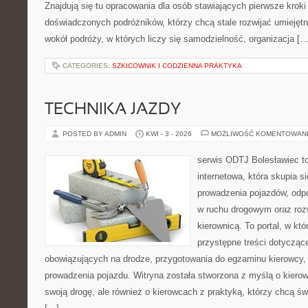
Znajdują się tu opracowania dla osób stawiających pierwsze kroki 
doświadczonych podróżników, którzy chcą stale rozwijać umiejętn
wokół podróży, w których liczy się samodzielność, organizacja […
CATEGORIES:
SZKICOWNIK I CODZIENNA PRAKTYKA
TECHNIKA JAZDY
POSTED BY ADMIN
KWI - 3 - 2026
MOŻLIWOŚĆ KOMENTOWAN
serwis ODTJ Bolesławiec to
internetowa, która skupia s
prowadzenia pojazdów, odp
w ruchu drogowym oraz rozw
kierownicą. To portal, w kt
przystępne treści dotyczące 
obowiązujących na drodze, przygotowania do egzaminu kierowcy, 
prowadzenia pojazdu. Witryna została stworzona z myślą o kier
swoją drogę, ale również o kierowcach z praktyką, którzy chcą ś