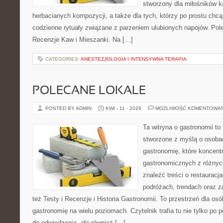
stworzony dla miłośników 
herbacianych kompozycji, a także dla tych, którzy po prostu chcą
codzienne rytuały związane z parzeniem ulubionych napojów. Pol
Recenzje Kaw i Mieszanki. Na […]
CATEGORIES:
ANESTEZJOLOGIA I INTENSYWNA TERAPIA
POLECANE LOKALE
POSTED BY ADMIN
KWI - 11 - 2026
MOŻLIWOŚĆ KOMENTOWA
Ta witryna o gastronomii t
stworzone z myślą o osoba
gastronomię, które koncentr
gastronomicznych z różnyc
znaleźć treści o restauracj
podróżach, trendach oraz z
też Testy i Recenzje i Historia Gastronomii. To przestrzeń dla os
gastronomię na wielu poziomach. Czytelnik trafia tu nie tylko po 
do odwiedzenia, ale również […]