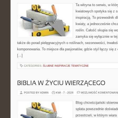
Ta witryna to serwis, w któ
kwiatowych spotyka się z s
inspiracją. To przewodnik d
kwiaty, a jednocześnie chcą
roślin. Całość skupia się w
zamyka się wyłącznie w tej
także do porad pielęgnacyjnych o roślinach, sezonowości, trwałoś
komponowania. To miejsce dla pasjonatów, gdzie styl łączy się z 
[…]
CATEGORIES:
ŚLUBNE INSPIRACJE TEMATYCZNE
BIBLIA W ŻYCIU WIERZĄCEGO
POSTED BY ADMIN
KWI - 7 - 2026
MOŻLIWOŚĆ KOMENTOWAN
Blog chrześcijański skierow
splata powszednie doświad
przestrzeń, w którym wiara n