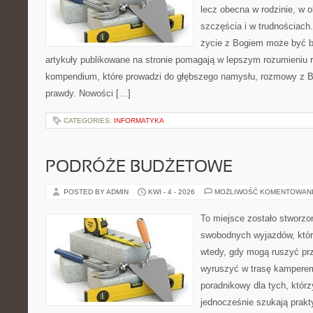
lecz obecna w rodzinie, w 
szczęścia i w trudnościach
życie z Bogiem może być bl
artykuły publikowane na stronie pomagają w lepszym rozumieniu re
kompendium, które prowadzi do głębszego namysłu, rozmowy z B
prawdy. Nowości […]
CATEGORIES:
INFORMATYKA
PODRÓŻE BUDŻETOWE
POSTED BY ADMIN
KWI - 4 - 2026
MOŻLIWOŚĆ KOMENTOWAN
To miejsce zostało stworzo
swobodnych wyjazdów, któr
wtedy, gdy mogą ruszyć prz
wyruszyć w trasę kamperem
poradnikowy dla tych, którz
jednocześnie szukają prak