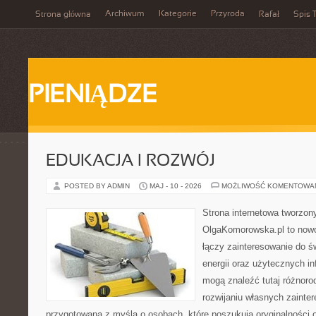
Archiwum
Kategorie
Przyroda
Strona główna
Rafał
Spis T
PIENIĄDZE
EDUKACJA I ROZWÓJ
POSTED BY ADMIN
MAJ - 10 - 2026
MOŻLIWOŚĆ KOMENTOWA
Strona internetowa tworzon
OlgaKomorowska.pl to nowo
łączy zainteresowanie do ś
energii oraz użytecznych i
mogą znaleźć tutaj różnoro
rozwijaniu własnych zainte
przygotowana z myślą o osobach, które poszukują oryginalności 