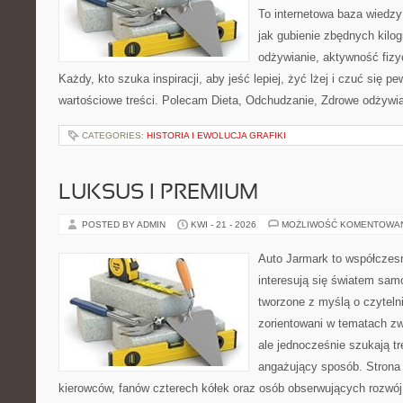
To internetowa baza wiedz
jak gubienie zbędnych kil
odżywianie, aktywność fizy
Każdy, kto szuka inspiracji, aby jeść lepiej, żyć lżej i czuć się pew
wartościowe treści. Polecam Dieta, Odchudzanie, Zdrowe odżywian
CATEGORIES:
HISTORIA I EWOLUCJA GRAFIKI
LUKSUS I PREMIUM
POSTED BY ADMIN
KWI - 21 - 2026
MOŻLIWOŚĆ KOMENTOWA
Auto Jarmark to współczesn
interesują się światem sa
tworzone z myślą o czyteln
zorientowani w tematach z
ale jednocześnie szukają tr
angażujący sposób. Strona 
kierowców, fanów czterech kółek oraz osób obserwujących rozwój