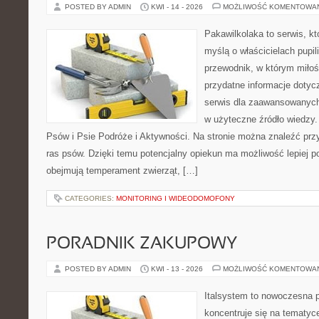
POSTED BY ADMIN
KWI - 14 - 2026
MOŻLIWOŚĆ KOMENTOWA
Pakawilkolaka to serwis, kt
myślą o właścicielach pupi
przewodnik, w którym miłoś
przydatne informacje doty
serwis dla zaawansowanych
w użyteczne źródło wiedzy.
Psów i Psie Podróże i Aktywności. Na stronie można znaleźć prz
ras psów. Dzięki temu potencjalny opiekun ma możliwość lepiej p
obejmują temperament zwierząt, […]
CATEGORIES:
MONITORING I WIDEODOMOFONY
PORADNIK ZAKUPOWY
POSTED BY ADMIN
KWI - 13 - 2026
MOŻLIWOŚĆ KOMENTOWA
Italsystem to nowoczesna pl
koncentruje się na tematyc