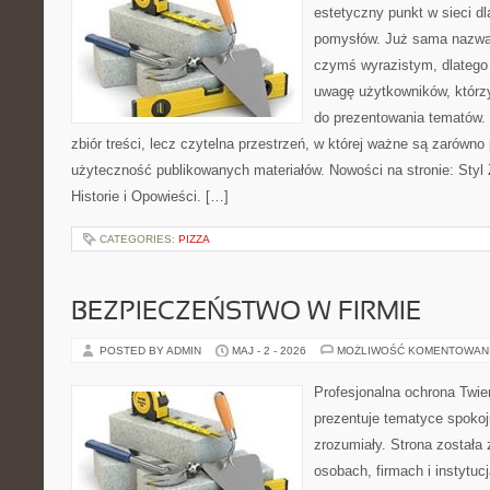
estetyczny punkt w sieci d
pomysłów. Już sama nazwa 
czymś wyrazistym, dlatego
uwagę użytkowników, którzy
do prezentowania tematów. 
zbiór treści, lecz czytelna przestrzeń, w której ważne są zarówno 
użyteczność publikowanych materiałów. Nowości na stronie: Styl Ż
Historie i Opowieści. […]
CATEGORIES:
PIZZA
BEZPIECZEŃSTWO W FIRMIE
POSTED BY ADMIN
MAJ - 2 - 2026
MOŻLIWOŚĆ KOMENTOWAN
Profesjonalna ochrona Twier
prezentuje tematyce spokoj
zrozumiały. Strona została
osobach, firmach i instytuc