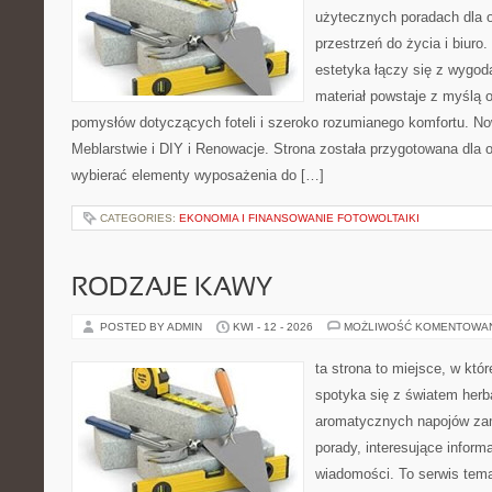
użytecznych poradach dla 
przestrzeń do życia i biuro
estetyka łączy się z wygod
materiał powstaje z myślą o
pomysłów dotyczących foteli i szeroko rozumianego komfortu. No
Meblarstwie i DIY i Renowacje. Strona została przygotowana dla 
wybierać elementy wyposażenia do […]
CATEGORIES:
EKONOMIA I FINANSOWANIE FOTOWOLTAIKI
RODZAJE KAWY
POSTED BY ADMIN
KWI - 12 - 2026
MOŻLIWOŚĆ KOMENTOWA
ta strona to miejsce, w kt
spotyka się z światem herba
aromatycznych napojów zam
porady, interesujące informa
wiadomości. To serwis tema