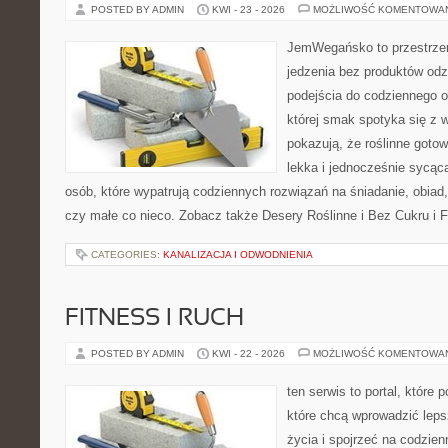
POSTED BY ADMIN
KWI - 23 - 2026
MOŻLIWOŚĆ KOMENTOWA
JemWegańsko to przestrzeń,
jedzenia bez produktów od
podejścia do codziennego o
której smak spotyka się z 
pokazują, że roślinne goto
lekka i jednocześnie sycąca.
osób, które wypatrują codziennych rozwiązań na śniadanie, obiad,
czy małe co nieco. Zobacz także Desery Roślinne i Bez Cukru i Fi
CATEGORIES:
KANALIZACJA I ODWODNIENIA
FITNESS I RUCH
POSTED BY ADMIN
KWI - 22 - 2026
MOŻLIWOŚĆ KOMENTOWA
ten serwis to portal, które
które chcą wprowadzić leps
życia i spojrzeć na codzien