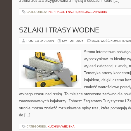
Strona została przygotowana z myślą o osobach, które […]
CATEGORIES:
INSPIRACJE I NAJPIĘKNIEJSZE AKWARIA
SZLAKI I TRASY WODNE
POSTED BY ADMIN
KWI - 28 - 2026
MOŻLIWOŚĆ KOMENTOWA
Strona internetowa poświę
wypoczynkowi to idealny wy
wyjazd związanej z wodą, n
Tematyka strony koncentruj
kajakiem, dzięki czemu ka
znaleźć wartościowe porady
wolnego czasu nad rzeką. To miejsce stworzone zarówno dla nowic
zaawansowanych kajakarzy. Zobacz: Żeglarstwo Turystyczne i Że
stronie można znaleźć rozbudowane opisy tras, które pomagają 
do […]
CATEGORIES:
KUCHNIA WIEJSKA