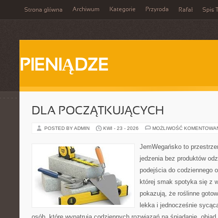
Archiwum
Kategorie
Przyroda
Strona główna
Rafał
Spis T
PIENIĄDZE
DLA POCZĄTKUJĄCYCH
POSTED BY ADMIN
KWI - 23 - 2026
MOŻLIWOŚĆ KOMENTOWA
JemWegańsko to przestrzeń,
jedzenia bez produktów od
podejścia do codziennego o
której smak spotyka się z 
pokazują, że roślinne goto
lekka i jednocześnie sycąca.
osób, które wypatrują codziennych rozwiązań na śniadanie, obiad,