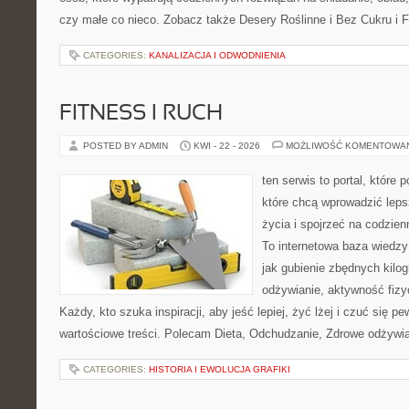
czy małe co nieco. Zobacz także Desery Roślinne i Bez Cukru i Fi
CATEGORIES:
KANALIZACJA I ODWODNIENIA
FITNESS I RUCH
POSTED BY ADMIN
KWI - 22 - 2026
MOŻLIWOŚĆ KOMENTOWA
ten serwis to portal, które
które chcą wprowadzić leps
życia i spojrzeć na codzien
To internetowa baza wiedz
jak gubienie zbędnych kil
odżywianie, aktywność fizy
Każdy, kto szuka inspiracji, aby jeść lepiej, żyć lżej i czuć się pew
wartościowe treści. Polecam Dieta, Odchudzanie, Zdrowe odżywian
CATEGORIES:
HISTORIA I EWOLUCJA GRAFIKI