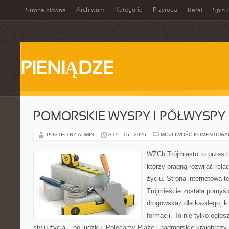
Archiwum
Kategorie
Przyroda
Strona główna
Rafał
Spis T
PIENIĄDZE
POMORSKIE WYSPY I PÓŁWYSPY
POSTED BY ADMIN
STY - 15 - 2026
MOŻLIWOŚĆ KOMENTOWA
WŻCh Trójmiasto to przestrz
którzy pragną rozwijać rel
życiu. Strona internetowa t
Trójmieście została pomyśl
drogowskaz dla każdego, k
formacji. To nie tylko ogłos
stylu życia – po ludzku. Polecamy Plaże i nadmorskie krajobrazy 