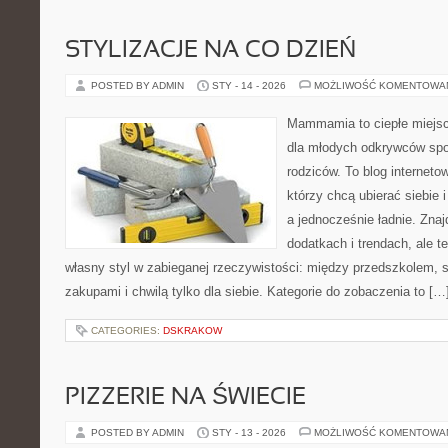
STYLIZACJE NA CO DZIEŃ
POSTED BY ADMIN
STY - 14 - 2026
MOŻLIWOŚĆ KOMENTOWA
Mammamia to ciepłe miejsc
dla młodych odkrywców spo
rodziców. To blog interneto
którzy chcą ubierać siebie 
a jednocześnie ładnie. Znajd
dodatkach i trendach, ale t
własny styl w zabieganej rzeczywistości: między przedszkolem, 
zakupami i chwilą tylko dla siebie. Kategorie do zobaczenia to […
CATEGORIES:
DSKRAKOW
PIZZERIE NA ŚWIECIE
POSTED BY ADMIN
STY - 13 - 2026
MOŻLIWOŚĆ KOMENTOWA