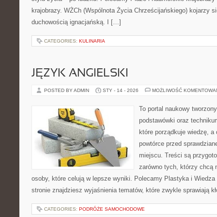
krajobrazy. WŻCh (Wspólnota Życia Chrześcijańskiego) kojarzy s
duchowością ignacjańską. I […]
CATEGORIES:
KULINARIA
JĘZYK ANGIELSKI
POSTED BY ADMIN
STY - 14 - 2026
MOŻLIWOŚĆ KOMENTOWA
To portal naukowy tworzony
podstawówki oraz technikum
które porządkuje wiedzę, a
powtórce przed sprawdzian
miejscu. Treści są przygot
zarówno tych, którzy chcą n
osoby, które celują w lepsze wyniki. Polecamy Plastyka i Wiedz
stronie znajdziesz wyjaśnienia tematów, które zwykle sprawiają kł
CATEGORIES:
PODRÓŻE SAMOCHODOWE