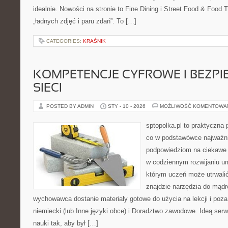
idealnie. Nowości na stronie to Fine Dining i Street Food & Food Tr
„ładnych zdjęć i paru zdań”. To […]
CATEGORIES:
KRAŚNIK
KOMPETENCJE CYFROWE I BEZP
SIECI
POSTED BY ADMIN
STY - 10 - 2026
MOŻLIWOŚĆ KOMENTOWA
sptopolka.pl to praktyczna
co w podstawówce najważnie
podpowiedziom na ciekawe 
w codziennym rozwijaniu um
którym uczeń może utrwalić
znajdzie narzędzia do mądr
wychowawca dostanie materiały gotowe do użycia na lekcji i poz
niemiecki (lub Inne języki obce) i Doradztwo zawodowe. Ideą serwi
nauki tak, aby był […]