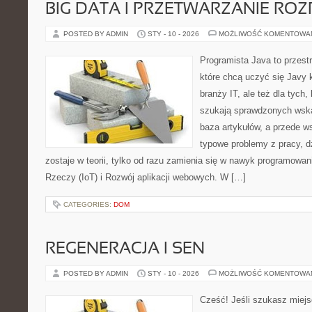
BIG DATA I PRZETWARZANIE RO
POSTED BY ADMIN
STY - 10 - 2026
MOŻLIWOŚĆ KOMENTOWA
Programista Java to przest
które chcą uczyć się Javy k
branży IT, ale też dla tych,
szukają sprawdzonych wska
baza artykułów, a przede w
typowe problemy z pracy, d
zostaje w teorii, tylko od razu zamienia się w nawyk programowan
Rzeczy (IoT) i Rozwój aplikacji webowych. W […]
CATEGORIES:
DOM
REGENERACJA I SEN
POSTED BY ADMIN
STY - 10 - 2026
MOŻLIWOŚĆ KOMENTOWA
Cześć! Jeśli szukasz miejs