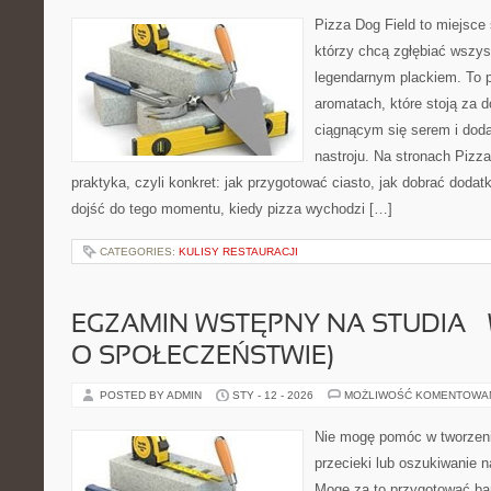
Pizza Dog Field to miejsce 
którzy chcą zgłębiać wszys
legendarnym plackiem. To po
aromatach, które stoją za 
ciągnącym się serem i do
nastroju. Na stronach Pizza
praktyka, czyli konkret: jak przygotować ciasto, jak dobrać dodatk
dojść do tego momentu, kiedy pizza wychodzi […]
CATEGORIES:
KULISY RESTAURACJI
EGZAMIN WSTĘPNY NA STUDIA –
O SPOŁECZEŃSTWIE)
POSTED BY ADMIN
STY - 12 - 2026
MOŻLIWOŚĆ KOMENTOWA
Nie mogę pomóc w tworzeniu
przecieki lub oszukiwanie n
Mogę za to przygotować bar