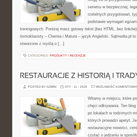
serwisu w bezpiecznej, lega
rzetelnych przygotowań, ty
podstawie wymagań egzami
treningowych. Poniżej masz gotowy tekst (bez HTML, bez linków
ósmoklasisty – Chemia i Matura – język Angielski. Sqlmedia.pl t
stworzone z myślą o […]
CATEGORIES:
PRODUKTY I RECENZJE
RESTAURACJE Z HISTORIĄ I TRAD
POSTED BY ADMIN
STY - 11 - 2026
MOŻLIWOŚĆ KOMENTOWA
Witamy w miejscu, które po
chęci odkrywania. Ten blo
po lokalach w rodzimych mi
których prowadzi apetyt. Je
restauracyjne nowości, cen
czytać o jedzeniu w sposób 