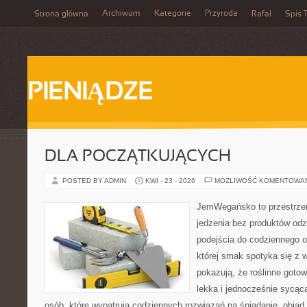
Archiwum
Kategorie
Przyroda
Strona główna
Rafał
Spis T
PIENIĄDZE
DLA POCZĄTKUJĄCYCH
POSTED BY ADMIN
KWI - 23 - 2026
MOŻLIWOŚĆ KOMENTOWA
JemWegańsko to przestrzeń,
jedzenia bez produktów od
podejścia do codziennego o
której smak spotyka się z 
pokazują, że roślinne goto
lekka i jednocześnie sycąca.
osób, które wypatrują codziennych rozwiązań na śniadanie, obiad,