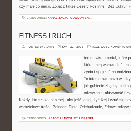
czy małe co nieco. Zobacz także Desery Roślinne i Bez Cukru i Fi
CATEGORIES:
KANALIZACJA I ODWODNIENIA
FITNESS I RUCH
POSTED BY ADMIN
KWI - 22 - 2026
MOŻLIWOŚĆ KOMENTOWA
ten serwis to portal, które
które chcą wprowadzić leps
życia i spojrzeć na codzien
To internetowa baza wiedz
jak gubienie zbędnych kil
odżywianie, aktywność fizy
Każdy, kto szuka inspiracji, aby jeść lepiej, żyć lżej i czuć się pew
wartościowe treści. Polecam Dieta, Odchudzanie, Zdrowe odżywian
CATEGORIES:
HISTORIA I EWOLUCJA GRAFIKI