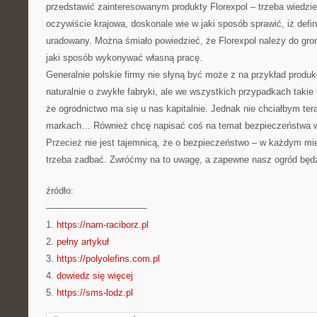
przedstawić zainteresowanym produkty Florexpol – trzeba wiedzie
oczywiście krajowa, doskonale wie w jaki sposób sprawić, iż defin
uradowany. Można śmiało powiedzieć, że Florexpol należy do gron
jaki sposób wykonywać własną pracę.
Generalnie polskie firmy nie słyną być może z na przykład produ
naturalnie o zwykłe fabryki, ale we wszystkich przypadkach takie 
że ogrodnictwo ma się u nas kapitalnie. Jednak nie chciałbym ter
markach… Również chcę napisać coś na temat bezpieczeństwa w
Przecież nie jest tajemnicą, że o bezpieczeństwo – w każdym miej
trzeba zadbać. Zwróćmy na to uwagę, a zapewne nasz ogród będz
źródło:
———————————
1.
https://nam-raciborz.pl
2.
pełny artykuł
3.
https://polyolefins.com.pl
4.
dowiedz się więcej
5.
https://sms-lodz.pl