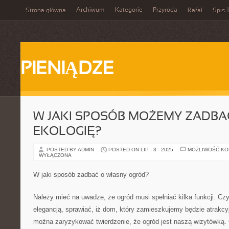
Archiwum
Kategorie
Przyroda
Strona główna
Rafał
Spis T
PIENIĄDZE
W JAKI SPOSÓB MOŻEMY ZADBA
EKOLOGIĘ?
POSTED BY ADMIN
POSTED ON LIP - 3 - 2025
MOŻLIWOŚĆ K
WYŁĄCZONA
W jaki sposób zadbać o własny ogród?
Należy mieć na uwadze, że ogród musi spełniać kilka funkcji. Cz
elegancją, sprawiać, iż dom, który zamieszkujemy będzie atrakcyj
można zaryzykować twierdzenie, że ogród jest naszą wizytówką