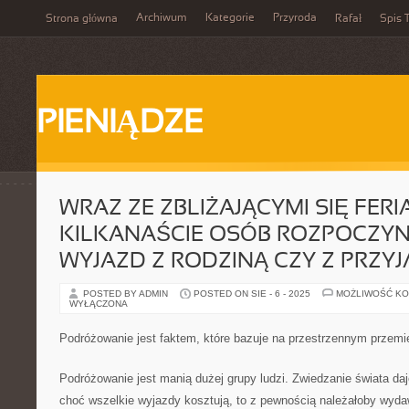
Archiwum
Kategorie
Przyroda
Strona główna
Rafał
Spis T
PIENIĄDZE
WRAZ ZE ZBLIŻAJĄCYMI SIĘ FERI
KILKANAŚCIE OSÓB ROZPOCZY
WYJAZD Z RODZINĄ CZY Z PRZYJ
POSTED BY ADMIN
POSTED ON SIE - 6 - 2025
MOŻLIWOŚĆ K
WYŁĄCZONA
Podróżowanie jest faktem, które bazuje na przestrzennym przemie
Podróżowanie jest manią dużej grupy ludzi. Zwiedzanie świata da
choć wszelkie wyjazdy kosztują, to z pewnością należałoby wyda