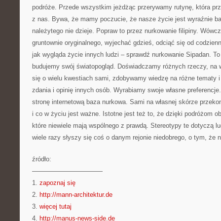
podróże. Przede wszystkim jeżdżąc przerywamy rutynę, która pr
z nas. Bywa, że mamy poczucie, że nasze życie jest wyraźnie ba
należytego nie dzieje. Popraw to przez nurkowanie filipiny. Wów
gruntownie oryginalnego, wyjechać gdzieś, odciąć się od codzie
jak wygląda życie innych ludzi – sprawdź nurkowanie Sipadan. To
budujemy swój światopogląd. Doświadczamy różnych rzeczy, na 
się o wielu kwestiach sami, zdobywamy wiedzę na różne tematy i
zdania i opinię innych osób. Wyrabiamy swoje własne preferencj
stronę internetową baza nurkowa. Sami na własnej skórze przeko
i co w życiu jest ważne. Istotne jest też to, że dzięki podróżom 
które niewiele mają wspólnego z prawdą. Stereotypy te dotyczą lu
wiele razy słyszy się coś o danym rejonie niedobrego, o tym, że 
źródło:
———————————
1.
zapoznaj się
2.
http://mann-architektur.de
3.
więcej tutaj
4.
http://manus-news-side.de