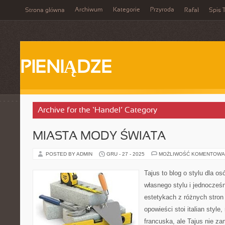
Archiwum
Kategorie
Przyroda
Strona główna
Rafał
Spis T
PIENIĄDZE
Archive for the ‘Handel’ Category
MIASTA MODY ŚWIATA
POSTED BY ADMIN
GRU - 27 - 2025
MOŻLIWOŚĆ KOMENTOWA
Tajus to blog o stylu dla o
własnego stylu i jednocześn
estetykach z różnych stron
opowieści stoi italian styl
francuska, ale Tajus nie za