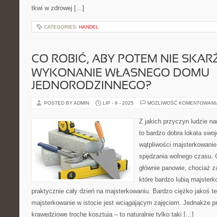
tkwi w zdrowej […]
CATEGORIES:
HANDEL
CO ROBIĆ, ABY POTEM NIE SKAR
WYKONANIE WŁASNEGO DOMU
JEDNORODZINNEGO?
POSTED BY ADMIN
LIP - 9 - 2025
MOŻLIWOŚĆ KOMENTOWAN
Z jakich przyczyn ludzie n
to bardzo dobra lokata swoj
wątpliwości majsterkowanie
spędzania wolnego czasu. 
głównie panowie, chociaż z
które bardzo lubią majsterk
praktycznie cały dzień na majsterkowaniu. Bardzo ciężko jakoś te
majsterkowanie w istocie jest wciągającym zajęciem. Jednakże p
krawędziowe trochę kosztują – to naturalnie tylko taki […]