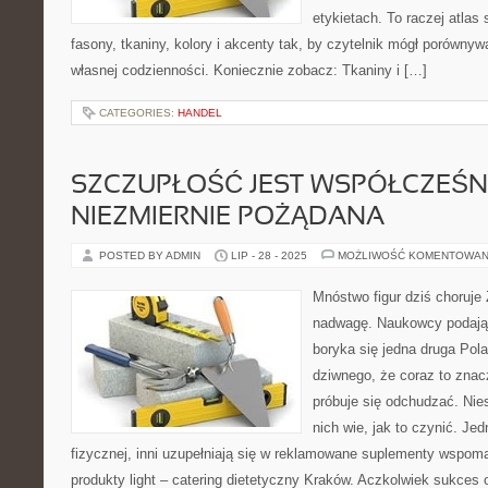
etykietach. To raczej atlas 
fasony, tkaniny, kolory i akcenty tak, by czytelnik mógł porównyw
własnej codzienności. Koniecznie zobacz: Tkaniny i […]
CATEGORIES:
HANDEL
SZCZUPŁOŚĆ JEST WSPÓŁCZEŚN
NIEZMIERNIE POŻĄDANA
POSTED BY ADMIN
LIP - 28 - 2025
MOŻLIWOŚĆ KOMENTOWAN
Mnóstwo figur dziś choruje
nadwagę. Naukowcy podają
boryka się jedna druga Pol
dziwnego, że coraz to znac
próbuje się odchudzać. Nies
nich wie, jak to czynić. Jed
fizycznej, inni uzupełniają się w reklamowane suplementy wspom
produkty light – catering dietetyczny Kraków. Aczkolwiek sukces 